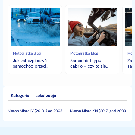
Jak
Samochód
Zab
zabezpieczyć
typu
sam
samochód
cabrio
czyli
przed
–
hist
jesiennymi
czy
war
chłodami
to
fort
i
się
deszczem?
opłaca
w
Motogratka Blog
Motogratka Blog
Moto
polskim
Jak zabezpieczyć
Samochód typu
Zab
klimacie?
samochód przed
cabrio – czy to się
sam
jesiennymi chłodami i
opłaca w polskim
his
deszczem?
klimacie?
Kategoria
Lokalizacja
Nissan Micra IV (2010-) od 2003
Nissan Micra K14 (2017-) od 2003