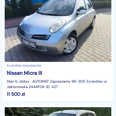
Żyrardów, mazowieckie
Nissan Micra III
Stan b .dobry . AUTOMAT Zapraszamy 96-300 Żyrardów ul.
Jaktorowska 2444FOX-ID: 427
11 500
zł