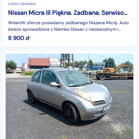
Lublin, lubelskie
Nissan Micra III Piękna. Zadbana. Serwisowana. Klima. Elektryka. Sprowadzona z Niemie
WitamW ofercie posiadamy zadbanego Nissana Micrę. Auto
świeżo sprowadzone z Niemiec.Nissan z niezawodnym i
bardzo ekonomicznym silnikiem benzynowym (1.2 - 65 ko
8 900
zł