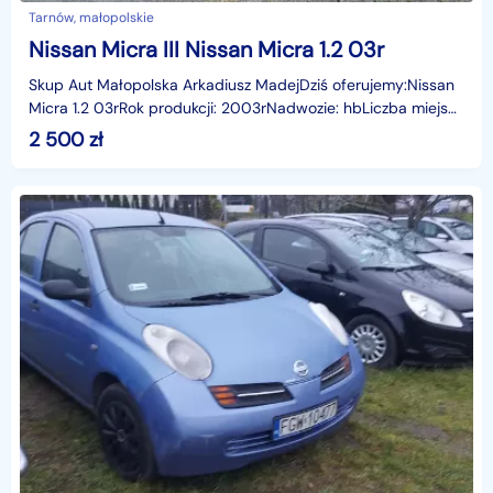
Tarnów, małopolskie
Nissan Micra III Nissan Micra 1.2 03r
Skup Aut Małopolska Arkadiusz MadejDziś oferujemy:Nissan
Micra 1.2 03rRok produkcji: 2003rNadwozie: hbLiczba miejsc:
5Skrzynia: ManualPrzebieg: 186947 kmWyposaż
2 500
zł