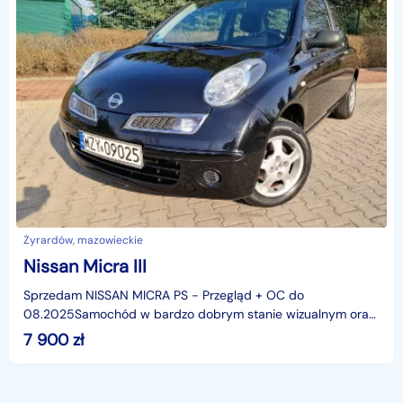
Żyrardów, mazowieckie
Nissan Micra III
Sprzedam NISSAN MICRA PS - Przegląd + OC do
08.2025Samochód w bardzo dobrym stanie wizualnym oraz
mechanicznym.więcej zdjęć ,film oraz pełna oferta na
7 900
zł
www.car-b