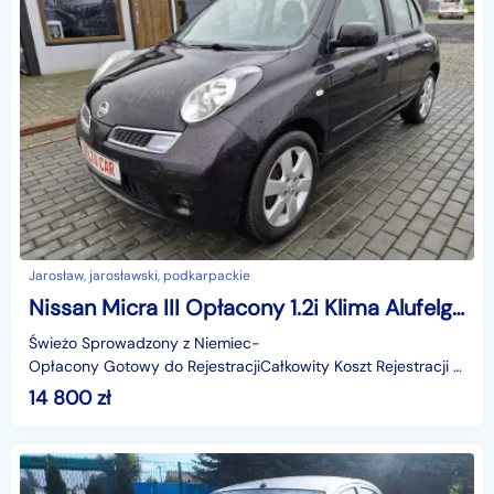
Jarosław, jarosławski, podkarpackie
Nissan Micra III Opłacony 1.2i Klima Alufelgi Stan Super
Świeżo Sprowadzony z Niemiec-
Opłacony Gotowy do RejestracjiCałkowity Koszt Rejestracji to 160
Kupując
14 800
zł