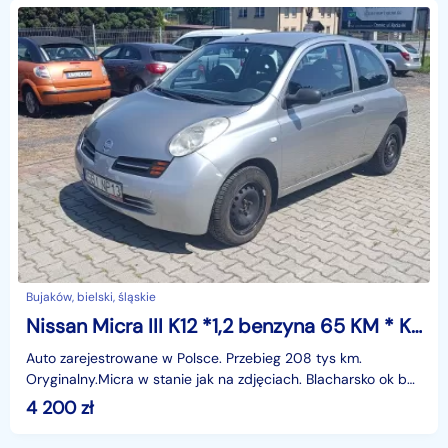
Bujaków, bielski, śląskie
Nissan Micra III K12 *1,2 benzyna 65 KM * Klimatyzacja/Wspomaganie
Auto zarejestrowane w Polsce. Przebieg 208 tys km.
Oryginalny.Micra w stanie jak na zdjęciach. Blacharsko ok bez
dziur.Technicznie sprawna do jazdy.Posiada klim
4 200
zł