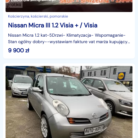
Kościerzyna, kościerski, pomorskie
Nissan Micra III 1.2 Visia + / Visia
Nissan Micra 1.2 kat-5Drzwi- Klimatyzacja- Wspomaganie-
Stan ogólny dobry--wystawiam fakture vat marża kupujący
zwolniony z opłaty skarbowejzapraszam
9 900
zł