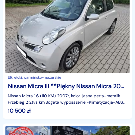
Ełk, ełcki, warmińsko-mazurskie
Nissan Micra III **Piękny NIssan Micra 2007r - Bogata wersja**
Nissan Micra 1.6 (110 KM) 2007r, kolor .jasna perła-metalik
Przebieg 212tys km.Bogate wyposażenie:-Klimatyzacja-ABS-
C. zamek-4 x Airbag-El. lusterka-Radio-Tapic
10 500
zł