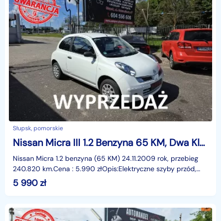
Słupsk, pomorskie
Nissan Micra III 1.2 Benzyna 65 KM, Dwa Klucze, Isofix, El. Szyby Przód
Nissan Micra 1.2 benzyna (65 KM) 24.11.2009 rok, przebieg
240.820 km.Cena : 5.990 złOpis:Elektryczne szyby przód,
wspomaganie kierownicy, centralny zamek z pilo
5 990
zł