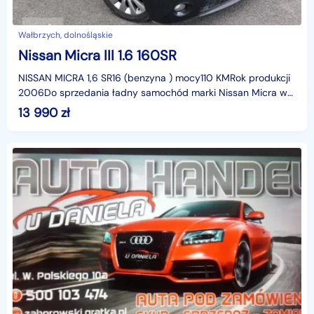
Wałbrzych, dolnośląskie
Nissan Micra III 1.6 160SR
NISSAN MICRA 1,6 SR16 (benzyna ) mocy110 KMRok produkcji
2006Do sprzedania ładny samochód marki Nissan Micra w
wersji 160SR z roku 2006 z super dynamicznym siln
13 990
zł