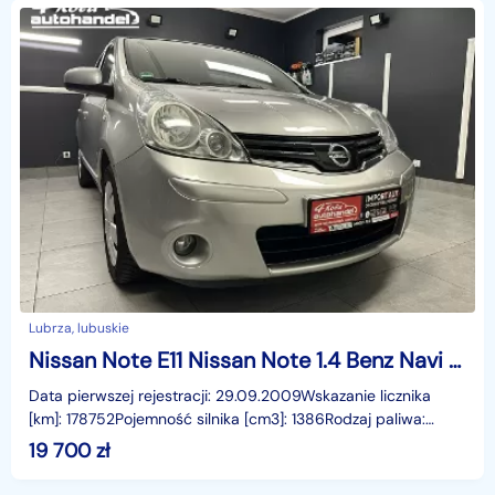
Lubrza, lubuskie
Nissan Note E11 Nissan Note 1.4 Benz Navi Tempomat ESP Rej PL Gwarancja
Data pierwszej rejestracji: 29.09.2009Wskazanie licznika
[km]: 178752Pojemność silnika [cm3]: 1386Rodzaj paliwa:
BenzynaMoc [KM]: 88Komplet kluczyManualna skrzy
19 700
zł