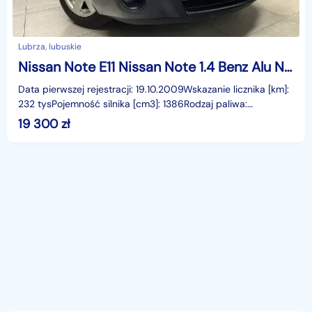
Lubrza, lubuskie
Nissan Note E11 Nissan Note 1.4 Benz Alu Navi Tempomat Rej PL
Data pierwszej rejestracji: 19.10.2009Wskazanie licznika [km]:
232 tysPojemność silnika [cm3]: 1386Rodzaj paliwa:
BenzynaMoc [KM]: 88Komplet kluczyManualna skrz
19 300
zł