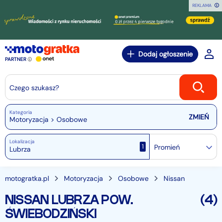
REKLAMA
Dodaj ogłoszenie
PARTNER
Czego szukasz?
Kategoria
Motoryzacja > Osobowe
Lokalizacja
1
Promień
motogratka.pl
Motoryzacja
Osobowe
Nissan
NISSAN LUBRZA POW.
(4)
ŚWIEBODZIŃSKI