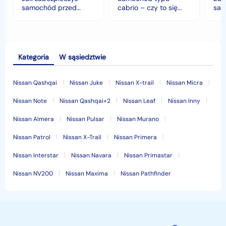
klimacie?
samochód przed
cabrio – czy to się
sam
jesiennymi chłodami i
opłaca w polskim
his
deszczem?
klimacie?
Kategoria
W sąsiedztwie
Nissan Qashqai
Nissan Juke
Nissan X-trail
Nissan Micra
Nissan Note
Nissan Qashqai+2
Nissan Leaf
Nissan Inny
Nissan Almera
Nissan Pulsar
Nissan Murano
Nissan Patrol
Nissan X-Trail
Nissan Primera
Nissan Interstar
Nissan Navara
Nissan Primastar
Nissan NV200
Nissan Maxima
Nissan Pathfinder