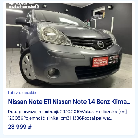
Lubrza, lubuskie
Nissan Note E11 Nissan Note 1.4 Benz Klima ESP Rej PL Gwarancja
Data pierwszej rejestracji: 29.10.2010Wskazanie licznika [km]:
120056Pojemność silnika [cm3]: 1386Rodzaj paliwa:
BenzynaMoc [KM]: 65Liczba poprzednich właścicie
23 999
zł