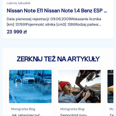
Lubrza, lubuskie
Nissan Note E11 Nissan Note 1.4 Benz ESP Zadbany Rej PL Gwarancja
Data pierwszej rejestracji: 09.06.2009Wskazanie licznika
[km]: 137691Pojemność silnika [cm3]: 1386Rodzaj paliwa:
BenzynaMoc [KM]: 88Manualna skrzynia biegówStan
23 999
zł
ZERKNIJ TEŻ NA ARTYKUŁY
Jak
Samochód
Zab
zabezpieczyć
typu
sam
samochód
cabrio
czyli
przed
–
hist
jesiennymi
czy
war
chłodami
to
fort
i
się
deszczem?
opłaca
w
Motogratka Blog
Motogratka Blog
Moto
polskim
Jak zabezpieczyć
Samochód typu
Zab