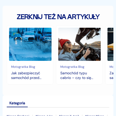
ZERKNIJ TEŻ NA ARTYKUŁY
Jak
Samochód
Zab
zabezpieczyć
typu
sam
samochód
cabrio
czyli
przed
–
hist
jesiennymi
czy
war
chłodami
to
fort
i
się
deszczem?
opłaca
w
Motogratka Blog
Motogratka Blog
Moto
polskim
Jak zabezpieczyć
Samochód typu
Zab
klimacie?
samochód przed
cabrio – czy to się
sam
jesiennymi chłodami i
opłaca w polskim
his
deszczem?
klimacie?
Kategoria