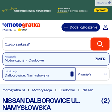
REKLAMA
Dodaj ogłoszenie
PARTNER
Czego szukasz?
Kategoria
Motoryzacja > Osobowe
Lokalizacja
1
Promień
motogratka.pl
Motoryzacja
Osobowe
Nissan
NISSAN DALBOROWICE UL.
(2)
NAMYSŁOWSKA