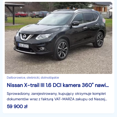
Dalborowice, oleśnicki, dolnośląskie
Nissan X-trail III 1.6 DCI kamera 360" nawigacja
Sprowadzony, zarejestrowany, kupujący otrzymuje komplet
dokumentów wraz z fakturą VAT-MARŻA zakupu od Naszej
firmy, kupujący jest zwolniony z 2% podatku od wzbo
59 900
zł