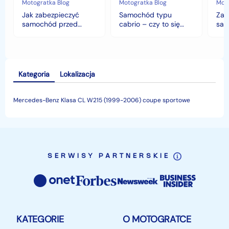
w
Motogratka Blog
Motogratka Blog
Moto
polskim
Jak zabezpieczyć
Samochód typu
Zab
klimacie?
samochód przed
cabrio – czy to się
sam
jesiennymi chłodami i
opłaca w polskim
his
deszczem?
klimacie?
Kategoria
Lokalizacja
Mercedes-Benz Klasa CL W215 (1999-2006) coupe sportowe
SERWISY PARTNERSKIE
KATEGORIE
O MOTOGRATCE