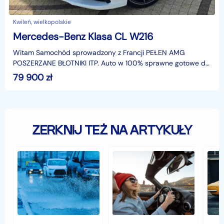
Kwileń, wielkopolskie
Mercedes-Benz Klasa CL W216
Witam Samochód sprowadzony z Francji PEŁEN AMG
POSZERZANE BŁOTNIKI ITP. Auto w 100% sprawne gotowe do
jazdy trzy kluczyki książki serwisowe niski przebieg nasza
79 900
zł
ZERKNIJ TEŻ NA ARTYKUŁY
Jak
Samochód
Zab
zabezpieczyć
typu
sam
samochód
cabrio
czyli
przed
–
hist
jesiennymi
czy
war
chłodami
to
fort
i
się
deszczem?
opłaca