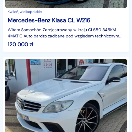
Kwileń, wielkopolskie
Mercedes-Benz Klasa CL W216
Witam Samochód Zarejestrowany w kraju CL550 345KM
4MATIC Auto bardzo zadbane pod względem technicznym
jak i wizualny bez rys czy zagnieceń , wsiadać i jechać ni
120 000
zł