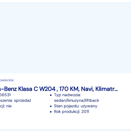
owieckie
Mercedes-Benz Klasa C W204 , 170 KM, Navi, Klimatronic, Tempomat, Podgrzewane siedzienia
256531
Typ nadwozia:
szenia: sprzedaż
sedan/limuzyna/liftback
ji: nie
Stan pojazdu: używany
Rok produkcji: 2011