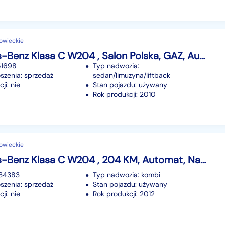
owieckie
Mercedes-Benz Klasa C W204 , Salon Polska, GAZ, Automat, Navi, Klimatronic, Tempomat,
51698
Typ nadwozia:
szenia: sprzedaż
sedan/limuzyna/liftback
ji: nie
Stan pojazdu: używany
Rok produkcji: 2010
owieckie
Mercedes-Benz Klasa C W204 , 204 KM, Automat, Navi, Xenon, Klimatronic, Tempomat,
234383
Typ nadwozia: kombi
szenia: sprzedaż
Stan pojazdu: używany
ji: nie
Rok produkcji: 2012