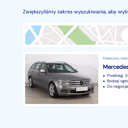
Przyczepy i naczepy
427
Zwiększyliśmy zakres wyszukiwania, aby wyś
Części samochodowe
14635
Części motocyklowe
1
Pojazdy specjalistyczne
172
Sprzęt wodny
60
Pozostałe
1065
Piaseczno, maz
Przebieg: 
Rodzaj ogło
Do negocjac