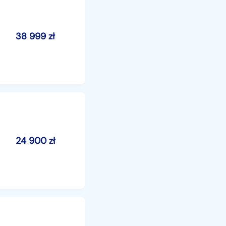
38 999
zł
24 900
zł