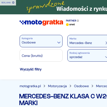
REKLAMA
PARTNER
Kategoria
Marka
Osobowe
Rodzaj ogłoszenia
Motoryzacja
Cena (brutto)
sprzedaż
Wszystkie w Motoryzacja
Wyczyść filtry
Osobowe
28324
Motocykle
880
Dostawcze
3513
motogratka.pl
Motoryzacja
Osobowe
Merce
Ciężarowe
755
MERCEDES-BENZ KLASA C W20
Autobusy
168
MARKI
Maszyny budowlane
820