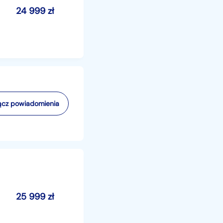
24 999
zł
cz powiadomienia
25 999
zł