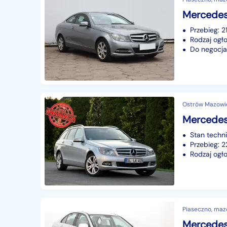
Przebieg: 
Rodzaj ogło
Do negocjac
Ostrów Mazowi
Stan techn
Przebieg: 
Rodzaj ogło
Piaseczno, maz