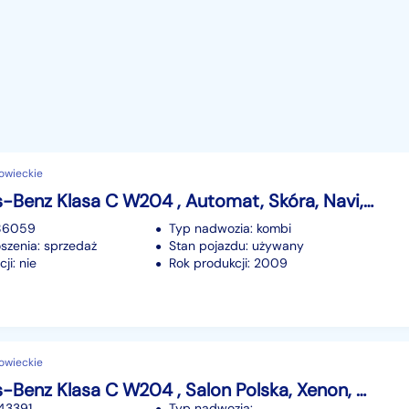
owieckie
Mercedes-Benz Klasa C W204 , Automat, Skóra, Navi, Klimatronic, Tempomat, Parktronic,
186059
Typ nadwozia: kombi
szenia: sprzedaż
Stan pojazdu: używany
ji: nie
Rok produkcji: 2009
owieckie
Mercedes-Benz Klasa C W204 , Salon Polska, Xenon, Klimatronic,ALU
243391
Typ nadwozia: