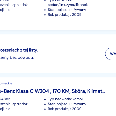
szenia: sprzedaż
sedan/limuzyna/liftback
ji: nie
Stan pojazdu: używany
Rok produkcji: 2009
zeniach z tej listy.
Włą
szemy bez powodu.
owieckie
Mercedes-Benz Klasa C W204 , 170 KM, Skóra, Klimatronic, Tempomat, Parktronic
224885
Typ nadwozia: kombi
szenia: sprzedaż
Stan pojazdu: używany
ji: nie
Rok produkcji: 2009