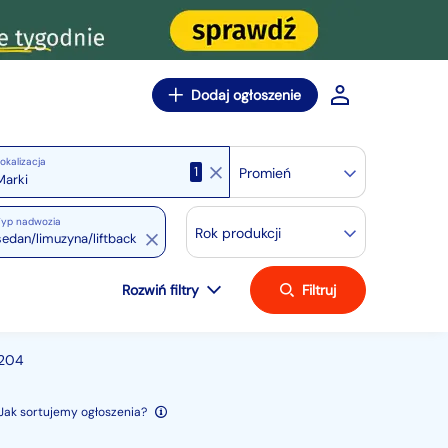
Dodaj ogłoszenie
okalizacja
1
Promień
Typ nadwozia
Rok produkcji
sedan/limuzyna/liftback
Rozwiń filtry
Filtruj
W204
Jak sortujemy ogłoszenia?