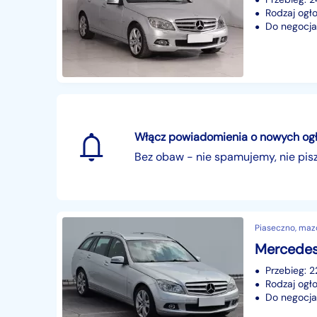
Rodzaj ogło
Do negocjac
Włącz powiadomienia o nowych ogłos
Bez obaw - nie spamujemy, nie pi
Piaseczno, maz
Przebieg: 
Rodzaj ogło
Do negocjac