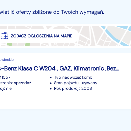
wietlić oferty zbliżone do Twoich wymagań.
ZOBACZ OGŁOSZENIA NA MAPIE
owieckie
Mercedes-Benz Klasa C W204 , GAZ, Klimatronic ,Bezkolizyjny, Parktronic,ALU
241557
Typ nadwozia: kombi
szenia: sprzedaż
Stan pojazdu: używany
ji: nie
Rok produkcji: 2008