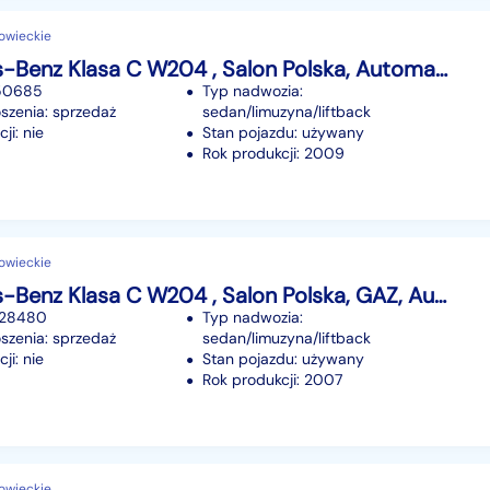
owieckie
Mercedes-Benz Klasa C W204 , Salon Polska, Automat, Skóra, Klimatronic, Tempomat,
150685
Typ nadwozia:
szenia: sprzedaż
sedan/limuzyna/liftback
ji: nie
Stan pojazdu: używany
Rok produkcji: 2009
owieckie
Mercedes-Benz Klasa C W204 , Salon Polska, GAZ, Automat, Klimatronic,ALU
428480
Typ nadwozia:
szenia: sprzedaż
sedan/limuzyna/liftback
ji: nie
Stan pojazdu: używany
Rok produkcji: 2007
owieckie