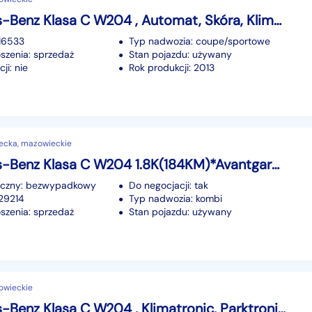
Mercedes-Benz Klasa C W204 , Automat, Skóra, Klimatronic, Tempomat, Parktronic,
216533
Typ nadwozia: coupe/sportowe
szenia: sprzedaż
Stan pojazdu: używany
ji: nie
Rok produkcji: 2013
ecka, mazowieckie
Mercedes-Benz Klasa C W204 1.8K(184KM)*Avantgarde*Navi*El.Fotele*Klimatronik*Skóry*2xPark*Alu17
iczny: bezwypadkowy
Do negocjacji: tak
229214
Typ nadwozia: kombi
szenia: sprzedaż
Stan pojazdu: używany
owieckie
Mercedes-Benz Klasa C W204 , Klimatronic, Parktronic, Podgrzewane siedzienia