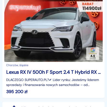
Chorzów, śląskie
Lexus RX IV 500h F Sport 2.4 T Hybrid RX 500h F Sport 2.4 T Hybrid | Dach panora
DLACZEGO SUPERAUTO.PL?✔ Lider rynku: Jesteśmy liderem
sprzedaży i finansowania nowych samochodów – od
osobowych, przez dostawcze, po segment premium.✔
395 200
zł
Zaufanie