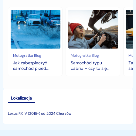
Jak
Samochód
Zab
zabezpieczyć
typu
sam
samochód
cabrio
czyli
przed
–
hist
jesiennymi
czy
war
chłodami
to
fort
i
się
deszczem?
opłaca
w
Motogratka Blog
Motogratka Blog
Moto
polskim
Jak zabezpieczyć
Samochód typu
Zab
klimacie?
samochód przed
cabrio – czy to się
sam
jesiennymi chłodami i
opłaca w polskim
his
deszczem?
klimacie?
Lokalizacja
Lexus RX IV (2015-) od 2024 Chorzów