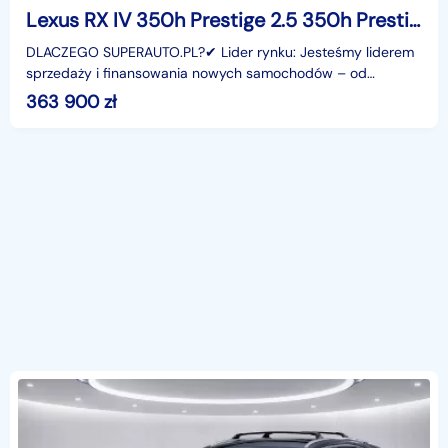
Lexus RX IV 350h Prestige 2.5 350h Prestige (243KM) | Dach panoramiczny
DLACZEGO SUPERAUTO.PL?✔ Lider rynku: Jesteśmy liderem
sprzedaży i finansowania nowych samochodów – od
osobowych, przez dostawcze, po segment premium.✔
363 900
zł
Zaufanie