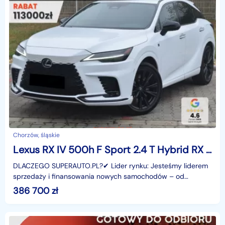
Chorzów, śląskie
Lexus RX IV 500h F Sport 2.4 T Hybrid RX 500h F Sport 2.4 T Hybrid | Kamera park
DLACZEGO SUPERAUTO.PL?✔ Lider rynku: Jesteśmy liderem
sprzedaży i finansowania nowych samochodów – od
osobowych, przez dostawcze, po segment premium.✔
386 700
zł
Zaufanie