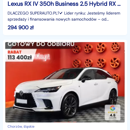
Lexus RX IV 350h Business 2.5 Hybrid RX 350h Business 2.5 Hybrid | Kamera cofani
DLACZEGO SUPERAUTO.PL?✔ Lider rynku: Jesteśmy liderem
sprzedaży i finansowania nowych samochodów – od
osobowych, przez dostawcze, po segment premium.✔
294 900
zł
Zaufanie
Chorzów, śląskie