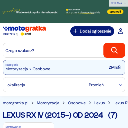
REKLAMA
Dodaj ogłoszenie
PARTNER
Czego szukasz?
Kategoria
Motoryzacja > Osobowe
Lokalizacja
Promień
motogratka.pl
Motoryzacja
Osobowe
Lexus
Lexus R
LEXUS RX IV (2015-) OD 2024
(7)
Sortowanie