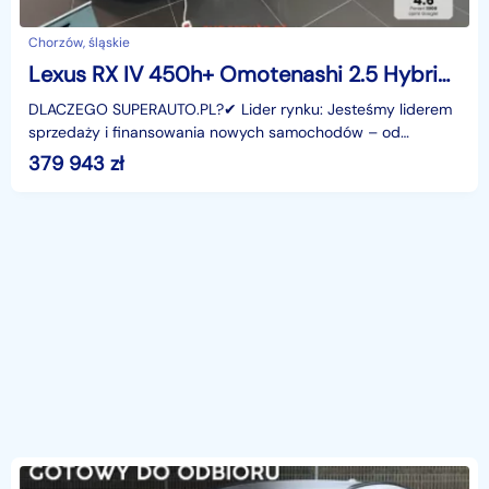
Chorzów, śląskie
Lexus RX IV 450h+ Omotenashi 2.5 Hybrid Plug-in RX 450h+ Omotenashi 2.5 Hybrid Plug-in
DLACZEGO SUPERAUTO.PL?✔ Lider rynku: Jesteśmy liderem
sprzedaży i finansowania nowych samochodów – od
osobowych, przez dostawcze, po segment premium.✔
379 943
zł
Zaufanie