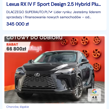
Lexus RX IV F Sport Design 2.5 Hybrid Plug-in F Sport Design 2.5 Hybrid Plug-in 309KM
DLACZEGO SUPERAUTO.PL?✔ Lider rynku: Jesteśmy liderem
sprzedaży i finansowania nowych samochodów – od
osobowych, przez dostawcze, po segment premium.✔
345 000
zł
Zaufanie
Chorzów, śląskie