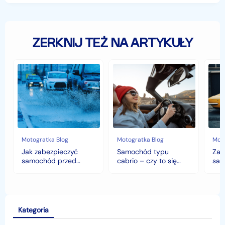
ZERKNIJ TEŻ NA ARTYKUŁY
Jak
Samochód
Zab
zabezpieczyć
typu
sam
samochód
cabrio
czyli
przed
–
hist
jesiennymi
czy
war
chłodami
to
fort
i
się
deszczem?
opłaca
w
Motogratka Blog
Motogratka Blog
Moto
polskim
Jak zabezpieczyć
Samochód typu
Zab
klimacie?
samochód przed
cabrio – czy to się
sam
jesiennymi chłodami i
opłaca w polskim
his
deszczem?
klimacie?
Kategoria