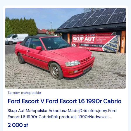
Tarnów, małopolskie
Ford Escort V Ford Escort 1.6 1990r Cabrio
Skup Aut Małopolska Arkadiusz MadejDziś oferujemy:Ford
Escort 1.6 1990r CabrioRok produkcji: 1990rNadwozie:
CabrioLiczba miejsc: 4Skrzynia: manualPrzebieg: 7257
2 000
zł