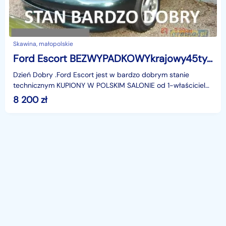
Skawina, małopolskie
Ford Escort BEZWYPADKOWYkrajowy45tys.km serwisowanyStan BARDZO DOBRY
Dzień Dobry .Ford Escort jest w bardzo dobrym stanie
technicznym KUPIONY W POLSKIM SALONIE od 1-właściciela
pana w wieku ok 60 lat .garażowany w domu prywatnym
8 200
zł