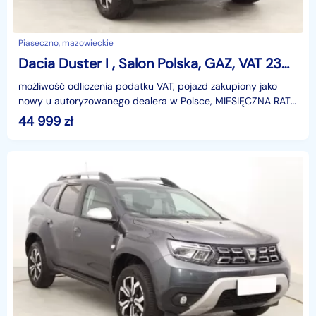
Piaseczno, mazowieckie
Dacia Duster I , Salon Polska, GAZ, VAT 23%, Navi, Klimatronic, Tempomat,
możliwość odliczenia podatku VAT, pojazd zakupiony jako
nowy u autoryzowanego dealera w Polsce, MIESIĘCZNA RATA
NA TEN SAMOCHÓD JUŻ OD 268 PLN*Podana w ogłosze
44 999
zł