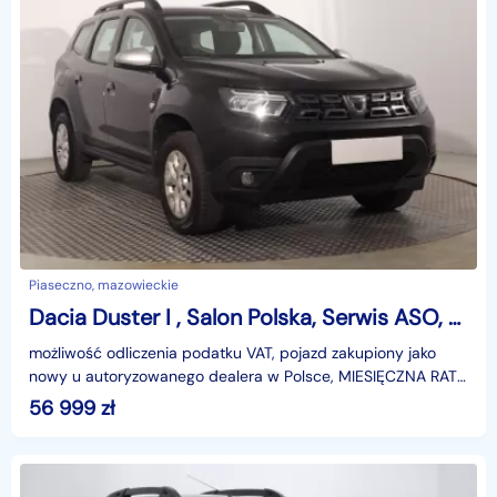
Piaseczno, mazowieckie
Dacia Duster I , Salon Polska, Serwis ASO, VAT 23%, Klima, Tempomat,
możliwość odliczenia podatku VAT, pojazd zakupiony jako
nowy u autoryzowanego dealera w Polsce, MIESIĘCZNA RATA
NA TEN SAMOCHÓD JUŻ OD 339 PLN*Podana w ogłosze
56 999
zł