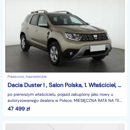
Piaseczno, mazowieckie
Dacia Duster I , Salon Polska, 1. Właściciel, Serwis ASO, Navi, Klimatronic,
po pierwszym właścicielu, pojazd zakupiony jako nowy u
autoryzowanego dealera w Polsce, MIESIĘCZNA RATA NA TEN
SAMOCHÓD JUŻ OD 283 PLN*Podana w ogłoszeniu loka
47 499
zł