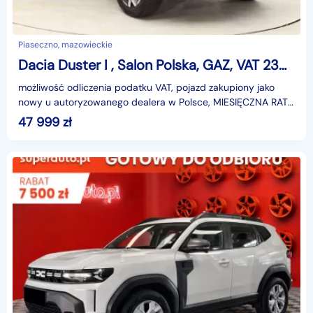
Piaseczno, mazowieckie
Dacia Duster I , Salon Polska, GAZ, VAT 23%, Klimatronic, Tempomat,
możliwość odliczenia podatku VAT, pojazd zakupiony jako
nowy u autoryzowanego dealera w Polsce, MIESIĘCZNA RATA
NA TEN SAMOCHÓD JUŻ OD 286 PLN*Podana w ogłosze
47 999
zł