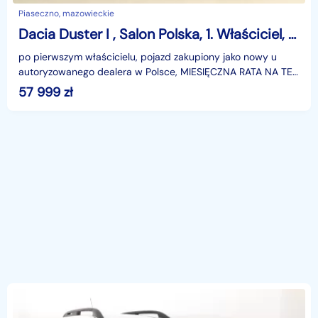
Piaseczno, mazowieckie
Dacia Duster I , Salon Polska, 1. Właściciel, Serwis ASO, GAZ, Navi,
po pierwszym właścicielu, pojazd zakupiony jako nowy u
autoryzowanego dealera w Polsce, MIESIĘCZNA RATA NA TEN
SAMOCHÓD JUŻ OD 345 PLN*Podana w ogłoszeniu loka
57 999
zł