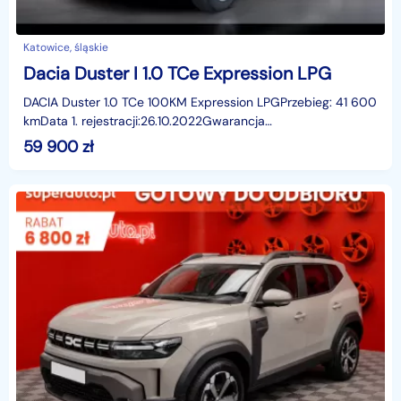
Katowice, śląskie
Dacia Duster I 1.0 TCe Expression LPG
DACIA Duster 1.0 TCe 100KM Expression LPGPrzebieg: 41 600
kmData 1. rejestracji:26.10.2022Gwarancja
producentaSamochód krajowy i bezwypadkowyWystawiamy
59 900
zł
Fakturę