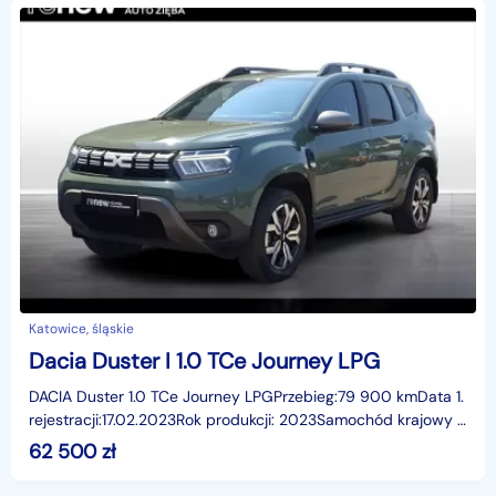
Katowice, śląskie
Dacia Duster I 1.0 TCe Journey LPG
DACIA Duster 1.0 TCe Journey LPGPrzebieg:79 900 kmData 1.
rejestracji:17.02.2023Rok produkcji: 2023Samochód krajowy i
bezwypadkowyUdokumentowany serwis Gwarancj
62 500
zł