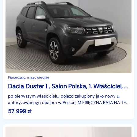
Piaseczno, mazowieckie
Dacia Duster I , Salon Polska, 1. Właściciel, Serwis ASO, GAZ, Navi,
po pierwszym właścicielu, pojazd zakupiony jako nowy u
autoryzowanego dealera w Polsce, MIESIĘCZNA RATA NA TEN
SAMOCHÓD JUŻ OD 345 PLN*Podana w ogłoszeniu loka
57 999
zł