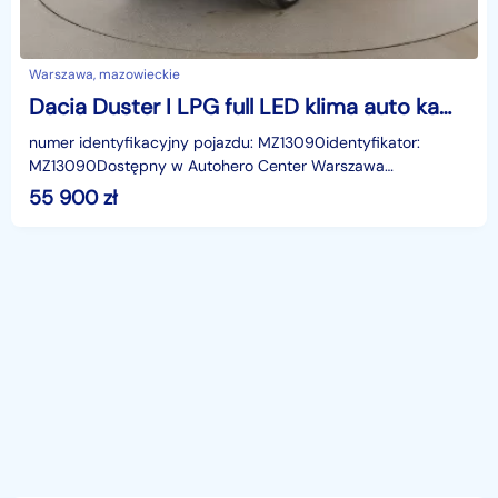
Warszawa, mazowieckie
Dacia Duster I LPG full LED klima auto kamera i czujniki parkowania grzane fotele
numer identyfikacyjny pojazdu: MZ13090identyfikator:
MZ13090Dostępny w Autohero Center Warszawa
MłocinyUWAGA!Jako jedyni w Polsce oferujemy możliwość
55 900
zł
oględzin n