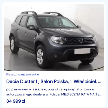
Piaseczno, mazowieckie
Dacia Duster I , Salon Polska, 1. Właściciel, Serwis ASO, GAZ, Klima,
po pierwszym właścicielu, pojazd zakupiony jako nowy u
autoryzowanego dealera w Polsce, MIESIĘCZNA RATA NA TEN
SAMOCHÓD JUŻ OD 208 PLN*Podana w ogłoszeniu loka
34 999
zł