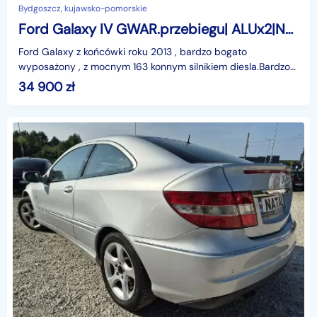
Bydgoszcz, kujawsko-pomorskie
Ford Galaxy IV GWAR.przebiegu| ALUx2|NAVI|HAK|grzane fortele|PANORAMA|serwisy|polif
Ford Galaxy z końcówki roku 2013 , bardzo bogato
wyposażony , z mocnym 163 konnym silnikiem diesla.Bardzo
zadbany egzemplarz - ma tylko 152 tys.km przebiegu , c
34 900
zł