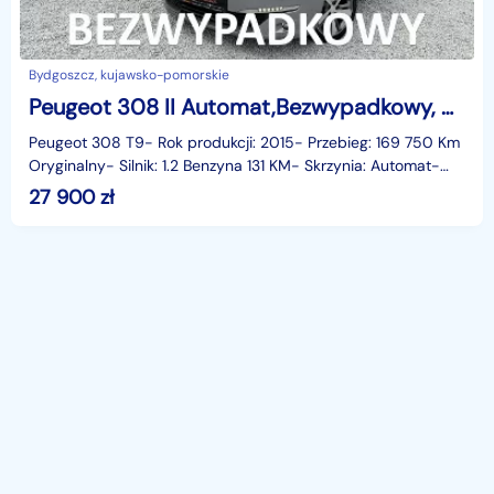
Bydgoszcz, kujawsko-pomorskie
Peugeot 308 II Automat,Bezwypadkowy, Nowy Rozrząd, Podgrzewane fotele, Nawigacja, L
Peugeot 308 T9- Rok produkcji: 2015- Przebieg: 169 750 Km
Oryginalny- Silnik: 1.2 Benzyna 131 KM- Skrzynia: Automat-
Napęd: Na przednie koła- Pochodzenie: Niemc
27 900
zł