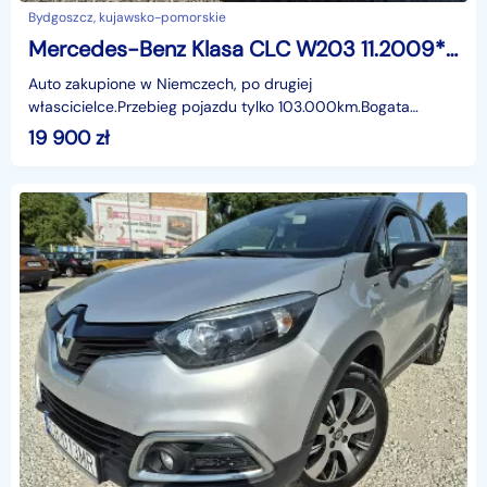
Bydgoszcz, kujawsko-pomorskie
Mercedes-Benz Klasa CLC W203 11.2009* Mały przebieg* Bogata wersja
Auto zakupione w Niemczech, po drugiej
włascicielce.Przebieg pojazdu tylko 103.000km.Bogata
wersja wyposażenia.identyfikator: AKL18K3MF
19 900
zł