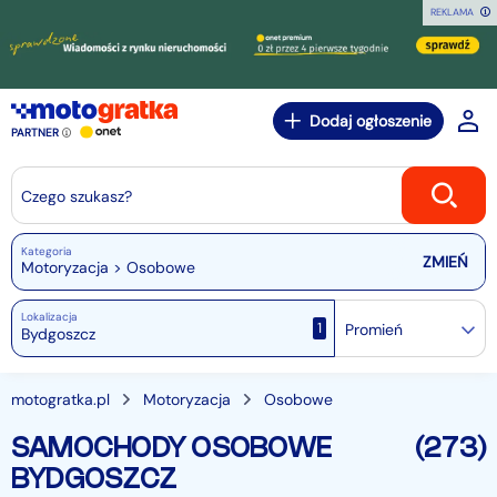
REKLAMA
Dodaj ogłoszenie
PARTNER
Czego szukasz?
Kategoria
Motoryzacja > Osobowe
Lokalizacja
1
Promień
motogratka.pl
Motoryzacja
Osobowe
SAMOCHODY OSOBOWE
(273)
BYDGOSZCZ