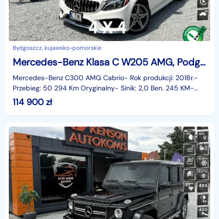
Bydgoszcz, kujawsko-pomorskie
Mercedes-Benz Klasa C W205 AMG, Podgrzewane fotele, Nawiewy na kark, Kamera 360, Burmester, LED
Mercedes-Benz C300 AMG Cabrio- Rok produkcji: 2018r.-
Przebieg: 50 294 Km Oryginalny- Sinik: 2,0 Ben. 245 KM-
Skrzynia: Automatyczna 9G-TRONIC- Napęd: 4Matic 4
114 900
zł