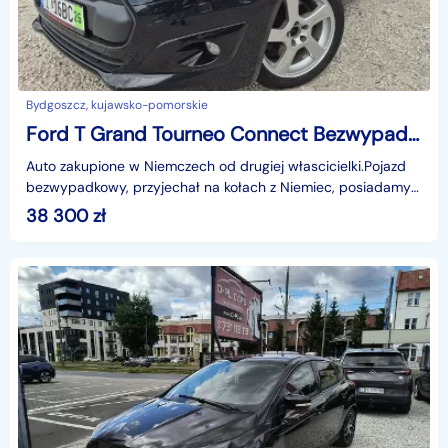
Bydgoszcz, kujawsko-pomorskie
Ford T Grand Tourneo Connect Bezwypadek* Zadbany
Auto zakupione w Niemczech od drugiej włascicielki.Pojazd
bezwypadkowy, przyjechał na kołach z Niemiec, posiadamy
dokumentację z momentu zakupu.Wersja 7 -osobow
38 300
zł