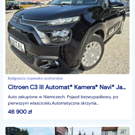
Bydgoszcz, kujawsko-pomorskie
Citroen C3 III Automat* Kamera* Navi* Jak nowy
Auto zakupione w Niemczech. Pojazd bezwypadkowy, po
pierwszym wlascicielu.Automatyczna skrzynia
biegów.Przsebieg pojazdu tylko 65.000km.Bardzo bogate
46 900
zł
wyposażeni