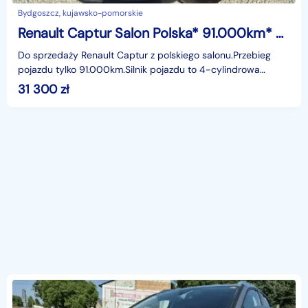
Bydgoszcz, kujawsko-pomorskie
Renault Captur Salon Polska* 91.000km* Bogata wersja* 1,2benz
Do sprzedaży Renault Captur z polskiego salonu.Przebieg
pojazdu tylko 91.000km.Silnik pojazdu to 4-cylindrowa
jednostka generująca moc 118KM, bardzo dobry silni
31 300
zł