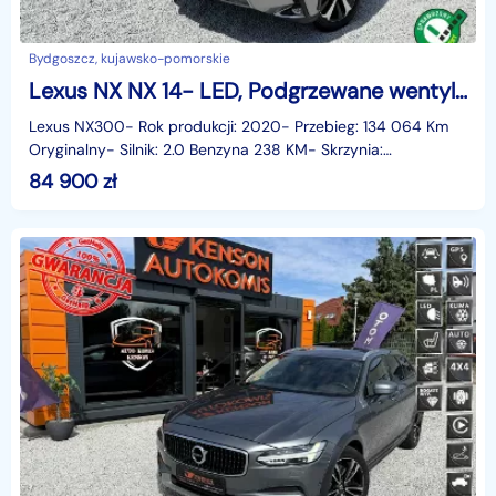
Bydgoszcz, kujawsko-pomorskie
Lexus NX NX 14- LED, Podgrzewane wentylowane fotele, Kamera cofania, Szyber dach, Na
Lexus NX300- Rok produkcji: 2020- Przebieg: 134 064 Km
Oryginalny- Silnik: 2.0 Benzyna 238 KM- Skrzynia:
Automatyczna- Napęd: Na przednie koła- Zarejestrowany w
84 900
zł