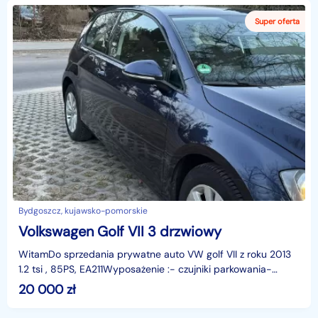
Bydgoszcz, kujawsko-pomorskie
Volkswagen Golf VII 3 drzwiowy
WitamDo sprzedania prywatne auto VW golf VII z roku 2013
1.2 tsi , 85PS, EA211Wyposażenie :- czujniki parkowania-
elektryczne szyby- elektryczne lusterka- dotyk
20 000
zł