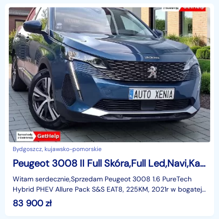
Bydgoszcz, kujawsko-pomorskie
Peugeot 3008 II Full Skóra,Full Led,Navi,Kamera360,Radar,Asystenci,Parktronic
Witam serdecznie,Sprzedam Peugeot 3008 1.6 PureTech
Hybrid PHEV Allure Pack S&S EAT8, 225KM, 2021r w bogatej
wersji wyposażenia. Auto z napędem hybrydowym P
83 900
zł