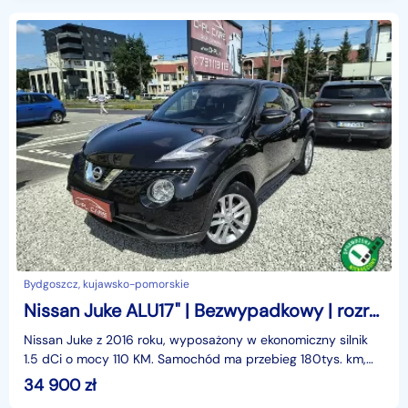
Bydgoszcz, kujawsko-pomorskie
Nissan Juke ALU17" | Bezwypadkowy | rozrząd po wymianie | Navi | Kamera
Nissan Juke z 2016 roku, wyposażony w ekonomiczny silnik
1.5 dCi o mocy 110 KM. Samochód ma przebieg 180tys. km,
jest w 100% sprawny technicznie oraz bezwypadko
34 900
zł