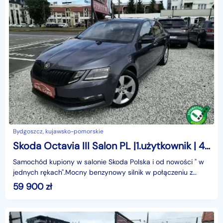
Bydgoszcz, kujawsko-pomorskie
Skoda Octavia III Salon PL |1.użytkownik | 4x4| LED | navi | CarPlay\Android | kamera
Samochód kupiony w salonie Skoda Polska i od nowości " w
jednych rękach".Mocny benzynowy silnik w połączeniu z
automatyczną skrzynią biegów i napęde
59 900
zł