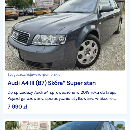
Bydgoszcz, kujawsko-pomorskie
Audi A4 III (B7) Skóra* Super stan
Do sprzedaży Audi a4 sprowadzone w 2019 roku do kraju.
Pojazd garażowany, sporadycznie użytkowany, właścciiel
mieszka za granicą.Stan pojazdu określam jako praw
7 990
zł