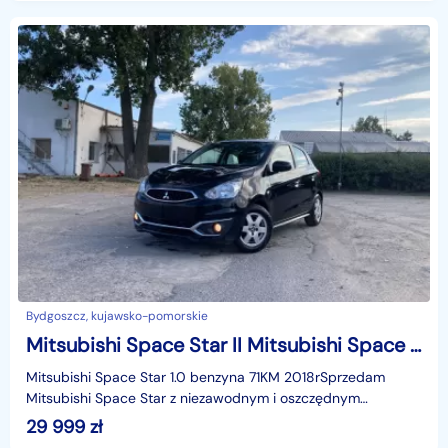
Bydgoszcz, kujawsko-pomorskie
Mitsubishi Space Star II Mitsubishi Space Star 1.0 benzyna 71KM 2018r
Mitsubishi Space Star 1.0 benzyna 71KM 2018rSprzedam
Mitsubishi Space Star z niezawodnym i oszczędnym
benzynowym silnikiem o pojemności 1L. Jest to trzycylindro
29 999
zł