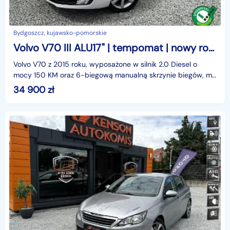
Bydgoszcz, kujawsko-pomorskie
Volvo V70 III ALU17" | tempomat | nowy rozrząd | el. bagażnik | czujniki parkowani
Volvo V70 z 2015 roku, wyposażone w silnik 2.0 Diesel o
mocy 150 KM oraz 6-biegową manualną skrzynie biegów, ma
przebieg 221 tys. km. W 2022 roku został sprowad
34 900
zł