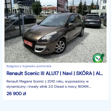
Bydgoszcz, kujawsko-pomorskie
Renault Scenic III ALU17 | Navi | SKÓRA | Alpine+DLS | CarPlay | AndoidAuto | Ceramika
Renault Megane Scenic z 2010 roku, wyposażony w
dynamiczny i trwały silnik 2.0 Diesel o mocy 160KM.
Samochód jest bezwypadkowy i posiada pełną historie
26 900
zł
serwisow