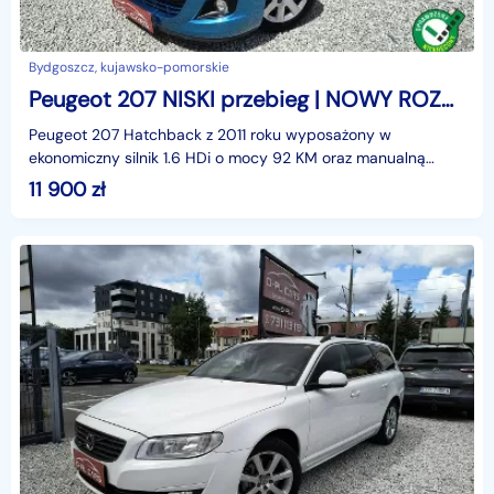
Bydgoszcz, kujawsko-pomorskie
Peugeot 207 NISKI przebieg | NOWY ROZRZĄD I OLEJ | KLIMA | tempomat
Peugeot 207 Hatchback z 2011 roku wyposażony w
ekonomiczny silnik 1.6 HDi o mocy 92 KM oraz manualną
skrzynie biegów z przebiegiem 127 tys. km. Został sprowadzo
11 900
zł