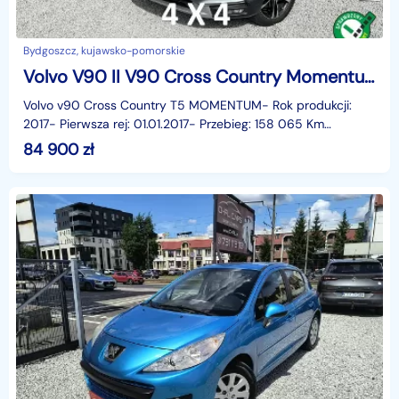
Bydgoszcz, kujawsko-pomorskie
Volvo V90 II V90 Cross Country Momentum, Kamera cofania, Panorama, Grzane fotele,
Volvo v90 Cross Country T5 MOMENTUM- Rok produkcji:
2017- Pierwsza rej: 01.01.2017- Przebieg: 158 065 Km
Oryginalny- Silnik: 2.0 Benzyna 3250 KM- Napęd: 4x4 AW
84 900
zł