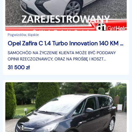
Pogwizdów, śląskie
Opel Zafira C 1.4 Turbo Innovation 140 KM Klimatyzacja PDC, 7 foteli
SAMOCHÓD NA ŻYCZENIE KLIENTA MOŻE BYĆ PODDANY
OPINII RZECZOZNAWCY, ORAZ NA PROŚBĘ I KOSZT
KUPUJĄCEGO MOŻLIWA WIZYTA NA STACJI KONTROLI
31 500
zł
POJAZDÓW, BĄDŹ W AUTORYZO