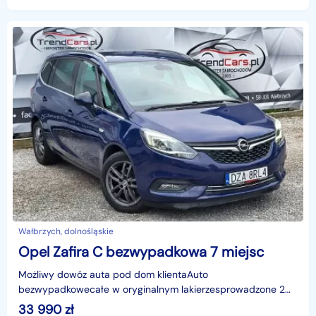
Wałbrzych, dolnośląskie
Opel Zafira C bezwypadkowa 7 miejsc
Możliwy dowóz auta pod dom klientaAuto
bezwypadkowecałe w oryginalnym lakierzesprowadzone 2
lata temu z BelgiiI właściciel w Polscestan techniczny i
33 990
zł