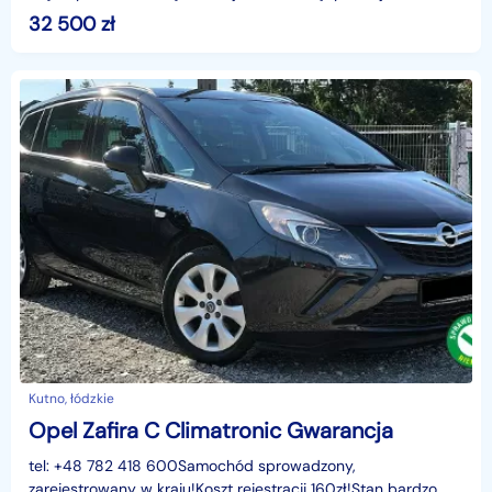
sprowadzony z Niemiec i jest zarejestrowany w
32 500
zł
Kutno, łódzkie
Opel Zafira C Climatronic Gwarancja
tel: +48 782 418 600Samochód sprowadzony,
zarejestrowany w kraju!Koszt rejestracji 160zł!Stan bardzo