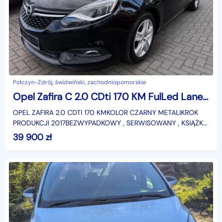
Połczyn-Zdrój, świdwiński, zachodniopomorskie
Opel Zafira C 2.0 CDti 170 KM FulLed Lane Assist Navi Pdc !
OPEL ZAFIRA 2.0 CDTI 170 KMKOLOR CZARNY METALIKROK
PRODUKCJI 2017BEZWYPADKOWY , SERWISOWANY , KSIĄŻKA
SERWISOWA , KOMPLET KLUCZYKÓW , AUTO SERWISOWANE
39 900
zł
DO KOŃCA