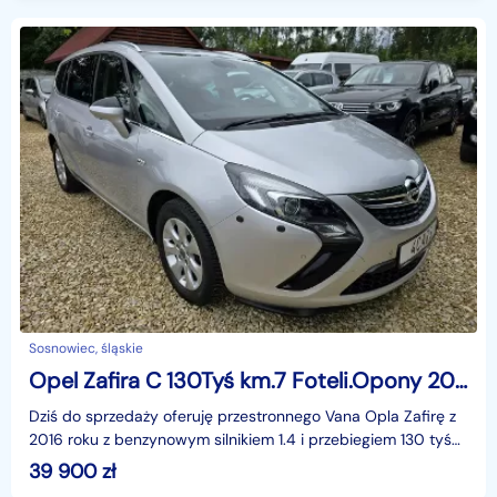
Sosnowiec, śląskie
Opel Zafira C 130Tyś km.7 Foteli.Opony 2024 wielosezonowe.Przetronny,rodzinny Van
Dziś do sprzedaży oferuję przestronnego Vana Opla Zafirę z
2016 roku z benzynowym silnikiem 1.4 i przebiegiem 130 tyś
km. Auto sprowadzone z Niemiec w bardzo do
39 900
zł