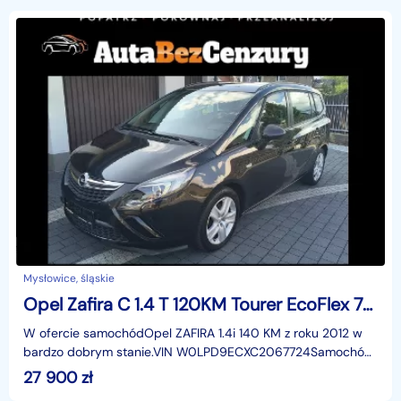
Mysłowice, śląskie
Opel Zafira C 1.4 T 120KM Tourer EcoFlex 7-osobowa Full serwis
W ofercie samochódOpel ZAFIRA 1.4i 140 KM z roku 2012 w
bardzo dobrym stanie.VIN W0LPD9ECXC2067724Samochód
zakupiony w salonie VW gdzie został w rozliczeniu za
27 900
zł