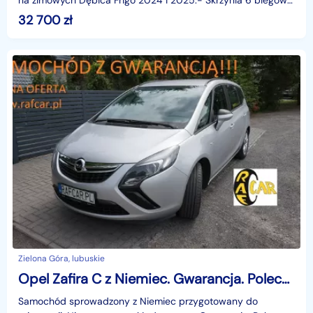
na zimowych Dębica Frigo 2024 i 2025.- Skrzynia 6 biegów-
ABS- ESP - Stabilizacja jazdy- ASR- Kontrola tr
32 700
zł
Zielona Góra, lubuskie
Opel Zafira C z Niemiec. Gwarancja. Polecam !!!
Samochód sprowadzony z Niemiec przygotowany do