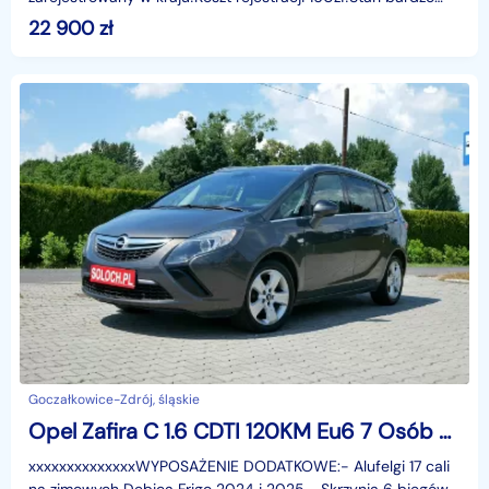
dobry!!!Pierwsza rejestracja 03/2014r PRODUKCJA 2013 r.
22 900
zł
Goczałkowice-Zdrój, śląskie
Opel Zafira C 1.6 CDTI 120KM Eu6 7 Osób -Nowy rozrząd -1 Wł od 5 lat -VAT 23% Brut
xxxxxxxxxxxxxxWYPOSAŻENIE DODATKOWE:- Alufelgi 17 cali