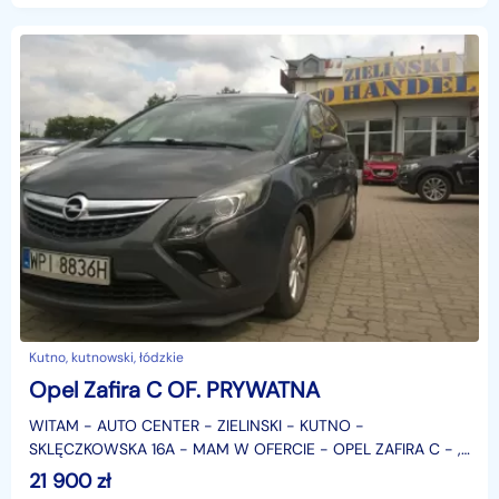
Kutno, kutnowski, łódzkie
Opel Zafira C OF. PRYWATNA
WITAM - AUTO CENTER - ZIELINSKI - KUTNO -
SKLĘCZKOWSKA 16A - MAM W OFERCIE - OPEL ZAFIRA C - ,
PIĘKNY CIEMNY MIENIĄCY SIE GRAFIT MET. - 5 OSOBOWY -
21 900
zł
W BARDZ