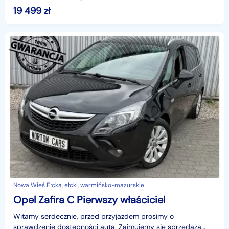
aktualna na dzień wystawienia ogłoszenia. Przed przyj
19 499
zł
Nowa Wieś Ełcka, ełcki, warmińsko-mazurskie
Opel Zafira C Pierwszy właściciel
Witamy serdecznie, przed przyjazdem prosimy o
sprawdzenie dostępności auta. Zajmujemy się sprzedażą