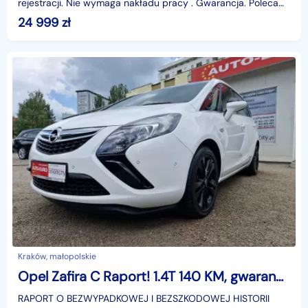
rejestracji. Nie wymaga nakładu pracy . Gwarancja. Polecam
!!!www.rafcar.plidentyfikator: AKL18JJ4B
24 999
zł
Kraków, małopolskie
Opel Zafira C Raport! 1.4T 140 KM, gwarancja, bogata wersja, ASO, stan wzorowy!
RAPORT O BEZWYPADKOWEJ I BEZSZKODOWEJ HISTORII