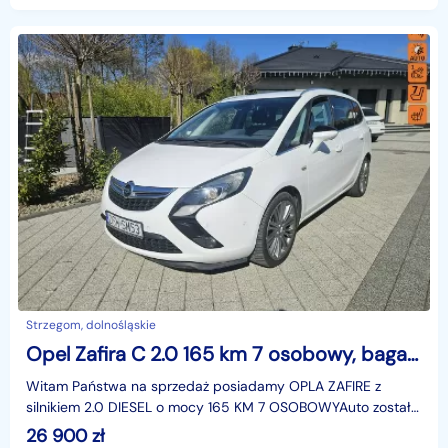
Strzegom, dolnośląskie
Opel Zafira C 2.0 165 km 7 osobowy, bagażnik na rowery, parktronik
Witam Państwa na sprzedaż posiadamy OPLA ZAFIRE z
silnikiem 2.0 DIESEL o mocy 165 KM 7 OSOBOWYAuto zostało
sprowadzone z Niemiec, zarejestrowane w PolsceKupują
26 900
zł