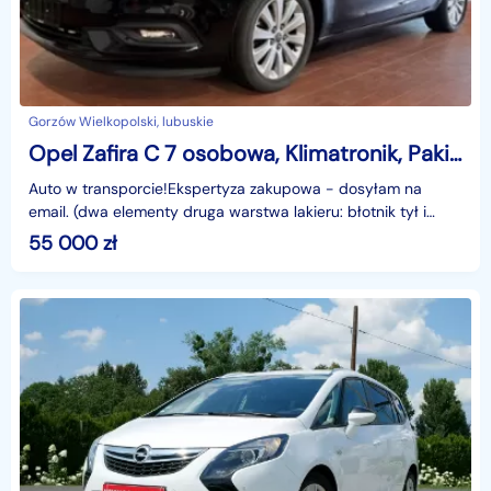
Gorzów Wielkopolski, lubuskie
Opel Zafira C 7 osobowa, Klimatronik, Pakiet Zima!
Auto w transporcie!Ekspertyza zakupowa - dosyłam na
email. (dwa elementy druga warstwa lakieru: błotnik tył i
drzwi tył)Jestem partnerem akcji AUTOTESTO #zosta
55 000
zł