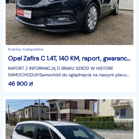
Kraków, małopolskie
Opel Zafira C 1.4T, 140 KM, raport, gwarancja, serw ASO, Cosmo, lakier fabryczny!
RAPORT Z INFORMACJĄ O BRAKU SZKÓD W HISTORII
SAMOCHODUI!!Samochód do oglądnięcia na naszym placu
w Krakowie ul. Prądnicka 44a (na przeciwko Szpitala
46 900
zł
Narutowicza