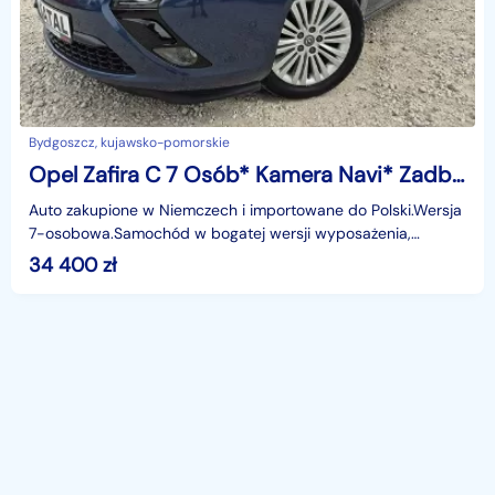
Bydgoszcz, kujawsko-pomorskie
Opel Zafira C 7 Osób* Kamera Navi* Zadbany
Auto zakupione w Niemczech i importowane do Polski.Wersja
7-osobowa.Samochód w bogatej wersji wyposażenia,
posiadana między innymi: Navi, kamera cofania, hak, c
34 400
zł