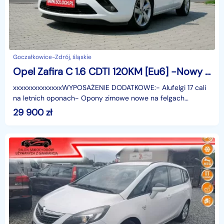
Goczałkowice-Zdrój, śląskie
Opel Zafira C 1.6 CDTI 120KM [Eu6] -Nowy rozrząd +Koła zimowe nowe -Euro 6 -Zobacz
xxxxxxxxxxxxxxWYPOSAŻENIE DODATKOWE:- Alufelgi 17 cali
na letnich oponach- Opony zimowe nowe na felgach
stalowych strukturalnych z kołpakami- Skrzynia 6 biegów-
29 900
zł