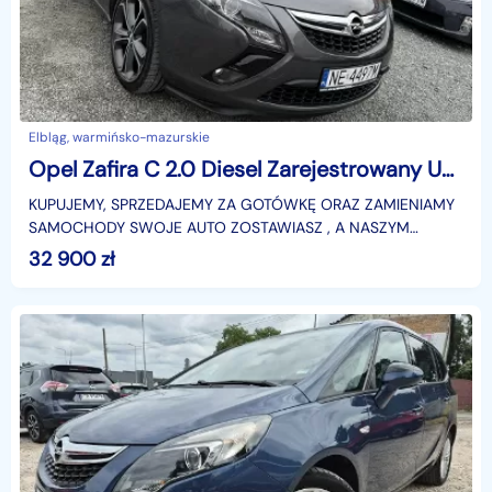
Elbląg, warmińsko-mazurskie
Opel Zafira C 2.0 Diesel Zarejestrowany Ubezpieczony
KUPUJEMY, SPRZEDAJEMY ZA GOTÓWKĘ ORAZ ZAMIENIAMY
SAMOCHODY SWOJE AUTO ZOSTAWIASZ , A NASZYM
ODJEŻDŻASZ( ustaloną cenę twojego auta odejmujemy od
32 900
zł
nowego po trans