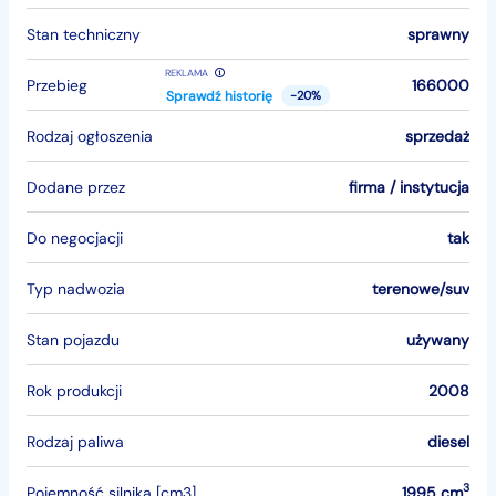
Stan techniczny
sprawny
REKLAMA
Przebieg
166000
Sprawdź historię
-20%
Rodzaj ogłoszenia
sprzedaż
Dodane przez
firma / instytucja
Do negocjacji
tak
Typ nadwozia
terenowe/suv
Stan pojazdu
używany
Rok produkcji
2008
Rodzaj paliwa
diesel
3
Pojemność silnika [cm3]
1995 cm