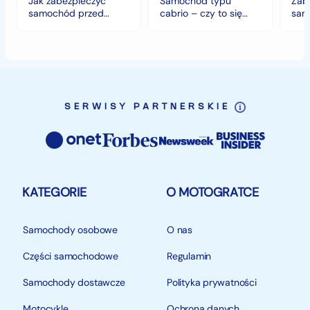
Jak zabezpieczyć
Samochód typu
Zab
klimacie?
samochód przed
cabrio – czy to się
sam
jesiennymi chłodami i
opłaca w polskim
hist
deszczem?
klimacie?
SERWISY PARTNERSKIE
KATEGORIE
O MOTOGRATCE
Samochody osobowe
O nas
Części samochodowe
Regulamin
Samochody dostawcze
Polityka prywatności
Motocykle
Ochrona danych