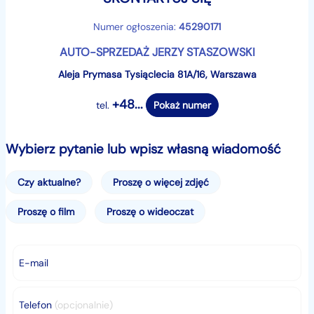
Numer ogłoszenia:
45290171
AUTO-SPRZEDAŻ JERZY STASZOWSKI
Aleja Prymasa Tysiąclecia 81A/16, Warszawa
+48...
tel.
Pokaż numer
Wybierz pytanie lub wpisz własną wiadomość
Czy aktualne?
Proszę o więcej zdjęć
Proszę o film
Proszę o wideoczat
E-mail
Telefon
(opcjonalnie)