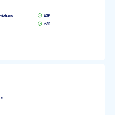
wietrzne
ESP
ASR
==