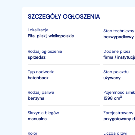
SZCZEGÓŁY OGŁOSZENIA
Lokalizacja
Stan techniczny
Piła
,
pilski
,
wielkopolskie
bezwypadkowy
Rodzaj ogłoszenia
Dodane przez
sprzedaż
firma / instytucj
Typ nadwozia
Stan pojazdu
hatchback
używany
Rodzaj paliwa
Pojemność silni
3
benzyna
1598 cm
Skrzynia biegów
Zarejestrowany
manualna
Kolor
Liczba drzwi