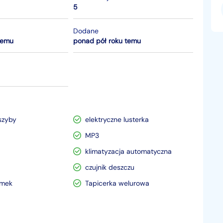
5
Dodane
temu
ponad pół roku temu
szyby
elektryczne lusterka
MP3
klimatyzacja automatyczna
czujnik deszczu
amek
Tapicerka welurowa