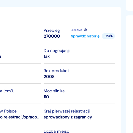
Przebieg
REKLAMA
270000
Sprawdź historię
-20%
Do negocjacji
a
tak
Rok produkcji
2008
ka [cm3]
Moc silnika
110
 w Polsce
Kraj pierwszej rejestracji
przygotowany do rejestracji/opłacony
sprowadzony z zagranicy
Liczba miejsc