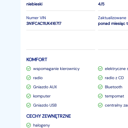
niebieski
4/5
Numer VIN
Zaktualizowane
3N1FCAC11UK416717
ponad miesiąc 
KOMFORT
wspomaganie kierownicy
elektryczne 
radio
radio z CD
Gniazdo AUX
Bluetooth
komputer
tempomat
Gniazdo USB
centralny z
CECHY ZEWNĘTRZNE
halogeny