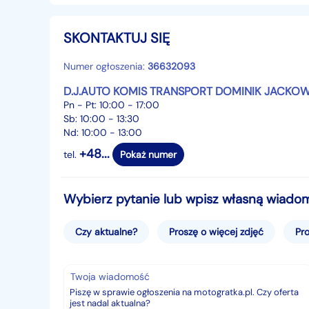
- Klimatyzacja
- Oryginalne radio Nissan
SKONTAKTUJ SIĘ
- Regulacja fotela
- Światła przeciwmgielne przód i tył
Numer ogłoszenia:
36632093
- Skrzynia-manualna 5-biegowa
D.J.AUTO KOMIS TRANSPORT DOMINIK JACKO
- Regulacja kierownicy
Pn - Pt: 10:00 - 17:00
- AUX i USB
Sb: 10:00 - 13:30
- Bluetooth
Nd: 10:00 - 13:00
- Zderzaki w kolorze nadwozia
+48...
tel.
Pokaż numer
- Tylna szyba podgrzewana
- Tylne siedzenie dzielone
- Zagłówki przód i tył
Wybierz pytanie lub wpisz własną wiado
- System mocowania fotelika dziecka ISOFIX na 
- Komplet kluczy (2szt.) i dokumentów
Czy aktualne?
Proszę o więcej zdjęć
Pro
- Bezwypadkowy
- I wiele innych dodatków
Twoja wiadomość