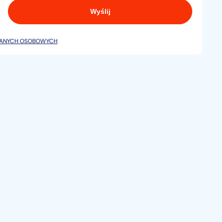
DANYCH OSOBOWYCH
 słynący z bez awaryjności i małym spalaniu !!!
iej autostradzie co pokazuje uczciwy PRZEBIEG !!!
czone!Całkowity koszt rej. jaki ponosi kupujący to 160