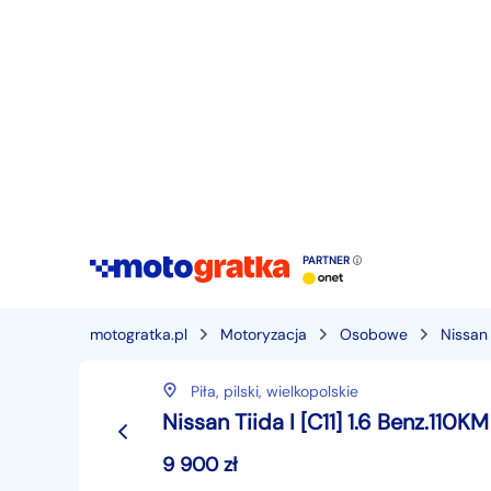
PARTNER
motogratka.pl
Motoryzacja
Osobowe
Nissan
Piła,
pilski,
wielkopolskie
Nissan Tiida I [C11] 1.6 Benz.110
9 900
zł