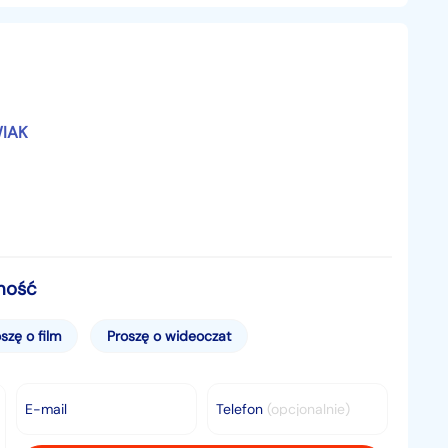
WIAK
mość
fotelach tylnych
szę o film
Proszę o wideoczat
E-mail
Telefon
(opcjonalnie)