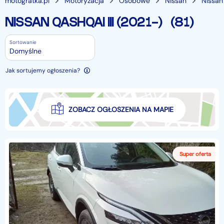
motogratka.pl
Motoryzacja
Osobowe
Nissan
Nissan
NISSAN QASHQAI III (2021-)
(81)
Sortowanie
Domyślne
Jak sortujemy ogłoszenia?
ZOBACZ OGŁOSZENIA NA MAPIE