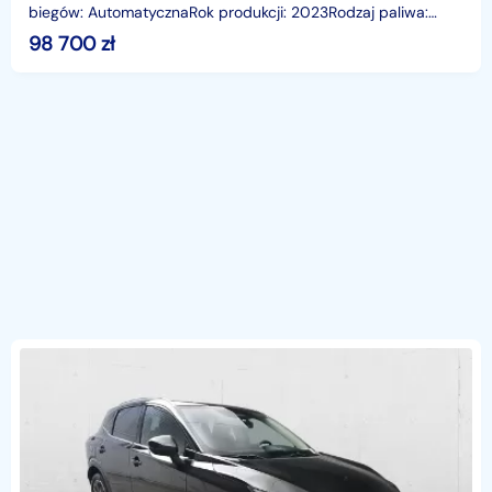
biegów: AutomatycznaRok produkcji: 2023Rodzaj paliwa:
BenzynaKraj pochodzenia: PolskaNumer rej: GD8L045F
98 700
zł