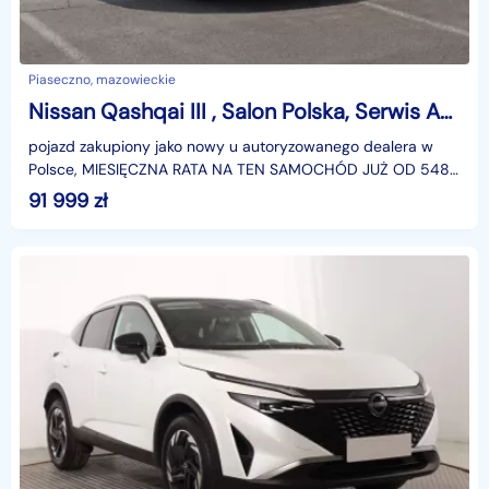
Piaseczno, mazowieckie
Nissan Qashqai III , Salon Polska, Serwis ASO, Automat, Navi, Klimatronic,
pojazd zakupiony jako nowy u autoryzowanego dealera w
Polsce, MIESIĘCZNA RATA NA TEN SAMOCHÓD JUŻ OD 548
PLN*Podana w ogłoszeniu lokalizacja pojazdu jest aktua
91 999
zł