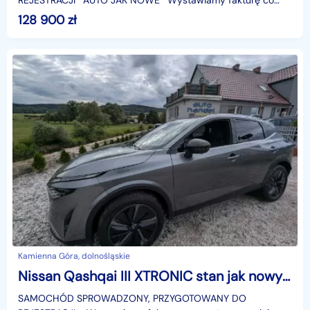
REJESTRACJI* AUTO JAK NOWE️* Wystawiamy fakturę co
zwalnia nabywcę z podatku (2%) w Urzędzie Skarbowym!
128 900
zł
➖️➖️➖️➖️➖️➖️➖️Nissa
Kamienna Góra, dolnośląskie
Nissan Qashqai III XTRONIC stan jak nowy model 2026 TECNA
SAMOCHÓD SPROWADZONY, PRZYGOTOWANY DO