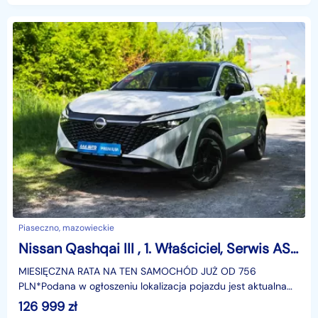
Piaseczno, mazowieckie
Nissan Qashqai III , 1. Właściciel, Serwis ASO, Automat, VAT 23%, Skóra, Navi,
MIESIĘCZNA RATA NA TEN SAMOCHÓD JUŻ OD 756
PLN*Podana w ogłoszeniu lokalizacja pojazdu jest aktualna
na dzień wystawienia ogłoszenia. Przed przyjazdem do
126 999
zł
salonu