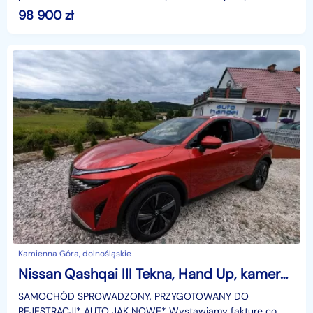
celno skarbowych gotowe do rejestracji, wystawiamy vf mar
98 900
zł
Kamienna Góra, dolnośląskie
Nissan Qashqai III Tekna, Hand Up, kamery 360
SAMOCHÓD SPROWADZONY, PRZYGOTOWANY DO
REJESTRACJI* AUTO JAK NOWE️* Wystawiamy fakturę co