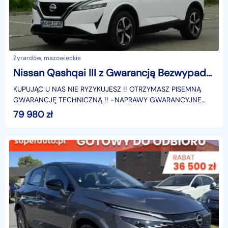
Żyrardów, mazowieckie
Nissan Qashqai III z Gwarancją Bezwypadkowy Model 2023r
KUPUJĄC U NAS NIE RYZYKUJESZ !! OTRZYMASZ PISEMNĄ
GWARANCJĘ TECHNICZNĄ !! -NAPRAWY GWARANCYJNE
REALIZOWANE SĄ W A.S.O NISSAN lub PROFESJONALNYCH
79 980
zł
WARSZTATACH W