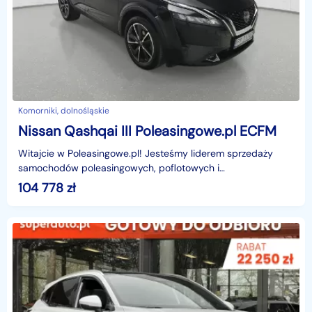
Komorniki, dolnośląskie
Nissan Qashqai III Poleasingowe.pl ECFM
Witajcie w Poleasingowe.pl! Jesteśmy liderem sprzedaży
samochodów poleasingowych, poflotowych i
powindykacyjnych.Mamy dla was świetną okazję! Zobaczcie
104 778
zł
NISSAN Q