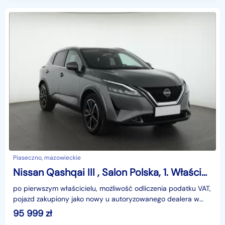
Piaseczno, mazowieckie
Nissan Qashqai III , Salon Polska, 1. Właściciel, Serwis ASO, Automat, VAT 23%,
po pierwszym właścicielu, możliwość odliczenia podatku VAT,
pojazd zakupiony jako nowy u autoryzowanego dealera w
Polsce, udokumentowana historia serwisowa - uz
95 999
zł