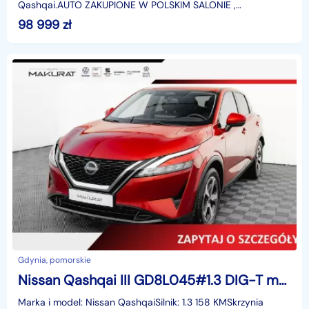
Qashqai.AUTO ZAKUPIONE W POLSKIM SALONIE ,
SERWISOWANE W ASO , OD I WŁAŚCICIELAMIESIĘCZNA
98 999
zł
RATA NA TEN SAMOCH
Gdynia, pomorskie
Nissan Qashqai III GD8L045#1.3 DIG-T mHEV 4x4 N-Connecta Xtronic Salon PL VAT 23%
Marka i model: Nissan QashqaiSilnik: 1.3 158 KMSkrzynia