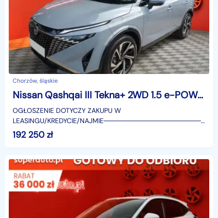
Chorzów, śląskie
Nissan Qashqai III Tekna+ 2WD 1.5 e-POWER Tekna+ 2WD 1.5 e-POWER 190KM
OGŁOSZENIE DOTYCZY ZAKUPU W
LEASINGU/KREDYCIE/NAJMIE────────────────────
SUPERAUTO.PL?✔ Lider ryn
192 250
zł