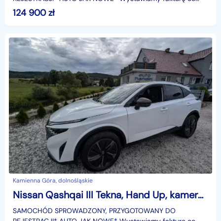
zwalnia nabywcę z podatku (2%) w Urzędzie Skarbowym!
124 900
zł
➖️➖️➖️➖️➖️➖️➖️Nissa
Kamienna Góra, dolnośląskie
Nissan Qashqai III Tekna, Hand Up, kamery 360
SAMOCHÓD SPROWADZONY, PRZYGOTOWANY DO