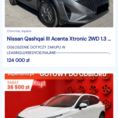
Chorzów, śląskie
Nissan Qashqai III Acenta Xtronic 2WD 1.3 DIG-T mHEV Acenta Xtronic 2WD 1.3 DIG-T mHEV 158KM
OGŁOSZENIE DOTYCZY ZAKUPU W
LEASINGU/KREDYCIE/NAJMIE────────────────────
SUPERAUTO.PL?✔ Lider ryn
124 000
zł