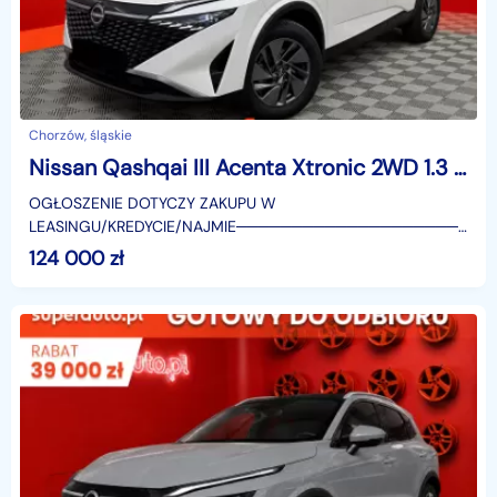
Chorzów, śląskie
Nissan Qashqai III Acenta Xtronic 2WD 1.3 DIG-T mHEV Acenta Xtronic 2WD 1.3 DIG-T mHEV 158KM
OGŁOSZENIE DOTYCZY ZAKUPU W
LEASINGU/KREDYCIE/NAJMIE────────────────────
SUPERAUTO.PL?✔ Lider ryn
124 000
zł