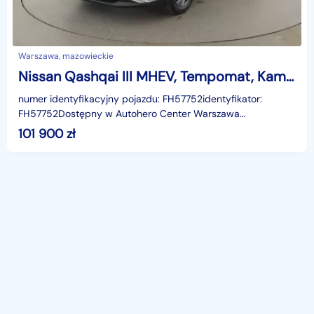
Warszawa, mazowieckie
Nissan Qashqai III MHEV, Tempomat, Kamera, Aut.klima
numer identyfikacyjny pojazdu: FH57752identyfikator:
FH57752Dostępny w Autohero Center Warszawa
MłocinyUWAGA!Jako jedyni w Polsce oferujemy możliwość
101 900
zł
oględzin n