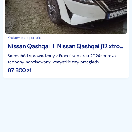
Kraków, małopolskie
Nissan Qashqai III Nissan Qashqai j12 xtronic
Samochód sprowadzony z Francji w marcu 2024r.bardzo
zadbany, serwisowany ,wszystkie trzy przeglady
gwarancyjne wykonane w ASO Nissan Kraków. Ostatni duży
87 800
zł
przegl