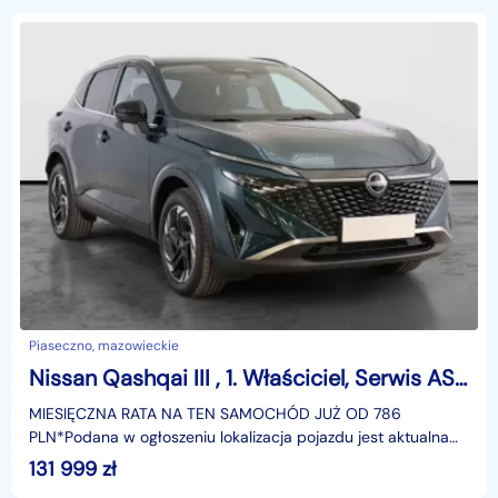
Piaseczno, mazowieckie
Nissan Qashqai III , 1. Właściciel, Serwis ASO, Automat, VAT 23%, Skóra, Navi,
MIESIĘCZNA RATA NA TEN SAMOCHÓD JUŻ OD 786
PLN*Podana w ogłoszeniu lokalizacja pojazdu jest aktualna
na dzień wystawienia ogłoszenia. Przed przyjazdem do
131 999
zł
salonu