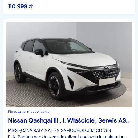
na dzień wystawienia ogłoszenia. Przed przyjazdem do
110 999
zł
salonu
Piaseczno, mazowieckie
Nissan Qashqai III , 1. Właściciel, Serwis ASO, Automat, VAT 23%, Skóra, Navi,
MIESIĘCZNA RATA NA TEN SAMOCHÓD JUŻ OD 768
PLN*Podana w ogłoszeniu lokalizacja pojazdu jest aktualna