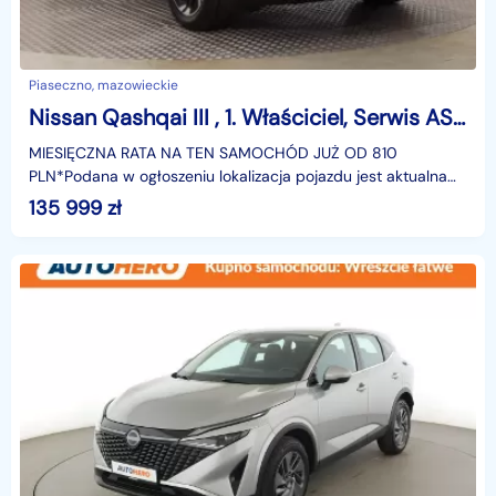
Piaseczno, mazowieckie
Nissan Qashqai III , 1. Właściciel, Serwis ASO, Automat, Skóra, Navi,
MIESIĘCZNA RATA NA TEN SAMOCHÓD JUŻ OD 810
PLN*Podana w ogłoszeniu lokalizacja pojazdu jest aktualna
na dzień wystawienia ogłoszenia. Przed przyjazdem do
135 999
zł
salonu