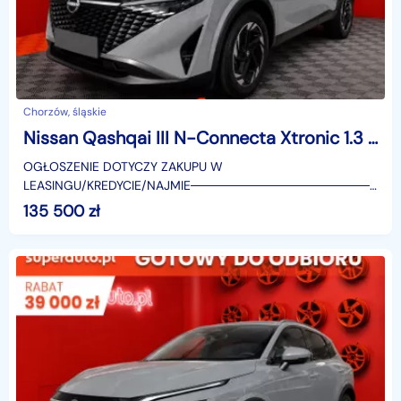
Chorzów, śląskie
Nissan Qashqai III N-Connecta Xtronic 1.3 DIG-T mHEV N-Connecta Xtronic 1.3 DIG-T mHEV 158KM
OGŁOSZENIE DOTYCZY ZAKUPU W
LEASINGU/KREDYCIE/NAJMIE────────────────────
SUPERAUTO.PL?✔ Lider ryn
135 500
zł