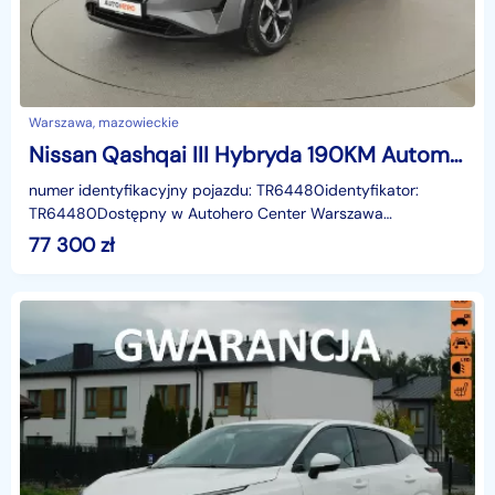
Warszawa, mazowieckie
Nissan Qashqai III Hybryda 190KM Automat Kamera cofania Klimatyzacja Tempomat
numer identyfikacyjny pojazdu: TR64480identyfikator:
TR64480Dostępny w Autohero Center Warszawa
MłocinyUWAGA!Jako jedyni w Polsce oferujemy możliwość
77 300
zł
oględzin n