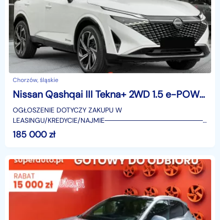
Chorzów, śląskie
Nissan Qashqai III Tekna+ 2WD 1.5 e-POWER Tekna+ 2WD 1.5 e-POWER 190KM
OGŁOSZENIE DOTYCZY ZAKUPU W
LEASINGU/KREDYCIE/NAJMIE────────────────────
SUPERAUTO.PL?✔ Lider ryn
185 000
zł