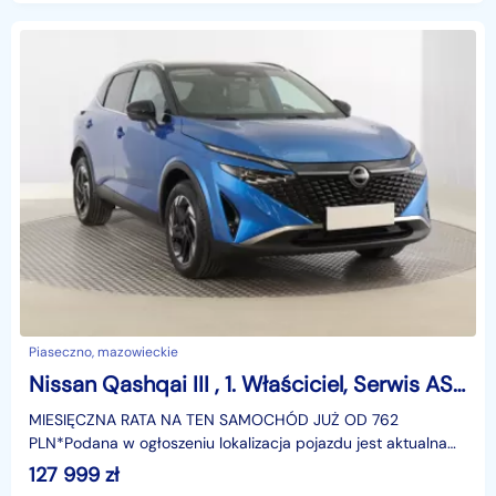
Piaseczno, mazowieckie
Nissan Qashqai III , 1. Właściciel, Serwis ASO, Automat, VAT 23%, Skóra, Navi,
MIESIĘCZNA RATA NA TEN SAMOCHÓD JUŻ OD 762
PLN*Podana w ogłoszeniu lokalizacja pojazdu jest aktualna
na dzień wystawienia ogłoszenia. Przed przyjazdem do
127 999
zł
salonu