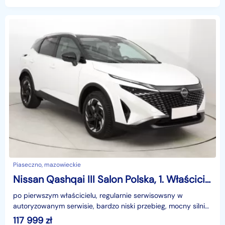
salonu
Piaseczno, mazowieckie
Nissan Qashqai III Salon Polska, 1. Właściciel, Serwis ASO, Skóra, Klimatronic,
po pierwszym właścicielu, regularnie serwisowsny w
autoryzowanym serwisie, bardzo niski przebieg, mocny silnik,
nienaganny stan samochodu, samochód garażowany,
117 999
zł