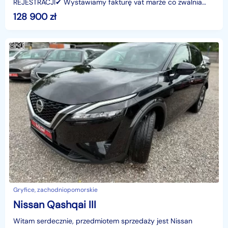
REJESTRACJI✔ Wystawiamy fakturę vat marże co zwalnia
nabywcę z podatku (2%) w Urzędzie Skarbowym!️✔ Auto w
128 900
zł
100% przygotowa
Gryfice, zachodniopomorskie
Nissan Qashqai III
Witam serdecznie, przedmiotem sprzedaży jest Nissan