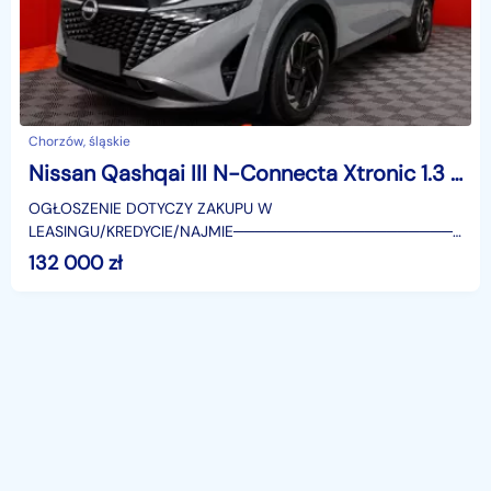
Chorzów, śląskie
Nissan Qashqai III N-Connecta Xtronic 1.3 DIG-T mHEV N-Connecta Xtronic 1.3 DIG-T mHEV
OGŁOSZENIE DOTYCZY ZAKUPU W
LEASINGU/KREDYCIE/NAJMIE────────────────────
SUPERAUTO.PL?✔ Lider ryn
132 000
zł