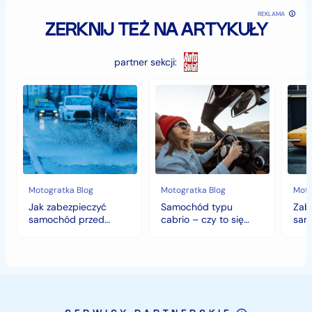
REKLAMA
ZERKNIJ TEŻ NA ARTYKUŁY
partner sekcji:
Jak
Samochód
Zab
zabezpieczyć
typu
sam
samochód
cabrio
czyli
przed
–
histo
jesiennymi
czy
wart
chłodami
to
fort
i
się
deszczem?
opłaca
w
Motogratka Blog
Motogratka Blog
Moto
polskim
Jak zabezpieczyć
Samochód typu
Zab
klimacie?
samochód przed
cabrio – czy to się
sam
jesiennymi chłodami i
opłaca w polskim
hist
deszczem?
klimacie?