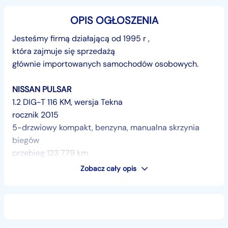
OPIS OGŁOSZENIA
Jesteśmy firmą działającą od 1995 r ,
która zajmuje się sprzedażą
głównie importowanych samochodów osobowych.
NISSAN PULSAR
1.2 DIG-T 116 KM, wersja Tekna
rocznik 2015
5-drzwiowy kompakt, benzyna, manualna skrzynia
biegów
przebieg 123 779 km
Zobacz cały opis
AUTO BEZWYPADKOWE Na
życzenie
klienta
udostępniamy numer
VIN
Auto sprowadzone - ZAREJESTROWANE I