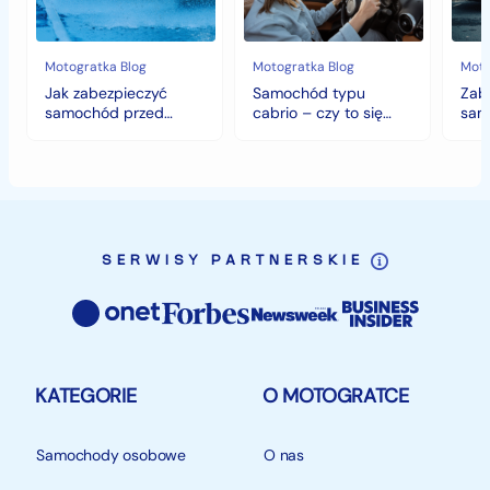
chłodami
to
fort
i
się
deszczem?
opłaca
w
Motogratka Blog
Motogratka Blog
Moto
polskim
Jak zabezpieczyć
Samochód typu
Zab
klimacie?
samochód przed
cabrio – czy to się
sam
jesiennymi chłodami i
opłaca w polskim
hist
deszczem?
klimacie?
SERWISY PARTNERSKIE
KATEGORIE
O MOTOGRATCE
Samochody osobowe
O nas