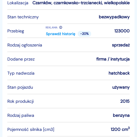
Lokalizacja
Czarnków
,
czarnkowsko-trzcianecki
,
wielkopolskie
Stan techniczny
bezwypadkowy
REKLAMA
Przebieg
123000
Sprawdź historię
-20%
Rodzaj ogłoszenia
sprzedaż
Dodane przez
firma / instytucja
Typ nadwozia
hatchback
Stan pojazdu
używany
Rok produkcji
2015
Rodzaj paliwa
benzyna
3
Pojemność silnika [cm3]
1200 cm