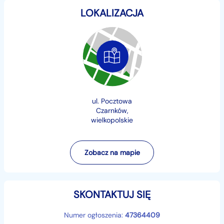
UBEZPIECZONE w Polsce
LOKALIZACJA
Proszę zauważyć, że na cenę auta wpływ mają: rocznik,
stan techniczny, wizualny oraz fakt, że auto jest nie
tylko opłacone ale również zarejestrowane w Polsce i
posiada ważny przegląd techniczny.
Wystawiamy
fakturę VAT marża
, więc jesteście
Państwo również zwolnieni z opłaty skarbowej
ul. Pocztowa
Czarnków,
wielkopolskie
Wyposażenie:
Dwustrefowa automatyczna klimatyzacja
Zobacz na mapie
Podgrzewane fotele
Tempomat i limiter
Systemy: ABS, ESP, ASR,
SKONTAKTUJ SIĘ
wspomaganie hamowania
Bluetooth, zestaw głośnomówiący
Numer ogłoszenia:
47364409