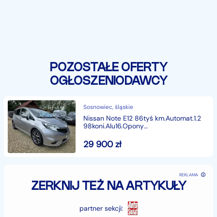
POZOSTAŁE OFERTY
OGŁOSZENIODAWCY
Sosnowiec, śląskie
Nissan Note E12 86tyś km.Automat.1.2
98koni.Alu16.Opony
Wielesezonowe.Pakiet Sportow
29 900
zł
REKLAMA
ZERKNIJ TEŻ NA ARTYKUŁY
partner sekcji: