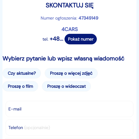
jazdę próbną bo warto.
SKONTAKTUJ SIĘ
W razie pytań bądź wątpliwości proszę o kontakt
telefoniczny.
Numer ogłoszenia:
47349149
4CARS
Samochód do obejrzenia w Sosnowcu na ulicy Orląt
+48...
tel.
Pokaż numer
Lwowskich 115
Godziny otwarcia:
Wybierz pytanie lub wpisz własną wiadomość
Pn-Pt 9:00 do 17:00
Sobota: 09:00 do 14:00
Czy aktualne?
Proszę o więcej zdjęć
Zapraszamy!
Proszę o film
Proszę o wideoczat
identyfikator: AKL18J5YQ
E-mail
Telefon
(opcjonalnie)