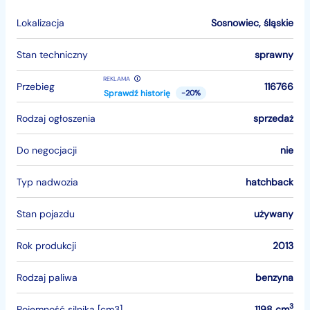
Lokalizacja
Sosnowiec
,
śląskie
Stan techniczny
sprawny
REKLAMA
Przebieg
116766
Sprawdź historię
-20%
Rodzaj ogłoszenia
sprzedaż
Do negocjacji
nie
Typ nadwozia
hatchback
Stan pojazdu
używany
Rok produkcji
2013
Rodzaj paliwa
benzyna
3
Pojemność silnika [cm3]
1198 cm