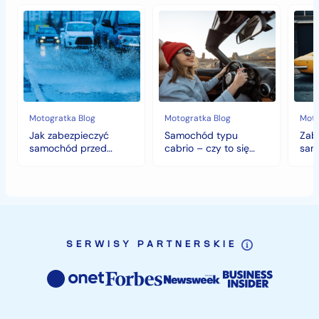
Jak
Samochód
Zab
zabezpieczyć
typu
sam
samochód
cabrio
czyli
przed
–
histo
jesiennymi
czy
wart
chłodami
to
fort
i
się
deszczem?
opłaca
w
Motogratka Blog
Motogratka Blog
Moto
polskim
Jak zabezpieczyć
Samochód typu
Zab
klimacie?
samochód przed
cabrio – czy to się
sam
jesiennymi chłodami i
opłaca w polskim
hist
deszczem?
klimacie?
SERWISY PARTNERSKIE