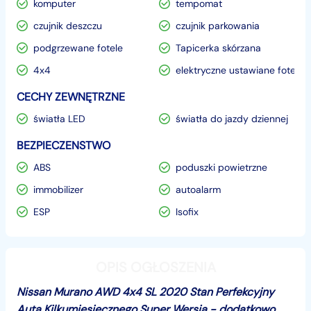
komputer
tempomat
czujnik deszczu
czujnik parkowania
podgrzewane fotele
Tapicerka skórzana
4x4
elektryczne ustawiane fotele
CECHY ZEWNĘTRZNE
światła LED
światła do jazdy dziennej
BEZPIECZENSTWO
ABS
poduszki powietrzne
immobilizer
autoalarm
ESP
Isofix
OPIS OGŁOSZENIA
Nissan Murano AWD 4x4 SL 2020 Stan Perfekcyjny
Auta Kilkumiesięcznego Super Wersja - dodatkowo