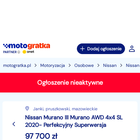
Dodaj ogłoszenie
PARTNER
motogratka.pl
Motoryzacja
Osobowe
Nissan
Nissan
Ogłoszenie nieaktywne
Janki,
pruszkowski,
mazowieckie
Nissan Murano III Murano AWD 4x4 SL
2020- Perfekcyjny Superwersja
97 700
zł