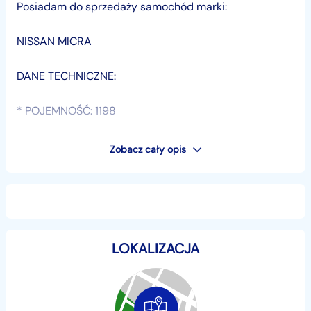
Posiadam do sprzedaży samochód marki:
NISSAN MICRA
DANE TECHNICZNE:
* POJEMNOŚĆ: 1198
* MOC SILNIKA: 98 KM
Zobacz cały opis
* PRZEBIEG: 103000 km
* ROK : 2015
LOKALIZACJA
* SKRZYNIA BIEGÓW: AUTOMATYCZNA
!!! SAMOCHÓD PO WYMIANIE FILTRÓW ORAZ OLEJU W