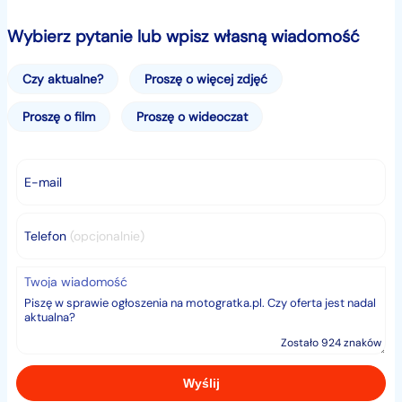
Wybierz pytanie lub wpisz własną wiadomość
kontrola trakcji
radio+cd
Czy aktualne?
Proszę o więcej zdjęć
Proszę o film
Proszę o wideoczat
czujniki parkowania
autoalarm
E-mail
el.szyby
Telefon
(opcjonalnie)
ESP
Twoja wiadomość
Klimatonic
Zostało 924 znaków
el.lusterka
cen.zamek