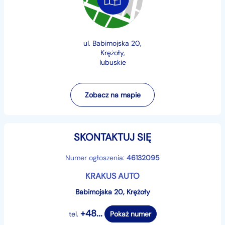
SKRZYNI BIEGÓW !!!
!!! SAMOCHÓD JEST ZAREJESTROWANY !!!
ul. Babimojska 20,
Krężoły,
lubuskie
- MOŻLIWOŚĆ SPRAWDZENIA SAMOCHODU NA
STACJI DIAGNOSTYCZNEJ LUB W SERWISIE
Zobacz na mapie
- MOŻLIWOŚĆ SKORZYSTANIA Z MIERNIKA GRUBOŚCI
ORAZ KOMPUTERA DIAGNOSTYCZNEGO
SKONTAKTUJ SIĘ
PRZED PRZYJAZDEM PROSZĘ O KONTAKT W CELU
SPRAWDZENIA DOSTĘPNOŚCI AUTA ORAZ
Numer ogłoszenia:
46132095
AKTUALNOŚCI OFERTY
KRAKUS AUTO
Babimojska 20, Krężoły
Wyposażenie:
+48...
tel.
Pokaż numer
abs