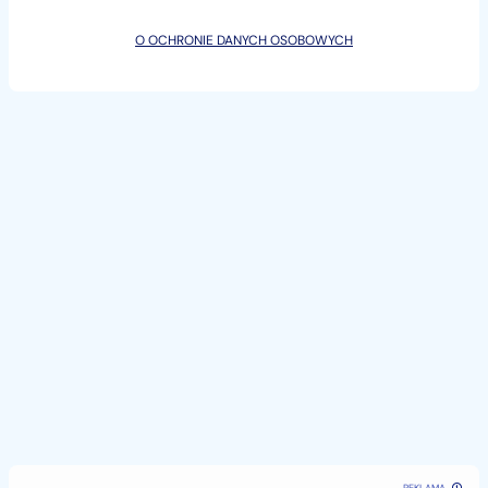
O OCHRONIE DANYCH OSOBOWYCH
immobilizer
nawigacja
wsp.kierownicy
poduszki powietrzne
kierownica wielofunkcyjna
ZAPRASZAM DO OBEJRZENIA ORAZ NA JAZDĘ
PRÓBNĄ !
Więcej informacji pod numerem telefonu: