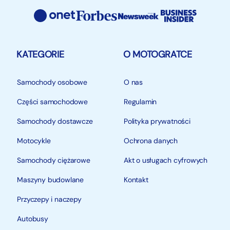
Niniejsze ogłoszenie jest wyłącznie informacją
handlową i nie stanowi oferty w myśl art. 66, § 1.
Kodeksu Cywilnego. Sprzedający nie odpowiada za
ewentualne błędy lub nieaktualność ogłoszenia
KATEGORIE
O MOTOGRATCE
Samochody osobowe
O nas
Części samochodowe
Regulamin
Samochody dostawcze
Polityka prywatności
Motocykle
Ochrona danych
Samochody ciężarowe
Akt o usługach cyfrowych
Maszyny budowlane
Kontakt
Przyczepy i naczepy
Autobusy