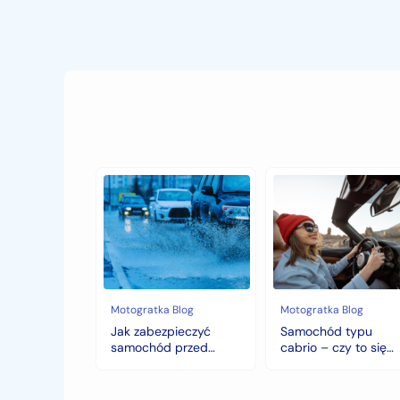
Jak
Samochód
zabezpieczyć
typu
samochód
cabrio
przed
–
jesiennymi
czy
chłodami
to
i
się
deszczem?
opłaca
w
Motogratka Blog
Motogratka Blog
polskim
Jak zabezpieczyć
Samochód typu
klimacie?
samochód przed
cabrio – czy to się
jesiennymi chłodami i
opłaca w polskim
deszczem?
klimacie?