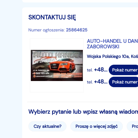
SKONTAKTUJ SIĘ
Numer ogłoszenia:
25864625
AUTO-HANDEL U DANIE
ZABOROWSKI
Wojska Polskiego 10a, Ko
+48...
tel.
Pokaż numer
+48...
tel.
Pokaż numer
Wybierz pytanie lub wpisz własną wiado
Czy aktualne?
Proszę o więcej zdjęć
Pro