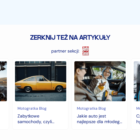
ZERKNIJ TEŻ NA ARTYKUŁY
partner sekcji:
Zabytkowe
Jakie
Cz
samochody,
auto
au
czyli
jest
z
historia
najlepsze
na
warta
dla
hy
fortunę
młodego
to
kierowcy?
do
top
wy
5
na
Motogratka Blog
Motogratka Blog
M
modeli
zi
Zabytkowe
Jakie auto jest
C
na
samochody, czyli
najlepsze dla młodego
h
pierwszy
historia warta fortunę
kierowcy? top 5
w
samochód
modeli na pierwszy
samochód