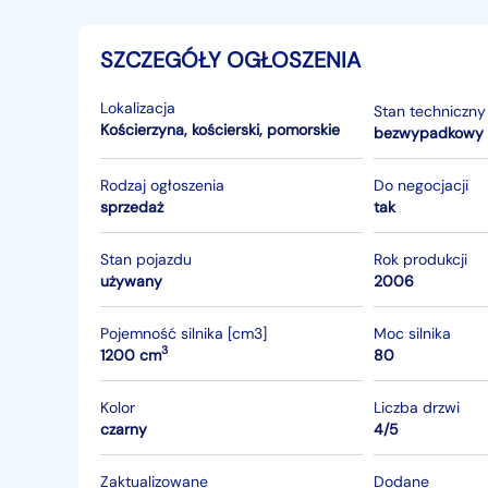
SZCZEGÓŁY OGŁOSZENIA
Lokalizacja
Stan techniczny
Kościerzyna
,
kościerski
,
pomorskie
bezwypadkowy
Rodzaj ogłoszenia
Do negocjacji
sprzedaż
tak
Stan pojazdu
Rok produkcji
używany
2006
Pojemność silnika [cm3]
Moc silnika
3
1200 cm
80
Kolor
Liczba drzwi
czarny
4/5
Zaktualizowane
Dodane