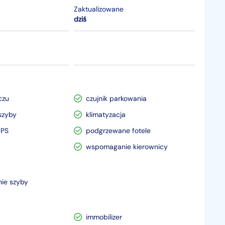
Zaktualizowane
dziś
czu
czujnik parkowania
szyby
klimatyzacja
GPS
podgrzewane fotele
wspomaganie kierownicy
nie szyby
immobilizer