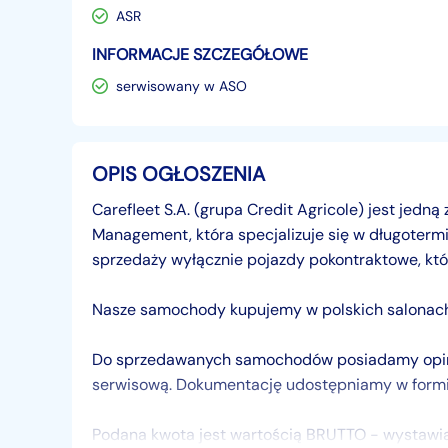
ASR
INFORMACJE SZCZEGÓŁOWE
serwisowany w ASO
OPIS OGŁOSZENIA
Carefleet S.A. (grupa Credit Agricole) jest jedną
Management, która specjalizuje się w długote
sprzedaży wyłącznie pojazdy pokontraktowe, któ
Nasze samochody kupujemy w polskich salonach
Do sprzedawanych samochodów posiadamy opinię
serwisową. Dokumentację udostępniamy w formie
Podana kwota jest wartością BRUTTO - wystaw