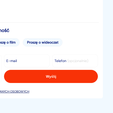
mość
szę o film
Proszę o wideoczat
E-mail
Telefon
(opcjonalnie)
DANYCH OSOBOWYCH