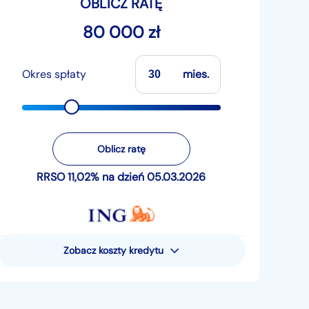
OBLICZ RATĘ
80 000 zł
Okres spłaty
mies.
Oblicz ratę
RRSO 11,02% na dzień 05.03.2026
Zobacz koszty kredytu
Rzeczywista Roczna Stopa
Oprocentowania (RRSO) wynosi 11,02%
Przykład reprezentatywny dla pożyczki
pieniężnej - uwzględniający następujące