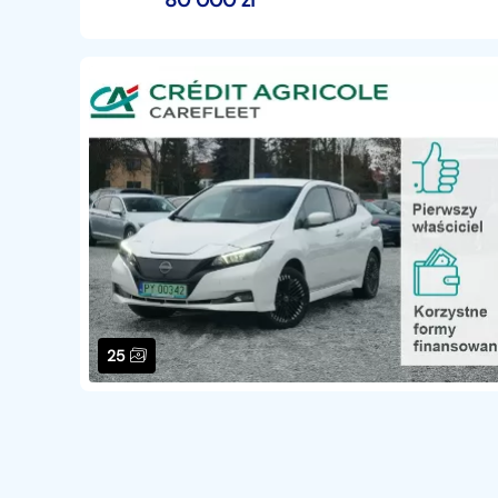
80 000
zł
25