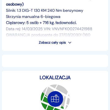
osobowy)
Silnik: 1.3 DIG-T 130 KM 240 Nm benzynowy
Skrzynia manualna 6-biegowa
Ciężarowy: 5 osób + 716 kg. ładowności.
Data rej: 14/03/2025 VIN: VNVNFK00274421988
GWARANCJA producenta do 27/03/2030! (160
tys.km.)
Zobacz cały opis
Wersja L2 Business Plus z bogatym wyposażeniem:
-klimatyzacja,
-podgrzewane przednie fotele,
-przednie reflektory Full LED,
LOKALIZACJA
-światła LED do jazdy dziennej,
-halogeny przeciwmgielne z przodu,
-aktywny tempomat,
-system monitorujący zmęczenie kierowcy,
-system rozpoznawania znaków drogowych,
-system utrzymania pasa ruchu,