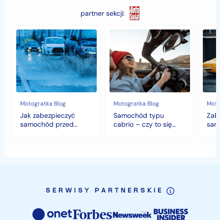
partner sekcji:
Jak
Samochód
Zab
zabezpieczyć
typu
sam
samochód
cabrio
czyli
przed
–
histo
jesiennymi
czy
wart
chłodami
to
fort
i
się
deszczem?
opłaca
w
Motogratka Blog
Motogratka Blog
Moto
polskim
Jak zabezpieczyć
Samochód typu
Zab
klimacie?
samochód przed
cabrio – czy to się
sam
jesiennymi chłodami i
opłaca w polskim
hist
deszczem?
klimacie?
SERWISY PARTNERSKIE