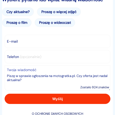
-mocowania ISOFIX,
-lakier metalik (szary),
Czy aktualne?
Proszę o więcej zdjęć
-5 drzwi, 5 miejsc.
Proszę o film
Proszę o wideoczat
Przebieg: 7980 km!
E-mail
Faktura VAT! Cena: 78699 + VAT!!
Niniejsza oferta ważna do czasu sprzedaży pojazdu.
Telefon
(opcjonalnie)
Celem ustalenia dostępności pojazdu i szczegółów
oferty prosimy o kontakt.
Twoja wiadomość
Zostało 924 znaków
O OCHRONIE DANYCH OSOBOWYCH