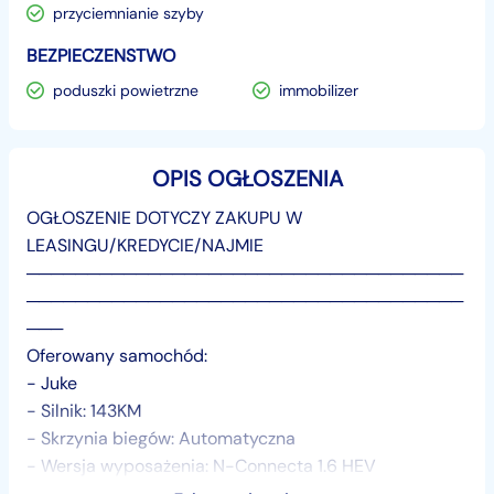
przyciemnianie szyby
BEZPIECZENSTWO
poduszki powietrzne
immobilizer
OPIS OGŁOSZENIA
OGŁOSZENIE DOTYCZY ZAKUPU W
LEASINGU/KREDYCIE/NAJMIE
────────────────────────────────────
────────────────────────────────────
───
Oferowany samochód:
- Juke
- Silnik: 143KM
- Skrzynia biegów: Automatyczna
- Wersja wyposażenia: N-Connecta 1.6 HEV
- Samochód zarejestrowany bez przebiegu