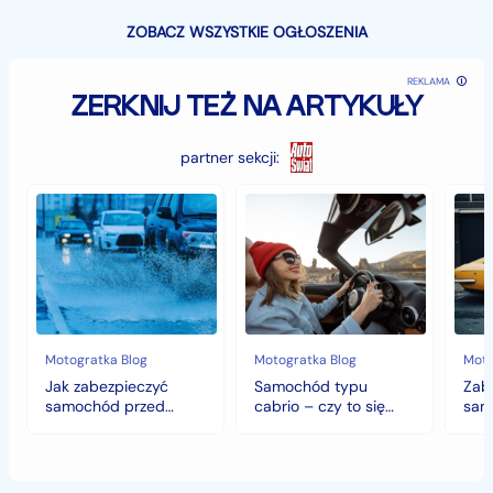
ZOBACZ WSZYSTKIE OGŁOSZENIA
REKLAMA
ZERKNIJ TEŻ NA ARTYKUŁY
partner sekcji:
Jak
Samochód
Zab
zabezpieczyć
typu
sam
samochód
cabrio
czyli
przed
–
histo
jesiennymi
czy
wart
chłodami
to
fort
i
się
deszczem?
opłaca
w
Motogratka Blog
Motogratka Blog
Moto
polskim
Jak zabezpieczyć
Samochód typu
Zab
klimacie?
samochód przed
cabrio – czy to się
sam
jesiennymi chłodami i
opłaca w polskim
hist
deszczem?
klimacie?