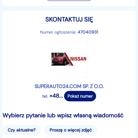
────────────────────────────────────
────────────────────────────────────
SKONTAKTUJ SIĘ
───
Dodatkowe wyposażenie (w cenie samochodu):
Numer ogłoszenia:
47040931
Lakier: Szary
PAKIET ZIMOWY:
✔ Podgrzewanie kierownicy
✔ Podgrzewana szyba przednia
✔ podgrzewane przednie fotele
✔ Fotel pasażera z manualną regulacją wysokości
SUPERAUTO24.COM SP. Z O.O.
DODATKOWO:
+48...
tel.
Pokaż numer
✔ Lakier metalik
────────────────────────────────────
────────────────────────────────────
Wybierz pytanie lub wpisz własną wiadomość
───
FORMA SPRZEDAŻY:
Czy aktualne?
Proszę o więcej zdjęć
✔️ Leasing