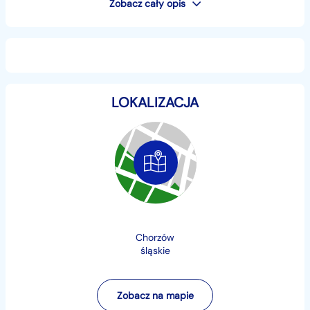
Zobacz cały opis
- Rocznik 2026
Odbiór u autoryzowanego dealera NISSAN
────────────────────────────────────
────────────────────────────────────
───
LOKALIZACJA
Zadzwoń do nas już teraz. Dział handlowy,
wyspecjalizowany w marce NISSAN
☎
+48...
Pokaż numer
Numer ogłoszenia: 365122
CENA KATALOGOWA: 145 800zł
Chorzów
śląskie
RABAT SUPERAUTO: 26 800 zł
CENA SUPERAUTO: 119 000 zł
Zobacz na mapie
✔ Możliwość zostawienia samochodu w rozliczeniu