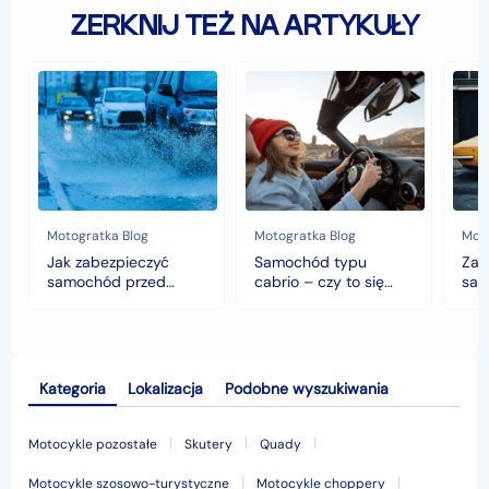
ZERKNIJ TEŻ NA ARTYKUŁY
Jak
Samochód
Zab
zabezpieczyć
typu
sam
samochód
cabrio
czyli
przed
–
hist
jesiennymi
czy
war
chłodami
to
fort
i
się
deszczem?
opłaca
w
Motogratka Blog
Motogratka Blog
Moto
polskim
Jak zabezpieczyć
Samochód typu
Zab
klimacie?
samochód przed
cabrio – czy to się
sam
jesiennymi chłodami i
opłaca w polskim
his
deszczem?
klimacie?
Kategoria
Lokalizacja
Podobne wyszukiwania
Motocykle pozostałe
Skutery
Quady
Motocykle szosowo-turystyczne
Motocykle choppery