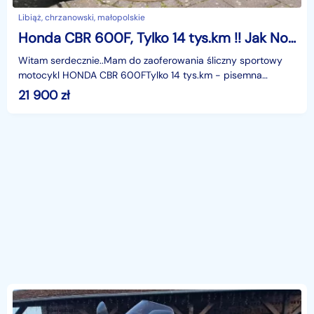
Libiąż, chrzanowski, małopolskie
Honda CBR 600F, Tylko 14 tys.km !! Jak Nowy !!
Witam serdecznie..Mam do zaoferowania śliczny sportowy
motocykl HONDA CBR 600FTylko 14 tys.km - pisemna
gwarancja przebiegu !Motocykl w bardzo dobrym i bardzo ł
21 900
zł