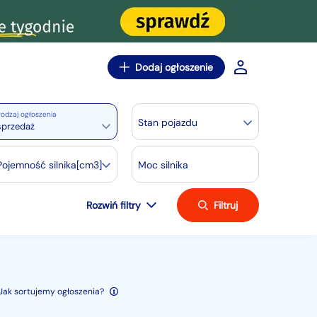
Dodaj ogłoszenie
odzaj ogłoszenia
Stan pojazdu
sprzedaż
Pojemność silnika[cm3]
Moc silnika
Rozwiń filtry
Filtruj
Jak sortujemy ogłoszenia?