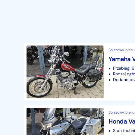
Bojszowy, bieru
Przebieg: 
Rodzaj ogło
Dodane prze
Bojszowy, bieru
Stan techn