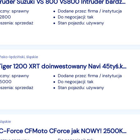
Suzuki Intruder Suzuki VS 800 VS800 Intruder bardzo dobry stan oryginał -raty-
iczny: sprawny
Dodane przez: firma / instytucja
42800
Do negocjacji: tak
szenia: sprzedaż
Stan pojazdu: używany
ńsko-lędziński, śląskie
Triumph Tiger 1200 XRT doinwestowany Navi 45tyś.km -raty-
iczny: sprawny
Dodane przez: firma / instytucja
 45000
Do negocjacji: tak
szenia: sprzedaż
Stan pojazdu: używany
śląskie
CF Moto C-Force CFMoto CForce jak NOWY! 2500KM!