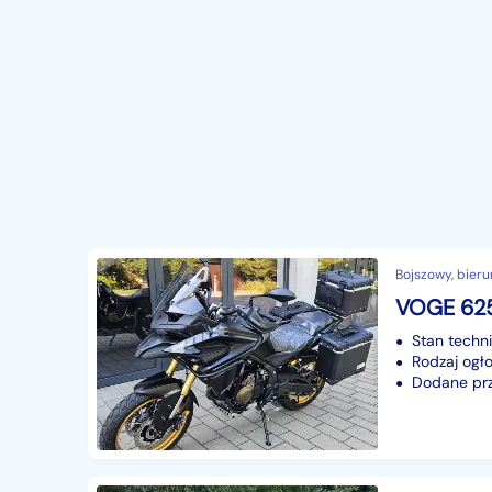
Bojszowy, bieru
Stan techn
Rodzaj ogło
Dodane prze