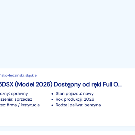
ńsko-lędziński, śląskie
VOGE 625DSX (Model 2026) Dostępny od ręki Full Opcja 3 Kufry Raty Transport
iczny: sprawny
Stan pojazdu: nowy
szenia: sprzedaż
Rok produkcji: 2026
z: firma / instytucja
Rodzaj paliwa: benzyna