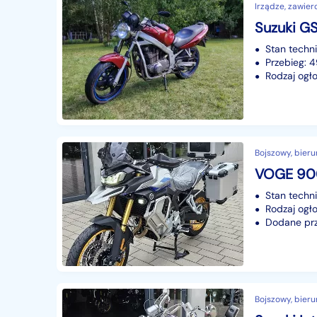
Irządze, zawierc
Suzuki G
Stan techn
Przebieg: 
Rodzaj ogło
Bojszowy, bieru
Stan techn
Rodzaj ogło
Dodane prze
Bojszowy, bieru