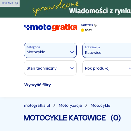
REKLAMA
PARTNER
Kategoria
Lokalizacja
Motocykle
Motoryzacja
Stan techniczny
Rok produkcji
Wszystkie w Motoryzacja
Wyczyść filtry
Osobowe
28364
Motocykle
888
Dostawcze
3541
motogratka.pl
Motoryzacja
Motocykle
Ciężarowe
740
MOTOCYKLE KATOWICE
(0)
Autobusy
166
Maszyny budowlane
824