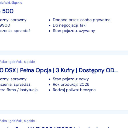
iański, śląskie
S 500
iczny: sprawny
Dodane przez: osoba prywatna
49900
Do negocjacji: tak
szenia: sprzedaż
Stan pojazdu: używany
ńsko-lędziński, śląskie
VOGE 900 DSX | Pełna Opcja | 3 Kufry | Dostępny OD RĘKI! -raty-
iczny: sprawny
Stan pojazdu: nowy
szenia: sprzedaż
Rok produkcji: 2026
z: firma / instytucja
Rodzaj paliwa: benzyna
ńsko-lędziński, śląskie