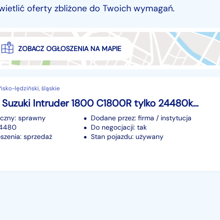
wietlić oferty zbliżone do Twoich wymagań.
ZOBACZ OGŁOSZENIA NA MAPIE
ńsko-lędziński, śląskie
Suzuki VL Suzuki Intruder 1800 C1800R tylko 24480km bdb stan -raty-
iczny: sprawny
Dodane przez: firma / instytucja
24480
Do negocjacji: tak
szenia: sprzedaż
Stan pojazdu: używany