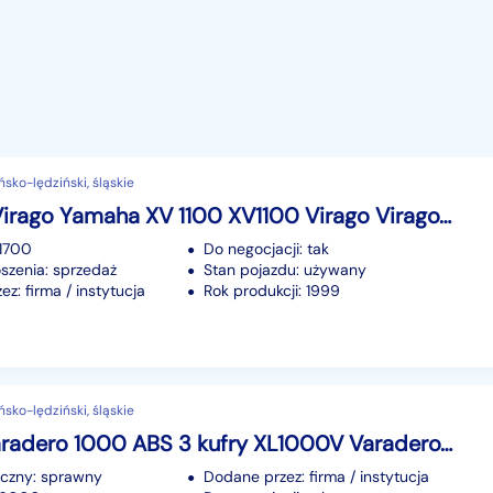
ńsko-lędziński, śląskie
Yamaha Virago Yamaha XV 1100 XV1100 Virago Virago1100
61700
Do negocjacji: tak
szenia: sprzedaż
Stan pojazdu: używany
z: firma / instytucja
Rok produkcji: 1999
ńsko-lędziński, śląskie
Honda Varadero 1000 ABS 3 kufry XL1000V Varadero1000 -raty-
iczny: sprawny
Dodane przez: firma / instytucja