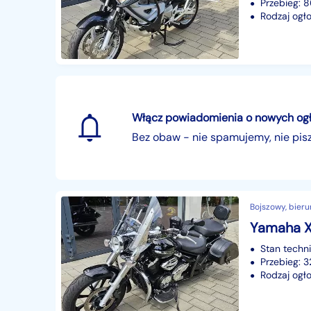
Przebieg:
Rodzaj ogło
Włącz powiadomienia o nowych ogłos
Bez obaw - nie spamujemy, nie pi
Bojszowy, bieru
Stan techn
Przebieg: 
Rodzaj ogło