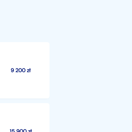
9 200
zł
15 900
zł