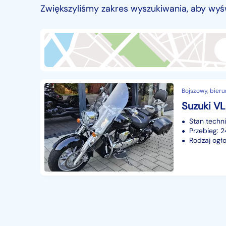
Zwiększyliśmy zakres wyszukiwania, aby wyś
Przyczepy i naczepy
427
Części samochodowe
14655
Części motocyklowe
1
Pojazdy specjalistyczne
171
Sprzęt wodny
60
Pozostałe
Bojszowy, bieru
1065
Stan techn
Przebieg: 
Rodzaj ogło