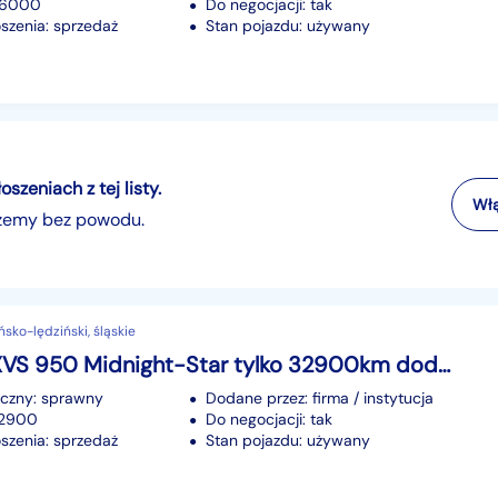
 86000
Do negocjacji: tak
szenia: sprzedaż
Stan pojazdu: używany
zeniach z tej listy.
Włą
szemy bez powodu.
ńsko-lędziński, śląskie
Yamaha XVS 950 Midnight-Star tylko 32900km dodatki bdb stan -raty-
iczny: sprawny
Dodane przez: firma / instytucja
32900
Do negocjacji: tak
szenia: sprzedaż
Stan pojazdu: używany