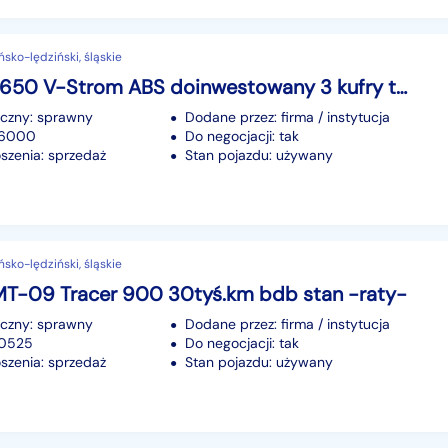
ńsko-lędziński, śląskie
Suzuki DL650 V-Strom ABS doinwestowany 3 kufry tylko 36tyś.km -raty-
iczny: sprawny
Dodane przez: firma / instytucja
36000
Do negocjacji: tak
szenia: sprzedaż
Stan pojazdu: używany
ńsko-lędziński, śląskie
T-09 Tracer 900 30tyś.km bdb stan -raty-
iczny: sprawny
Dodane przez: firma / instytucja
30525
Do negocjacji: tak
szenia: sprzedaż
Stan pojazdu: używany