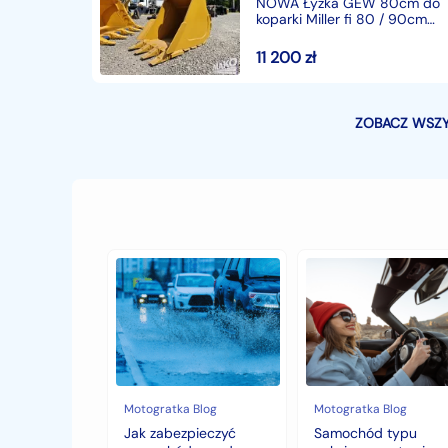
NOWA Łyżka GEW 80cm do
koparki Miller fi 80 / 90cm
po skarpownikach
11 200
zł
ZOBACZ WSZY
Jak
Samochód
zabezpieczyć
typu
samochód
cabrio
przed
–
jesiennymi
czy
chłodami
to
i
się
deszczem?
opłaca
w
Motogratka Blog
Motogratka Blog
polskim
Jak zabezpieczyć
Samochód typu
klimacie?