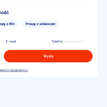
dlową i nie stanowi oferty w myśl art. 66, § 1.
mość
lub nieaktualność ogłoszenia.
szę o film
Proszę o wideoczat
E-mail
Telefon
(opcjonalnie)
DANYCH OSOBOWYCH