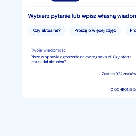
Niniejsze ogłoszenie jest wyłącznie informacją han
Kodeksu Cywilnego.
Wybierz pytanie lub wpisz własną wiado
Sprzedający nie odpowiada za ewentualne błędy 
Czy aktualne?
Proszę o więcej zdjęć
Pro
Twoja wiadomość
Zostało 924 znaków
O OCHRONIE 