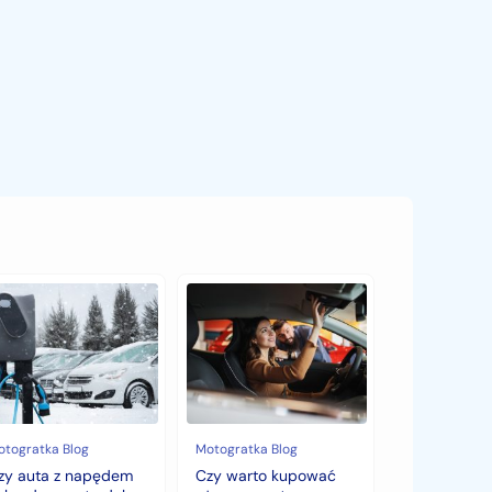
y
Czy
ta
warto
kupować
pędem
używane
brydowym
auto
jesienią?
bry
Sezonowe
bór
zmiany
cen,
otogratka Blog
Motogratka Blog
mę?
które
zy auta z napędem
Czy warto kupować
zaskoczą