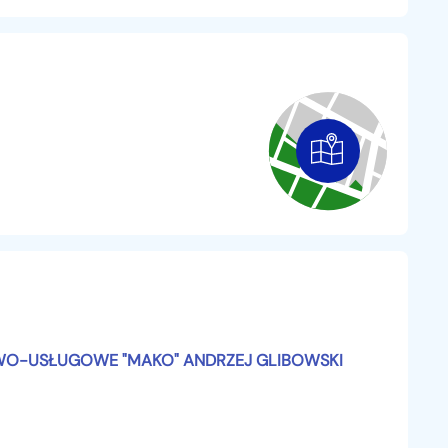
 maszyny!
O-USŁUGOWE "MAKO" ANDRZEJ GLIBOWSKI
komaszyny.pl