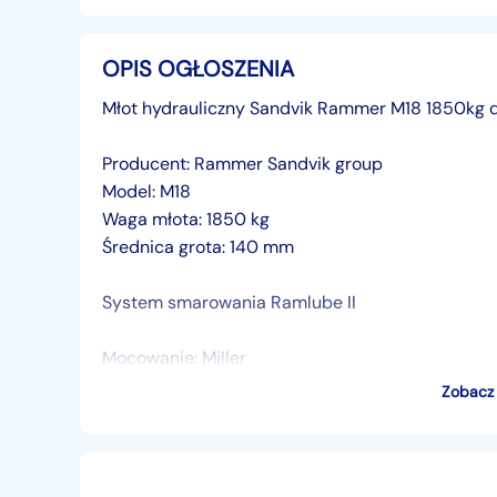
OPIS OGŁOSZENIA
Młot hydrauliczny Sandvik Rammer M18 1850kg d
Producent: Rammer Sandvik group
Model: M18
Waga młota: 1850 kg
Średnica grota: 140 mm
System smarowania Ramlube II
Mocowanie: Miller
Sworzeń fi: 80 mm
Zobacz 
Szerokość mocowania: 310 mm
Sworznie w osi: 470 mm
Wideo: https://youtu.be/Y_L5qqGVuYQ