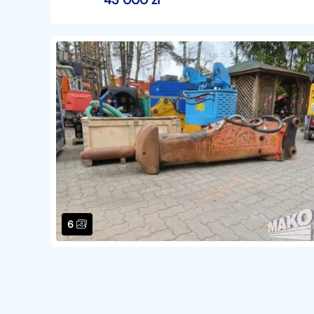
43 000
zł
6