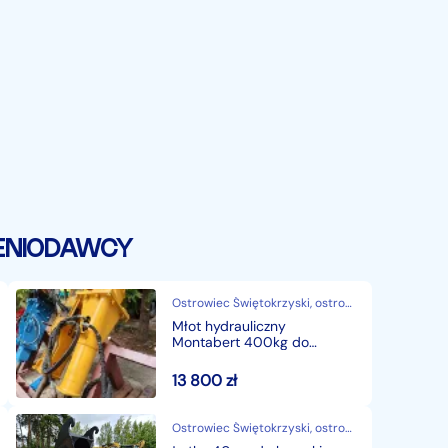
ENIODAWCY
Ostrowiec Świętokrzyski, ostrowiecki, świętokrzyskie
Młot hydrauliczny
Montabert 400kg do
koparki / Mocowanie Morin
M3
13 800
zł
Ostrowiec Świętokrzyski, ostrowiecki, świętokrzyskie