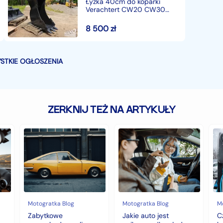
Łyżka 40cm do koparki
Verachtert CW20 CW30
CW40
8 500
zł
STKIE OGŁOSZENIA
ZERKNIJ TEŻ NA ARTYKUŁY
Zabytkowe
Jakie
Cz
samochody,
auto
au
czyli
jest
z
historia
najlepsze
na
warta
dla
hy
fortunę
młodego
to
kierowcy?
do
top
wy
5
na
Motogratka Blog
Motogratka Blog
M
modeli
zi
Zabytkowe
Jakie auto jest
C
na