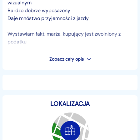
wizualnym
Bardzo dobrze wyposażony
Daje mnóstwo przyjemności z jazdy
Wystawiam fakt. marża, kupujący jest zwolniony z
podatku
Polecam !
Zobacz cały opis
Każde nasze auto można kupić z opcją finansowania
(kredyt,leasing)
OFERUJEMY
RATY ZE STAŁYM OPROCENTOWANIEM ! ! !
LOKALIZACJA
Tel. :
- kredyt
+48...
Pokaż numer
- komis