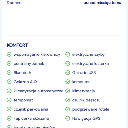
Dodane
ponad miesiąc temu
KOMFORT
wspomaganie kierownicy
elektryczne szyby
centralny zamek
elektryczne lusterka
Bluetooth
Gniazdo USB
Gniazdo AUX
komputer
klimatyzacja automatyczna
klimatyzacja
tempomat
czujnik deszczu
czujnik parkowania
podgrzewane fotele
Tapicerka skórzana
Nawigacja GPS
łopatki zmiany biegów