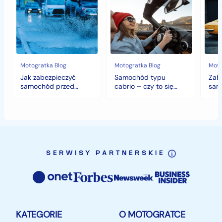
zabezpieczyć
typu
sam
samochód
cabrio
czyli
przed
–
histo
jesiennymi
czy
wart
chłodami
to
fort
i
się
deszczem?
opłaca
w
Motogratka Blog
Motogratka Blog
Moto
polskim
Jak zabezpieczyć
Samochód typu
Zab
klimacie?
samochód przed
cabrio – czy to się
sam
jesiennymi chłodami i
opłaca w polskim
hist
deszczem?
klimacie?
SERWISY PARTNERSKIE
KATEGORIE
O MOTOGRATCE