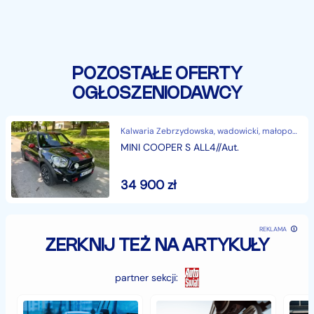
POZOSTAŁE OFERTY
OGŁOSZENIODAWCY
Kalwaria Zebrzydowska, wadowicki, małopolskie
MINI COOPER S ALL4//Aut.
34 900
zł
REKLAMA
ZERKNIJ TEŻ NA ARTYKUŁY
partner sekcji:
Jak
Samochód
Zab