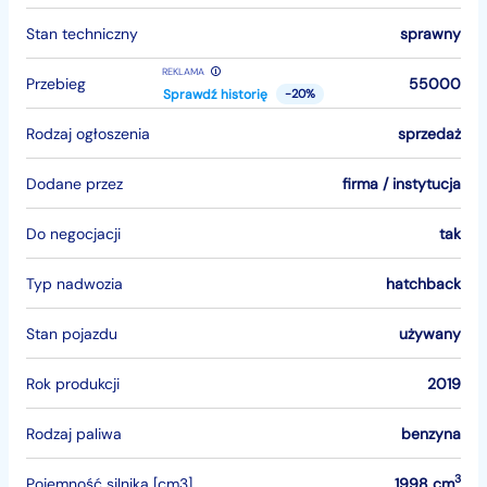
Stan techniczny
sprawny
REKLAMA
Przebieg
55000
Sprawdź historię
-20%
Rodzaj ogłoszenia
sprzedaż
Dodane przez
firma / instytucja
Do negocjacji
tak
Typ nadwozia
hatchback
Stan pojazdu
używany
Rok produkcji
2019
Rodzaj paliwa
benzyna
3
Pojemność silnika [cm3]
1998 cm