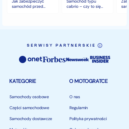
Jak zabezpieczyć
Samochód typu
Zab
klimacie?
samochód przed
cabrio – czy to się
sam
jesiennymi chłodami i
opłaca w polskim
hist
deszczem?
klimacie?
SERWISY PARTNERSKIE
KATEGORIE
O MOTOGRATCE
Samochody osobowe
O nas
Części samochodowe
Regulamin
Samochody dostawcze
Polityka prywatności