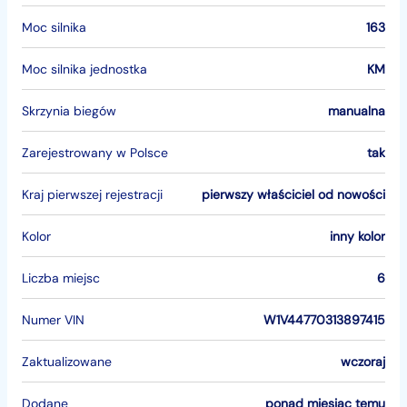
Moc silnika
163
Moc silnika jednostka
KM
Skrzynia biegów
manualna
Zarejestrowany w Polsce
tak
Kraj pierwszej rejestracji
pierwszy właściciel od nowości
Kolor
inny kolor
Liczba miejsc
6
Numer VIN
W1V44770313897415
Zaktualizowane
wczoraj
Dodane
ponad miesiąc temu