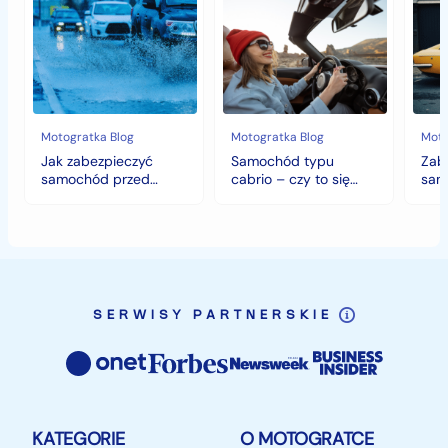
zabezpieczyć
typu
sam
samochód
cabrio
czyli
przed
–
histo
jesiennymi
czy
wart
chłodami
to
fort
i
się
deszczem?
opłaca
w
Motogratka Blog
Motogratka Blog
Moto
polskim
Jak zabezpieczyć
Samochód typu
Zab
klimacie?
samochód przed
cabrio – czy to się
sam
jesiennymi chłodami i
opłaca w polskim
hist
deszczem?
klimacie?
SERWISY PARTNERSKIE
KATEGORIE
O MOTOGRATCE