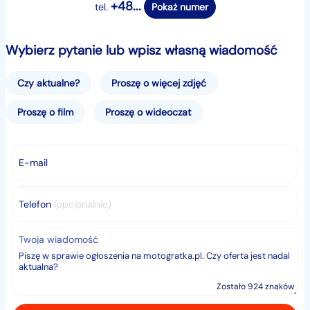
+48...
tel.
Pokaż numer
ID: 2409555
Wybierz pytanie lub wpisz własną wiadomość
Posiadamy w swojej ofercie ponad 200 pojazdów
Czy aktualne?
Proszę o więcej zdjęć
dostawczych w najlepszych cenach.
Proszę o film
Proszę o wideoczat
Pojazdy przez nas prezentowane pochodzą z
krajowego rynku od zaufanych dostawców.
E-mail
Istnieje możliwość sfinansowania pojazdu w formie
leasingu lub kredytu.
Telefon
(opcjonalnie)
Jesteśmy zaufanym dostawcą dla wszystkich firm
leasingowych i instytucji finansowych.
Twoja wiadomość
Na wszystkie pojazdy wystawiona będzie faktura VAT
23%.
Zostało 924 znaków
Posiadamy ponad 25 lat doświadczenia na rynku