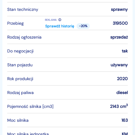
Stan techniczny
sprawny
REKLAMA
Przebieg
319500
Sprawdź historię
-20%
Rodzaj ogłoszenia
sprzedaż
Do negocjacji
tak
Stan pojazdu
używany
Rok produkcji
2020
Rodzaj paliwa
diesel
3
Pojemność silnika [cm3]
2143 cm
Moc silnika
163
Moc silnika jednostka
KM