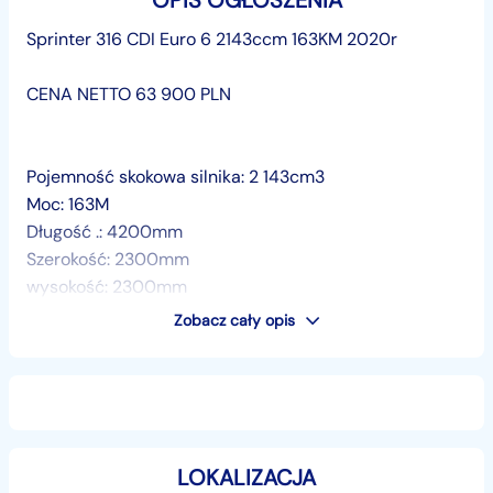
OPIS OGŁOSZENIA
Sprinter 316 CDI Euro 6 2143ccm 163KM 2020r
CENA NETTO 63 900 PLN
Pojemność skokowa silnika: 2 143cm3
Moc: 163M
Długość .: 4200mm
Szerokość: 2300mm
wysokość: 2300mm
Winda udźwig: 750kg
Zobacz cały opis
Ładowność: 822kg
Wyposażenie:
LOKALIZACJA
- ABS