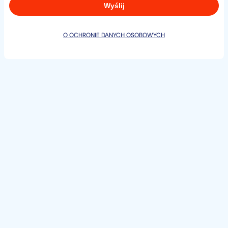
motoryzacyjnym.
Istnieje możliwość zostawienia pojazdu w rozliczeniu
na atrakcyjnych warunkach.
O OCHRONIE DANYCH OSOBOWYCH
Zainteresowanych zakupem zapraszamy do kontaktu z
naszym Działem Handlowym:
Marcin
+48...
Pokaż numer
Jarek
+48...
Pokaż numer
Michał
+48...
Pokaż numer