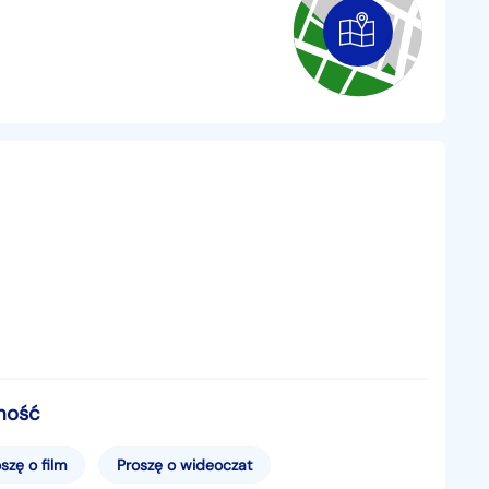
koniecznie tylko z Niemiec lecz z calej UE) LUB
ejestracyjnych niemieckich Briefow
woim imieniu cala procedure w celu wyrobienia
 w niemieckich urzedach
zyskaniem specyfikacji technicznej
mość
 rejestracje samochodu na terytorium Polski
szę o film
Proszę o wideoczat