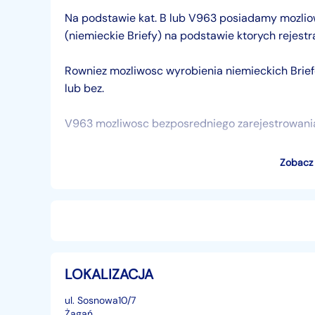
Na podstawie kat. B lub V963 posiadamy mozli
(niemieckie Briefy) na podstawie ktorych rejestr
Rowniez mozliwosc wyrobienia niemieckich Bri
lub bez.
V963 mozliwosc bezposredniego zarejestrowani
Na podstawie niemieckich Briefów rejestracja w
Zobacz 
pochodzeniu samochodu z UK z prawa kierownica.
ubezpieczenie OC nie podwyzszone ze wzgledu ze
(ta sama sytuacja z dokumentem z Francji - Fiche
z USA z dokumentem Certyficate of Destruction l
LOKALIZACJA
Chcesz wiedziec wiecej patrz nasze uslugi ponize
ul. Sosnowa10/7
Żagań,