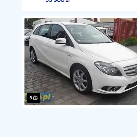
55 900
zł
8