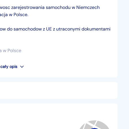
owosc zarejestrowania samochodu w Niemczech
acja w Polsce.
efow do samochodow z UE z utraconymi dokumentami
a w Polsce
 PL oraz brak wpisu w dowodzie rejestracyjnym o
cały opis
 Korzysc latwosc w dalszej odsprzedazy oraz niskie
 Anglik).
 d'identification du vehicule,
ub inne na niemiecki Brief)
j: