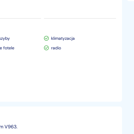
szyby
klimatyzacja
 fotele
radio
em V963.