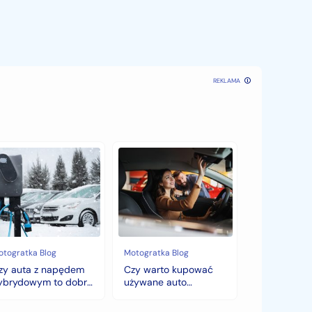
REKLAMA
y
Czy
ta
warto
kupować
pędem
używane
brydowym
auto
jesienią?
bry
Sezonowe
bór
zmiany
cen,
otogratka Blog
Motogratka Blog
mę?
które
zy auta z napędem
Czy warto kupować
zaskoczą
ybrydowym to dobry
używane auto
każdego
ybór na zimę?
jesienią? Sezonowe
kupującego.
zmiany cen, które