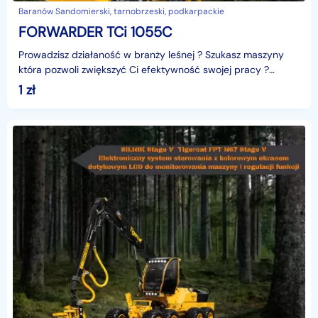
Baranów Sandomierski, tarnobrzeski, podkarpackie
FORWARDER TCi 1055C
Prowadzisz działaność w branży leśnej ? Szukasz maszyny
która pozwoli zwiększyć Ci efektywność swojej pracy ?
FORWARDER TCI 1055C firmy Tigercat to maszyna dla
1
zł