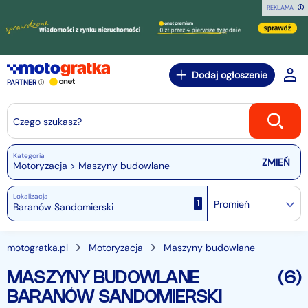
REKLAMA
Dodaj ogłoszenie
PARTNER
Czego szukasz?
Kategoria
Motoryzacja > Maszyny budowlane
Lokalizacja
1
Promień
motogratka.pl
Motoryzacja
Maszyny budowlane
MASZYNY BUDOWLANE
(6)
BARANÓW SANDOMIERSKI