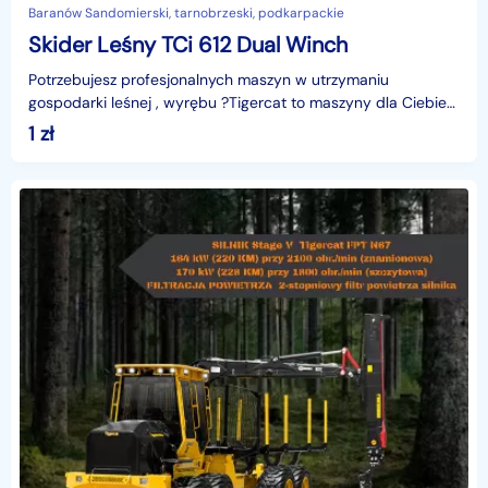
Baranów Sandomierski, tarnobrzeski, podkarpackie
Skider Leśny TCi 612 Dual Winch
Potrzebujesz profesjonalnych maszyn w utrzymaniu
gospodarki leśnej , wyrębu ?Tigercat to maszyny dla Ciebie
!Oferujmy Skider leśny TCI 612 DUAL WINCH.Opis techn
1
zł