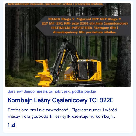
Baranów Sandomierski, tarnobrzeski, podkarpackie
Kombajn Leśny Gąsienicowy TCi 822E
Profesjonalizm i nie zawodność , Tigercat numer 1 wśród
maszyn dla gospodarki leśnej !Prezentujemy Kombajn
Ścinkowi / Gąsienicowy 822E.Opis techniczny :Wymiary
1
zł