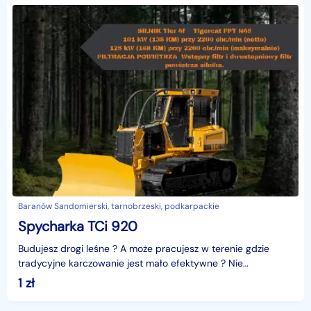
Baranów Sandomierski, tarnobrzeski, podkarpackie
Spycharka TCi 920
Budujesz drogi leśne ? A może pracujesz w terenie gdzie
tradycyjne karczowanie jest mało efektywne ? Nie
zastanawiaj się co zrobić wybierz SPYCHARKĘ TCI 920.Opi
1
zł