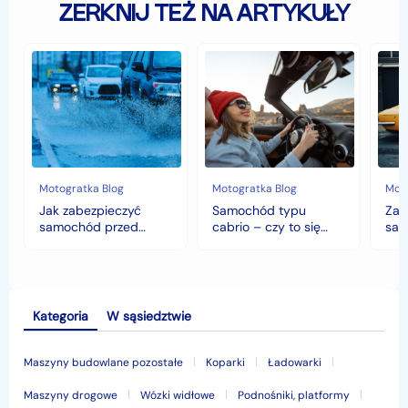
ZERKNIJ TEŻ NA ARTYKUŁY
Jak
Samochód
Zab
zabezpieczyć
typu
sam
samochód
cabrio
czyli
przed
–
hist
jesiennymi
czy
war
chłodami
to
fort
i
się
deszczem?
opłaca
w
Motogratka Blog
Motogratka Blog
Moto
polskim
Jak zabezpieczyć
Samochód typu
Zab
klimacie?
samochód przed
cabrio – czy to się
sam
jesiennymi chłodami i
opłaca w polskim
his
deszczem?
klimacie?
Kategoria
W sąsiedztwie
Maszyny budowlane pozostałe
Koparki
Ładowarki
Maszyny drogowe
Wózki widłowe
Podnośniki, platformy