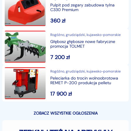
Pulpit pod zegary zabudowa tylna
C330 Premium
360
zł
Rogóźno, grudziądzki, kujawsko-pomorskie
Głębosz głębosze nowe fabryczne
promocja TOLMET
7 200
zł
Rogóźno, grudziądzki, kujawsko-pomorskie
Peleciarka do trocin wolnoobrotowa
REMET P-200 produkcja pelletu
17 900
zł
ZOBACZ WSZYSTKIE OGŁOSZENIA