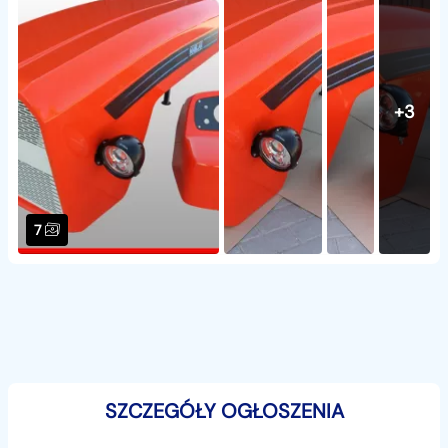
+3
7
SZCZEGÓŁY OGŁOSZENIA