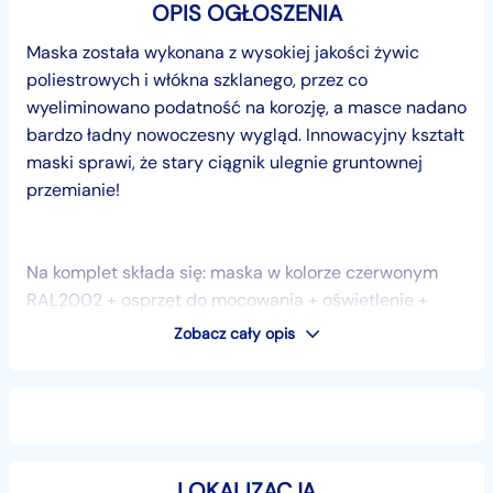
OPIS OGŁOSZENIA
Maska została wykonana z wysokiej jakości żywic
poliestrowych i włókna szklanego, przez co
wyeliminowano podatność na korozję, a masce nadano
bardzo ładny nowoczesny wygląd. Innowacyjny kształt
maski sprawi, że stary ciągnik ulegnie gruntownej
przemianie!
Na komplet składa się: maska w kolorze czerwonym
RAL2002 + osprzęt do mocowania + oświetlenie +
pulpit
Zobacz cały opis
Wymiary maski:
Długość - 1470 mm
Szerokość - 540 mm
Wysokość - 700 mm
LOKALIZACJA
Wersja 3P + 150 zł