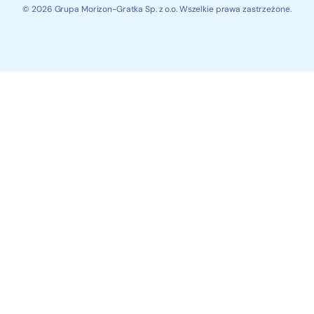
© 2026 Grupa Morizon-Gratka Sp. z o.o. Wszelkie prawa zastrzeżone.