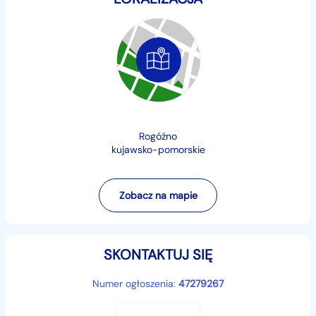
Zmiana koloru + 100 zł
DOSTAWA NASZYM TRANSPORTEM 250 ZŁ
Rogóźno
kujawsko-pomorskie
Zobacz na mapie
SKONTAKTUJ SIĘ
Numer ogłoszenia:
47279267