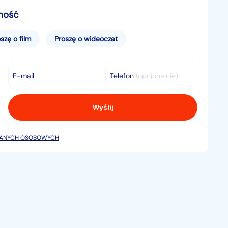
mość
szę o film
Proszę o wideoczat
E-mail
Telefon
(opcjonalnie)
DANYCH OSOBOWYCH