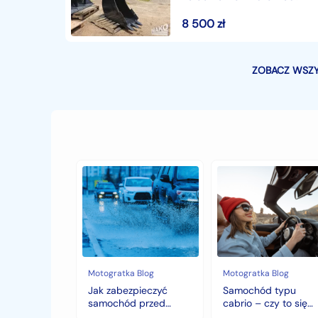
CW40
8 500
zł
ZOBACZ WSZY
Jak
Samochód
zabezpieczyć
typu
samochód
cabrio
przed
–
jesiennymi
czy
chłodami
to
i
się
deszczem?
opłaca
w
Motogratka Blog
Motogratka Blog
polskim
Jak zabezpieczyć
Samochód typu
klimacie?
samochód przed
cabrio – czy to się
jesiennymi chłodami i
opłaca w polskim