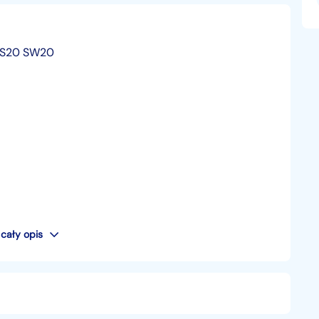
 MS20 SW20
cały opis
 maszyny!