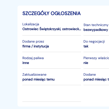
SZCZEGÓŁY OGŁOSZENIA
Lokalizacja
Stan techniczny
Ostrowiec Świętokrzyski
,
ostrowiecki
,
świętokrzyskie
bezwypadkowy
Dodane przez
Do negocjacji
firma / instytucja
tak
Rodzaj paliwa
Pierwszy wlaścic
inne
nie
Zaktualizowane
Dodane
ponad miesiąc temu
ponad miesiąc 