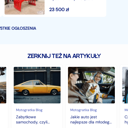
S170 1180kg
23 500
zł
STKIE OGŁOSZENIA
ZERKNIJ TEŻ NA ARTYKUŁY
Zabytkowe
Jakie
Cz
samochody,
auto
au
czyli
jest
z
historia
najlepsze
na
warta
dla
hy
fortunę
młodego
to
kierowcy?
do
top
wy
5
na
Motogratka Blog
Motogratka Blog
M
modeli
zi
Zabytkowe
Jakie auto jest
C
na
samochody, czyli
najlepsze dla młodego
h
pierwszy
historia warta fortunę
kierowcy? top 5
w