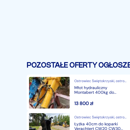
POZOSTAŁE OFERTY OGŁOSZ
Ostrowiec Świętokrzyski, ostrowiecki, świętokrzyskie
Młot hydrauliczny
Montabert 400kg do
koparki / Mocowanie Morin
M3
13 800
zł
Ostrowiec Świętokrzyski, ostrowiecki, świętokrzyskie
Łyżka 40cm do koparki
Verachtert CW20 CW30