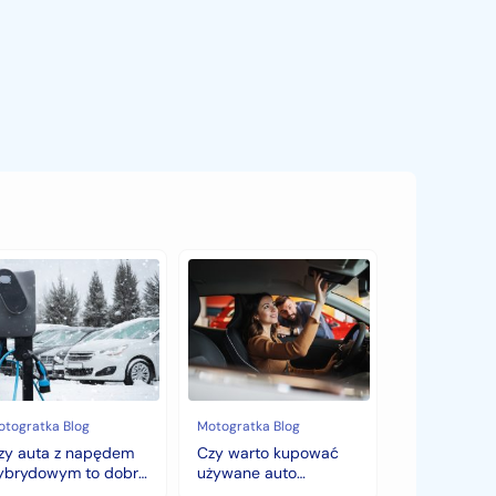
y
Czy
ta
warto
kupować
pędem
używane
brydowym
auto
jesienią?
bry
Sezonowe
bór
zmiany
cen,
otogratka Blog
Motogratka Blog
mę?
które
zy auta z napędem
Czy warto kupować
zaskoczą
ybrydowym to dobry
używane auto
każdego
ybór na zimę?
jesienią? Sezonowe