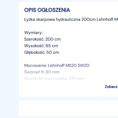
OPIS OGŁOSZENIA
Łyżka skarpowa hydrauliczna 200cm Lehnhoff
Wymiary:
Szerokość: 200 cm
Wysokość: 65 cm
Głębokość: 50 cm
Mocowanie: Lehnhoff MS20 SW20
Sworzeń fi: 80 mm
Szerokość mocowania: 410 mm
Zobacz 
Możemy wykonać dowolne mocowanie do Twojej
Cena: 13 000 zł
Sprzedaż w kraju + VAT od faktury