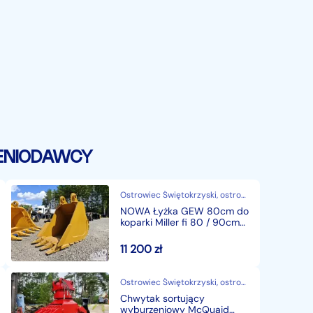
ENIODAWCY
Ostrowiec Świętokrzyski, ostrowiecki, świętokrzyskie
NOWA Łyżka GEW 80cm do
koparki Miller fi 80 / 90cm
po skarpownikach
11 200
zł
Ostrowiec Świętokrzyski, ostrowiecki, świętokrzyskie
Chwytak sortujący
wyburzeniowy McQuaid