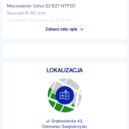
Mocowanie: Volvo S2 B27 NTP20
Sworzeń fi: 80 mm
Szerokość mocowania: 509 mm
Zobacz cały opis
Cena: 18 500 zł
Sprzedaż w kraju + VAT od faktury
Możliwość transportu
LOKALIZACJA
PPHU MAKO
ul. Grabowiecka 43
27-400 Ostrowiec Św.
tel.
+48...
Pokaż numer
kom. Andrzej
+48...
Pokaż numer
ul. Grabowiecka 43,
Ostrowiec Świętokrzyski,