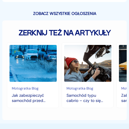
ZOBACZ WSZYSTKIE OGŁOSZENIA
ZERKNIJ TEŻ NA ARTYKUŁY
Jak
Samochód
Zab
zabezpieczyć
typu
sam
samochód
cabrio
czyli
przed
–
histo
jesiennymi
czy
wart
chłodami
to
fort
i
się
deszczem?
opłaca
w
Motogratka Blog
Motogratka Blog
Moto
polskim
Jak zabezpieczyć
Samochód typu
Zab
klimacie?
samochód przed
cabrio – czy to się
sam
jesiennymi chłodami i
opłaca w polskim
hist
deszczem?
klimacie?