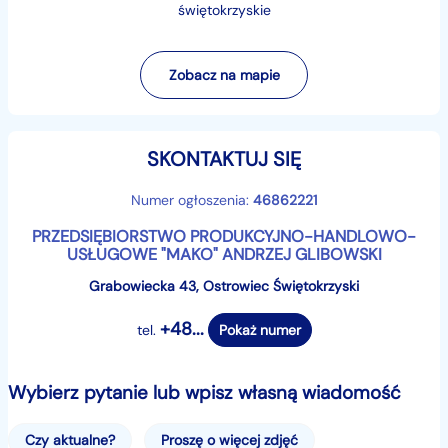
kom. Marcin
świętokrzyskie
+48...
Pokaż numer
Zobacz na mapie
Naszą całą ofertę znajdziesz na stronie
www.makomaszyny.pl
SKONTAKTUJ SIĘ
Niniejsze ogłoszenie jest wyłącznie informacją
handlową i nie stanowi oferty w myśl art. 66, § 1.
Numer ogłoszenia:
46862221
Kodeksu Cywilnego.
PRZEDSIĘBIORSTWO PRODUKCYJNO-HANDLOWO-
Sprzedający nie odpowiada za ewentualne błędy lub
USŁUGOWE "MAKO" ANDRZEJ GLIBOWSKI
nieaktualność ogłoszenia.
Grabowiecka 43, Ostrowiec Świętokrzyski
+48...
tel.
Pokaż numer
Wybierz pytanie lub wpisz własną wiadomość
Czy aktualne?
Proszę o więcej zdjęć