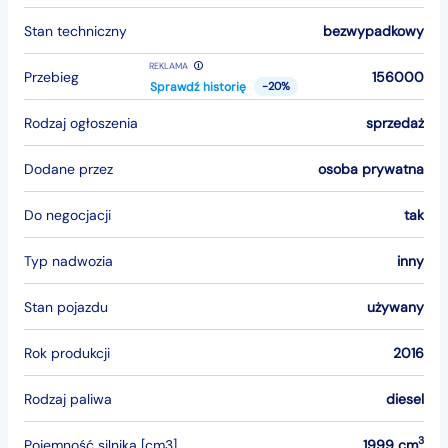
Stan techniczny
bezwypadkowy
REKLAMA
Przebieg
156000
Sprawdź historię
-20%
Rodzaj ogłoszenia
sprzedaż
Dodane przez
osoba prywatna
Do negocjacji
tak
Typ nadwozia
inny
Stan pojazdu
używany
Rok produkcji
2016
Rodzaj paliwa
diesel
3
Pojemność silnika [cm3]
1999 cm