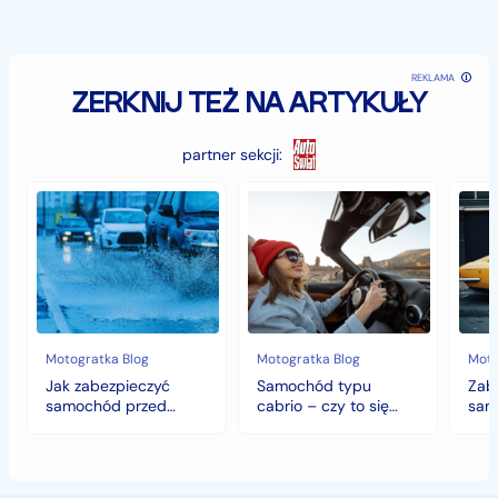
REKLAMA
ZERKNIJ TEŻ NA ARTYKUŁY
partner sekcji:
Jak
Samochód
Zab
zabezpieczyć
typu
sam
samochód
cabrio
czyli
przed
–
histo
jesiennymi
czy
wart
chłodami
to
fort
i
się
deszczem?
opłaca
w
Motogratka Blog
Motogratka Blog
Moto
polskim
Jak zabezpieczyć
Samochód typu
Zab
klimacie?
samochód przed
cabrio – czy to się
sam
jesiennymi chłodami i
opłaca w polskim
hist
deszczem?
klimacie?