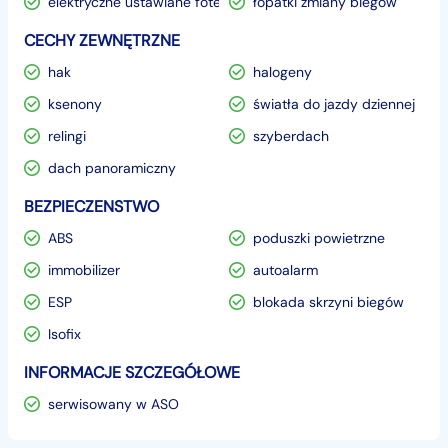
elektryczne ustawiane fotele
łopatki zmiany biegów
CECHY ZEWNĘTRZNE
hak
halogeny
ksenony
światła do jazdy dziennej
relingi
szyberdach
dach panoramiczny
BEZPIECZENSTWO
ABS
poduszki powietrzne
immobilizer
autoalarm
ESP
blokada skrzyni biegów
Isofix
INFORMACJE SZCZEGÓŁOWE
serwisowany w ASO