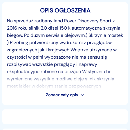
OPIS OGŁOSZENIA
Na sprzedaż zadbany land Rover Discovery Sport z
2016 roku silnik 2.0 disel 150 k automatyczna skrzynia
biegów. Po dużym serwisie olejowym.( Skrzynia mostek
) Przebieg potwierdzony wydrukami z przeglądów
zagranicznych jak i krajowych Wnętrze utrzymane w
czystości w pełni wyposażone nie ma sensu się
rozpisywać wszystkie przeglądy i naprawy
eksploatacyjne robione na bieżąco W styczniu br
wymienione wszystkie możliwe oleje silnik skrzynia
most lakier w dobrym stanie bez poważnych
uszkodzeń Techniczne i wizualnie pojazd jest bardzo
Zobacz cały opis
dobrze utrzymany adekwatne do wieku Do auta jest
komplet kluczyków 2 szt Jeden właściciel w kraju
Proszę zadzwonić pod numer telefonu
+48...
Pokaż numer