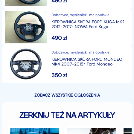
490
zł
Dobczyce, myślenicki, małopolskie
KIEROWNICA SKÓRA FORD KUGA MK2
2012-2017r. NOWA Ford Kuga
490
zł
Dobczyce, myślenicki, małopolskie
KIEROWNICA SKÓRA FORD MONDEO
MK4 2007-2015r. Ford Mondeo
350
zł
ZOBACZ WSZYSTKIE OGŁOSZENIA
ZERKNIJ TEŻ NA ARTYKUŁY
Jak
Samochód
Zab