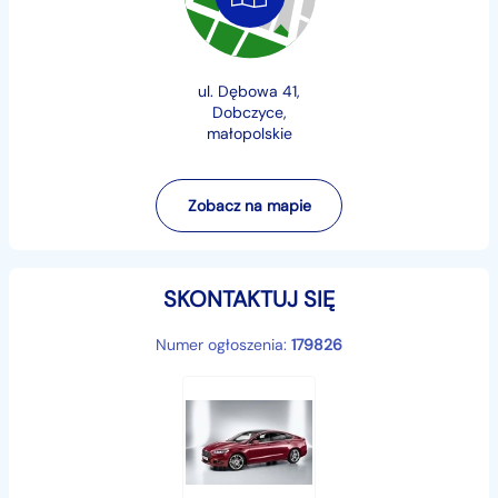
Polecam !
Cena brutto. Możliwa F.V.
ul. Dębowa 41,
Dobczyce,
Specjalizacja Ford.
małopolskie
Dobór części, z numeru nadwozia, (vin).
W ofercie sprzedaży, części oryginalne - nowe, oraz
używane.
Zobacz na mapie
Więcej informacji. Proszę o kontakt.
SKONTAKTUJ SIĘ
Numer ogłoszenia:
179826