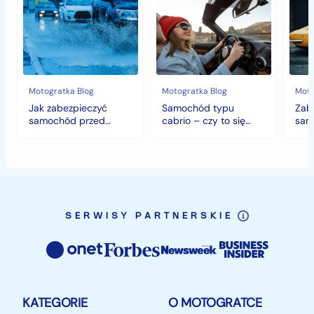
zabezpieczyć
typu
sam
samochód
cabrio
czyli
przed
–
histo
jesiennymi
czy
wart
chłodami
to
fort
i
się
deszczem?
opłaca
w
Motogratka Blog
Motogratka Blog
Moto
polskim
Jak zabezpieczyć
Samochód typu
Zab
klimacie?
samochód przed
cabrio – czy to się
sam
jesiennymi chłodami i
opłaca w polskim
hist
deszczem?
klimacie?
SERWISY PARTNERSKIE
KATEGORIE
O MOTOGRATCE