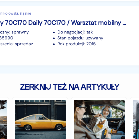
mikołowski, śląskie
Iveco Daily 70C170 Daily 70C170 / Warsztat mobilny / Webasto / Przetwornica 230v / EURO
iczny: sprawny
Do negocjacji: tak
285990
Stan pojazdu: używany
szenia: sprzedaż
Rok produkcji: 2015
ZERKNIJ TEŻ NA ARTYKUŁY
Zabytkowe
Jakie
Cz
samochody,
auto
au
czyli
jest
z
historia
najlepsze
na
warta
dla
hy
fortunę
młodego
to
kierowcy?
do