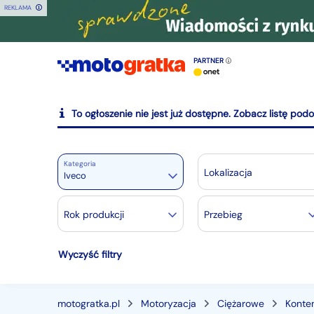
REKLAMA
PARTNER
To ogłoszenie nie jest już dostępne. Zobacz listę pod
Kategoria
Lokalizacja
Iveco
Motoryzacja
Rok produkcji
Przebieg
Wszystkie w Motoryzacja
Wyczyść filtry
Osobowe
28240
Motocykle
887
Dostawcze
3542
motogratka.pl
Motoryzacja
Ciężarowe
Konte