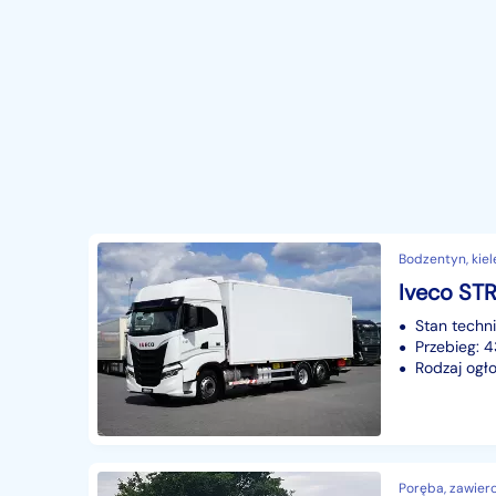
Bodzentyn, kiel
Stan techn
Przebieg:
Rodzaj ogło
Poręba, zawierci