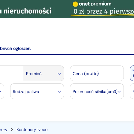
obnych ogłoszeń.
R
Promień
Cena (brutto)
Rodzaj paliwa
Pojemność silnika[cm3]
nery
Kontenery Iveco