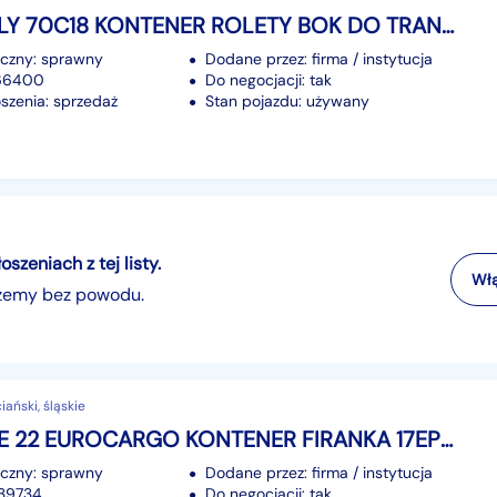
Iveco DAILY 70C18 KONTENER ROLETY BOK DO TRANSPORTU WODY 3,66x2,21x1,86 KLIMA 7T
iczny: sprawny
Dodane przez: firma / instytucja
166400
Do negocjacji: tak
szenia: sprzedaż
Stan pojazdu: używany
zeniach z tej listy.
Włą
szemy bez powodu.
ański, śląskie
Iveco 120E 22 EUROCARGO KONTENER FIRANKA 17EP 7,02x2,49x2,65 MANUAL DMC 11990KG
iczny: sprawny
Dodane przez: firma / instytucja
239734
Do negocjacji: tak