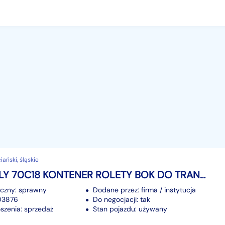
ański, śląskie
Iveco DAILY 70C18 KONTENER ROLETY BOK DO TRANSPORTU WODY 3,66x2,21x1,86 KLIMA
iczny: sprawny
Dodane przez: firma / instytucja
103876
Do negocjacji: tak
szenia: sprzedaż
Stan pojazdu: używany