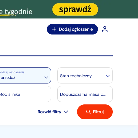
Dodaj ogłoszenie
odzaj ogłoszenia
Stan techniczny
sprzedaż
Moc silnika
Dopuszczalna masa całkowita[kg]
Rozwiń filtry
Filtruj