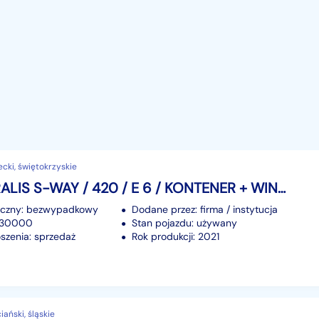
ecki, świętokrzyskie
Iveco STRALIS S-WAY / 420 / E 6 / KONTENER + WINDA / 20 PALET / RETARDER OŚ SKRĘT
iczny: bezwypadkowy
Dodane przez: firma / instytucja
 430000
Stan pojazdu: używany
szenia: sprzedaż
Rok produkcji: 2021
ański, śląskie