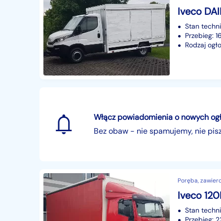
Stan techn
Przebieg: 
Rodzaj ogło
Włącz powiadomienia o nowych ogłos
Bez obaw - nie spamujemy, nie pi
Poręba, zawierci
Stan techn
Przebieg: 