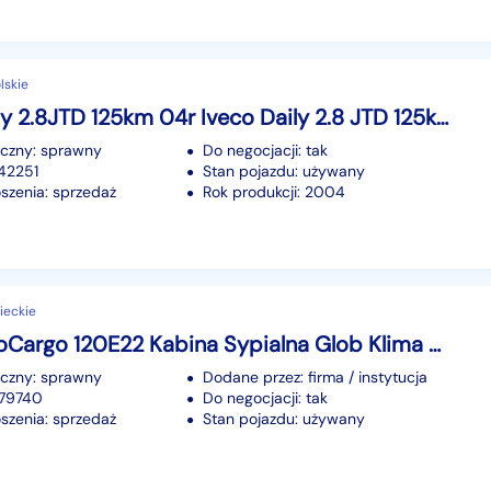
lskie
Iveco Daily 2.8JTD 125km 04r Iveco Daily 2.8 JTD 125km 04r
iczny: sprawny
Do negocjacji: tak
342251
Stan pojazdu: używany
szenia: sprzedaż
Rok produkcji: 2004
ieckie
Iveco EuroCargo 120E22 Kabina Sypialna Glob Klima Webasto Kontener Izotermiczny Zarejestrowany Winda
iczny: sprawny
Dodane przez: firma / instytucja
979740
Do negocjacji: tak
szenia: sprzedaż
Stan pojazdu: używany