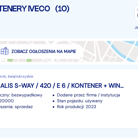
ENERY IVECO
(10)
J
ZOBACZ OGŁOSZENIA NA MAPIE
ecki, świętokrzyskie
Iveco STRALIS S-WAY / 420 / E 6 / KONTENER + WINDA / 22 PALETY / RETARDER / OŚ SK
iczny: bezwypadkowy
Dodane przez: firma / instytucja
 220000
Stan pojazdu: używany
szenia: sprzedaż
Rok produkcji: 2023