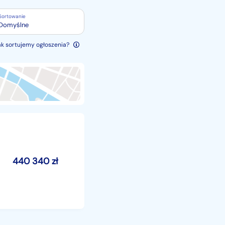
Sortowanie
Domyślne
ak sortujemy ogłoszenia?
440 340
zł