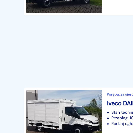
Poręba, zawierci
Stan techn
Przebieg: 
Rodzaj ogło