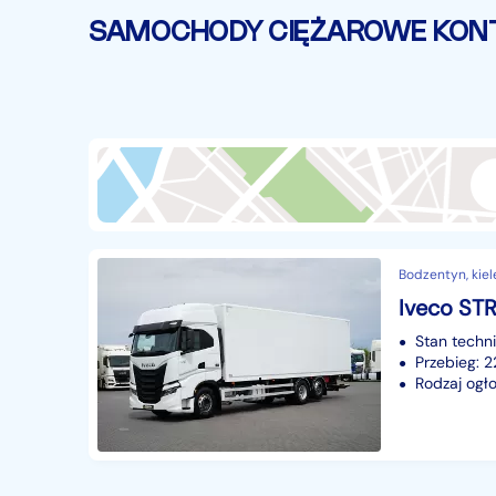
Ciężarowe
740
SAMOCHODY CIĘŻAROWE KONT
Autobusy
167
Maszyny budowlane
824
Przyczepy i naczepy
428
Części samochodowe
14655
Części motocyklowe
1
Pojazdy specjalistyczne
172
Sprzęt wodny
60
Bodzentyn, kiel
Pozostałe
1065
Stan techn
Przebieg:
Rodzaj ogło