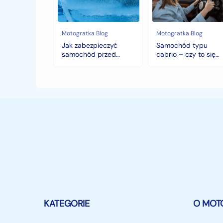
chłodami
to
i
się
deszczem?
opłaca
w
Motogratka Blog
Motogratka Blog
polskim
Jak zabezpieczyć
Samochód typu
klimacie?
samochód przed
cabrio – czy to się
jesiennymi chłodami i
opłaca w polskim
deszczem?
klimacie?
KATEGORIE
O MOT