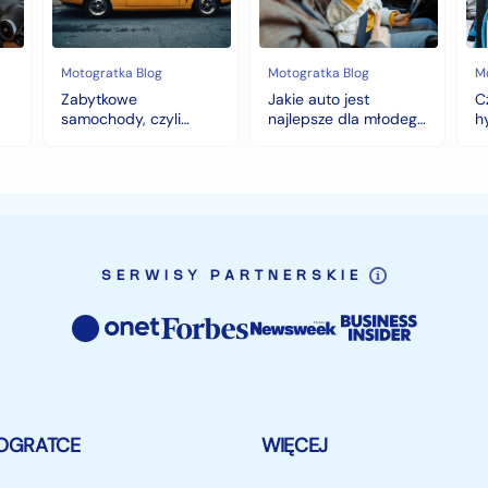
fortunę
młodego
to
kierowcy?
do
top
wy
5
na
Motogratka Blog
Motogratka Blog
M
modeli
zi
Zabytkowe
Jakie auto jest
C
na
samochody, czyli
najlepsze dla młodego
h
pierwszy
historia warta fortunę
kierowcy? top 5
w
samochód
modeli na pierwszy
samochód
SERWISY PARTNERSKIE
OGRATCE
WIĘCEJ