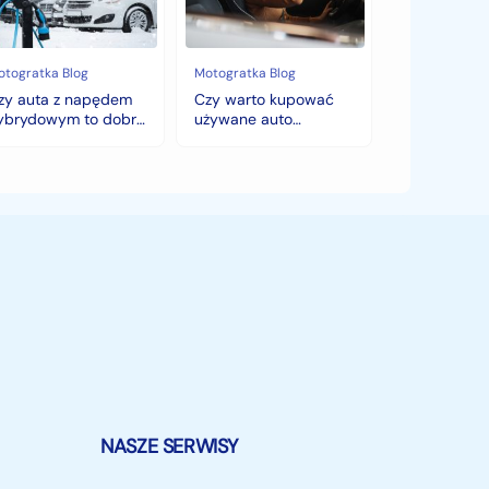
jesienią?
bry
Sezonowe
bór
zmiany
cen,
otogratka Blog
Motogratka Blog
mę?
które
zy auta z napędem
Czy warto kupować
zaskoczą
ybrydowym to dobry
używane auto
każdego
ybór na zimę?
jesienią? Sezonowe
kupującego.
zmiany cen, które
zaskoczą każdego
kupującego.
NASZE SERWISY