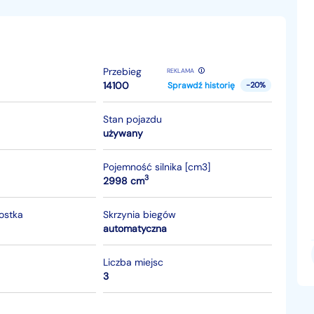
Przebieg
REKLAMA
14100
Sprawdź historię
-20%
Stan pojazdu
używany
Pojemność silnika [cm3]
3
2998 cm
nostka
Skrzynia biegów
automatyczna
Liczba miejsc
3