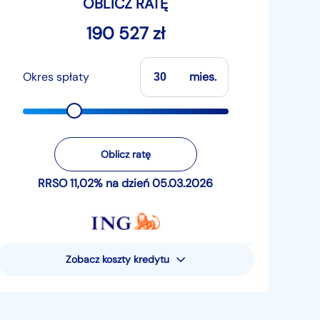
OBLICZ RATĘ
190 527 zł
Okres spłaty
mies.
Oblicz ratę
RRSO 11,02% na dzień 05.03.2026
Zobacz koszty kredytu
Rzeczywista Roczna Stopa
Oprocentowania (RRSO) wynosi 11,02%
Przykład reprezentatywny dla pożyczki
pieniężnej - uwzględniający następujące