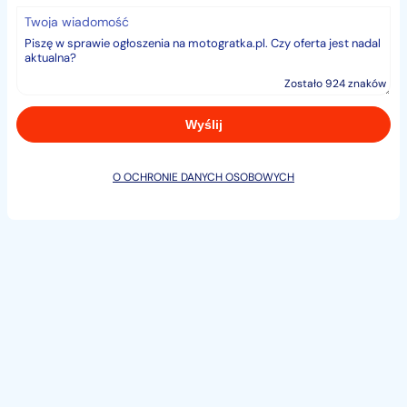
lub ASO.
Twoja wiadomość
Na sprzedawany pojazd wystawiamy fakturę Vat
marża,
Zostało 924 znaków
dzięki czemu kupujący zwolniony z opłaty PCC 2%.
Istnieje możliwość uzyskania Gwarancji od 3 do 12
O OCHRONIE DANYCH OSOBOWYCH
miesięcy na zakupiony u nas pojazd
dzięki firmie Vip Gwarant.
identyfikator: AKL18HTKF