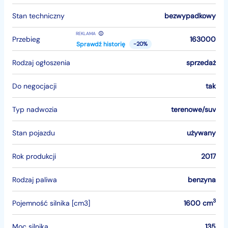
Stan techniczny
bezwypadkowy
REKLAMA
Przebieg
163000
Sprawdź historię
-20%
Rodzaj ogłoszenia
sprzedaż
Do negocjacji
tak
Typ nadwozia
terenowe/suv
Stan pojazdu
używany
Rok produkcji
2017
Rodzaj paliwa
benzyna
3
Pojemność silnika [cm3]
1600 cm
Moc silnika
135