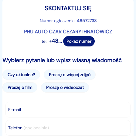
SKONTAKTUJ SIĘ
✅ Podgrzewana siedzenia przednie
Numer ogłoszenia:
46572733
✅ Czujniki parkowania
PHU AUTO CZAR CEZARY IHNATOWICZ
+48...
tel.
Pokaż numer
✅ Tempomat
✅ Dwustrefowy klimatronic
Wybierz pytanie lub wpisz własną wiadomość
✅ Światła led do jazdy dziennej
Czy aktualne?
Proszę o więcej zdjęć
Proszę o film
Proszę o wideoczat
✅Elektrycznie składane lusterka
Zadzwoń i umów się na oględziny i jazdę próbną !
E-mail
Auto sprowadzone z Belgii, zarejestrowane w Polsce.
Telefon
(opcjonalnie)
Możliwość sprawdzenia autka na stacji diagnostycznej