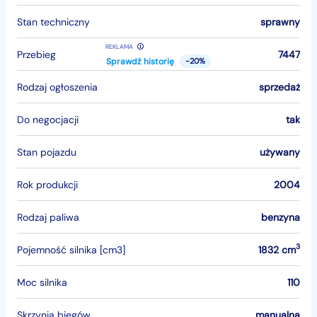
Stan techniczny
sprawny
REKLAMA
Przebieg
7447
Sprawdź historię
-20%
Rodzaj ogłoszenia
sprzedaż
Do negocjacji
tak
Stan pojazdu
używany
Rok produkcji
2004
Rodzaj paliwa
benzyna
3
Pojemność silnika [cm3]
1832 cm
Moc silnika
110
Skrzynia biegów
manualna