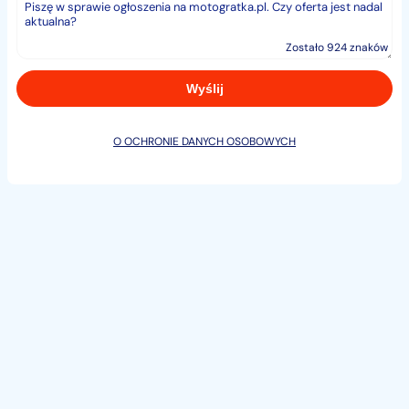
przebiegami.
Każdy z nich przechodzi przegląd techniczny i jest
Zostało 924 znaków
sprzedawany na fakturę VAT. Na miejscu można
sprawdzić stan techniczny motocykla oraz jego pełną
historie . Na życzenie klienta rejestrujemy motocykl i
do domu można wracać na kołach. Oferujemy również
O OCHRONIE DANYCH OSOBOWYCH
możliwość dowiezienia motocykla na miejsce pod dom
klienta po wcześniejszych oględzinach sprzętu.
Na miejscu oferujemy również pełny asortyment
dodatków do sprzedawanych modeli. Na zamówienie
przerabiamy motocykle pod wymagania klienta.
Importujemy motocykle pod indywidualne zamówienia
klientów. Przyjmujemy motocykle w rozliczeniu.
Nasze motocykle nie przyjeżdżają do kraju na paletach
tylko na kołach.
Zapraszamy do odwiedzin naszego salonu, a także na
chicagomotorcycle.eu.
Jesteśmy elastyczni jeśli chodzi o godziny spotkań z