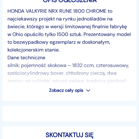
OPIS OGŁOSZENIA
HONDA VALKYRIE NRX RUNE 1800 CHROME to
najciekawszy projekt na rynku jednośladów na
świecie, którego w wersji limitowanej finalnie fabrykę
w Ohio opuściło tylko 1500 sztuk. Prezentowany model
to bezwypadkowy egzemplarz w doskonałym,
kolekcjonerskim stanie.
Dane techniczne
silnik: pojemność skokowa – 1832 ccm, czterosuwowy,
sześciocylindrowy boxer, chłodzony cieczą, dwa
zawory na cylinder, wtrysk paliwa, średnica gardzieli
40 mm, system dopalania spalin, rozrząd ohc,
Zobacz cały opis
stopień sprężania: 9,8:1.
moc maksymalna: 118 KM przy 5600 obr./min.,
maksymalny moment obrotowy: 167 Nm przy 4000
obr./min.,
skrzynia biegów: pięciobiegowa,
SKONTAKTUJ SIĘ
przeniesienie napędu: wał Kardana,