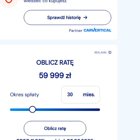
wiedzieć co kupujesz.
Sprawdź historię
Partner
REKLAMA
OBLICZ RATĘ
59 999 zł
Okres spłaty
mies.
Oblicz ratę