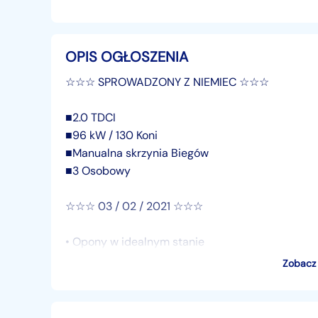
OPIS OGŁOSZENIA
☆☆☆ SPROWADZONY Z NIEMIEC ☆☆☆
■2.0 TDCI
■96 kW / 130 Koni
■Manualna skrzynia Biegów
■3 Osobowy
☆☆☆ 03 / 02 / 2021 ☆☆☆
• Opony w idealnym stanie
• Klimatyzacja oczywiście sprawna
Zobacz 
• Poduszki Powietrzne / Kurtyny Powietrzne
• Skórzana kierownica Wielofunkcyjna
• Radio CD oryginalne Dotykowe