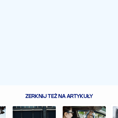
ZERKNIJ TEŻ NA ARTYKUŁY
Zabytkowe
Jakie
Cz
samochody,
auto
au
czyli
jest
z