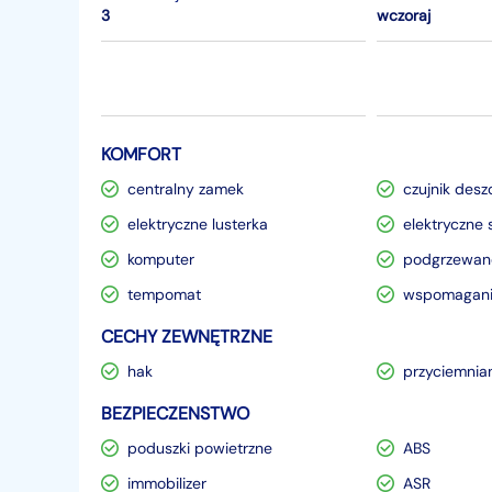
3
wczoraj
KOMFORT
centralny zamek
czujnik desz
elektryczne lusterka
elektryczne 
komputer
podgrzewane
tempomat
wspomagani
CECHY ZEWNĘTRZNE
hak
przyciemnia
BEZPIECZENSTWO
poduszki powietrzne
ABS
immobilizer
ASR