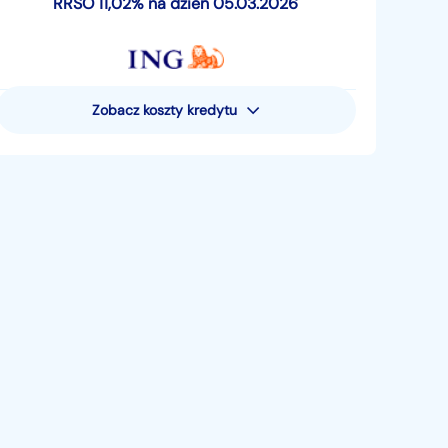
RRSO 11,02% na dzień 05.03.2026
Zobacz koszty kredytu
Rzeczywista Roczna Stopa
Oprocentowania (RRSO) wynosi 11,02%
Przykład reprezentatywny dla pożyczki
pieniężnej - uwzględniający następujące
założenia: całkowita kwota pożyczki
pieniężnej (bez kredytowanych kosztów) 15
881,05 zł; całkowita kwota do zapłaty 19
521,80 zł; oprocentowanie zmienne 10,49%;
całkowity koszt pożyczki 3640,75 zł (w tym:
prowizja 0 zł, odsetki 3640,75 zł, suma opłat
za prowadzenie rachunku oszczędnościowo-
rozliczeniowego 0 zł). Pożyczka jest
rozłożona na 48 miesięcznych rat płatnych 5.
dnia miesiąca, w tym 47 rat po 406,71 zł i
ostatnia rata 406,43 zł. Kalkulacja dokonana
5. marca 2026 r. – na reprezentatywnym
przykładzie. Oferta ta dotyczy wniosków
złożonych jedynie poprzez system Moje ING*