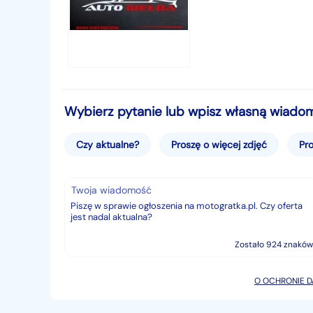
dotyczą tego samochodu.
Silnik w aucie jest suchy, bez wycieków oleju, 
Możliwość kontroli auta na dowolnej stacji diagn
miasta.
Serdecznie zapraszam do oglądania auta na żyw
Wybierz pytanie lub wpisz własną wiado
☆☆☆ ZADBANY ☆☆☆
Czy aktualne?
Proszę o więcej zdjęć
Pro
■ Bardzo Polecam ■
Niniejsze ogłoszenie jest wyłącznie informacją ha
Twoja wiadomość
Kodeksu Cywilnego. Sprzedający nie odpowiada 
identyfikator: AKL3K8TK
Zostało 924 znaków
O OCHRONIE 