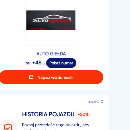
AUTO GIEŁDA
+48...
tel.
Pokaż numer
Napisz wiadomość
REKLAMA
HISTORIA POJAZDU
-20%
Poznaj przeszłość tego pojazdu, aby