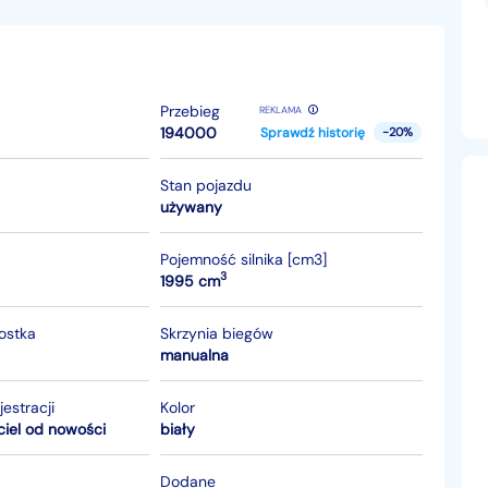
Przebieg
REKLAMA
194000
Sprawdź historię
-20%
Stan pojazdu
używany
Pojemność silnika [cm3]
3
1995 cm
nostka
Skrzynia biegów
manualna
jestracji
Kolor
ciel od nowości
biały
Dodane