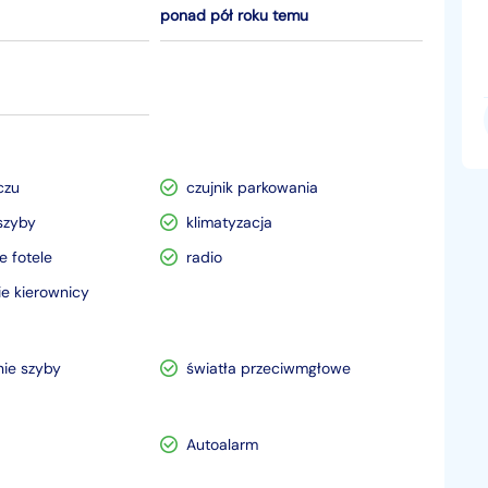
ponad pół roku temu
czu
czujnik parkowania
szyby
klimatyzacja
 fotele
radio
e kierownicy
nie szyby
światła przeciwmgłowe
Autoalarm