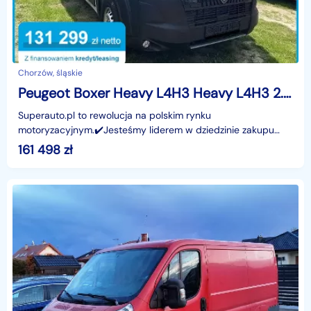
Chorzów, śląskie
Peugeot Boxer Heavy L4H3 Heavy L4H3 2.2 180KM
Superauto.pl to rewolucja na polskim rynku
motoryzacyjnym.✔️Jesteśmy liderem w dziedzinie zakupu
oraz finansowania nowych samochodów - osobowych,
161 498
zł
dostawczych or