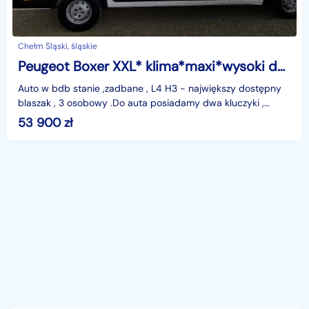
Chełm Śląski, śląskie
Peugeot Boxer XXL* klima*maxi*wysoki dach*
Auto w bdb stanie ,zadbane , L4 H3 - największy dostępny
blaszak , 3 osobowy .Do auta posiadamy dwa kluczyki ,
książki serwisowe ,itp .Całe auto w oryginal
53 900
zł