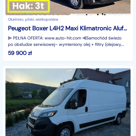
Okaliniec, pilski, wielkopolskie
Peugeot Boxer L4H2 Maxi Klimatronic Alufelgi 165KM Hak:3t /www.auto-hit.com/
⫸ PEŁNA OFERTA: www.auto-hit.com ⫷Samochód świeżo
po obsłudze serwisowej– wymieniony olej + filtry (olejowy,
powietrza, paliwa).Peugeot Boxer L4H2 MAXI 2.2
59 900
zł