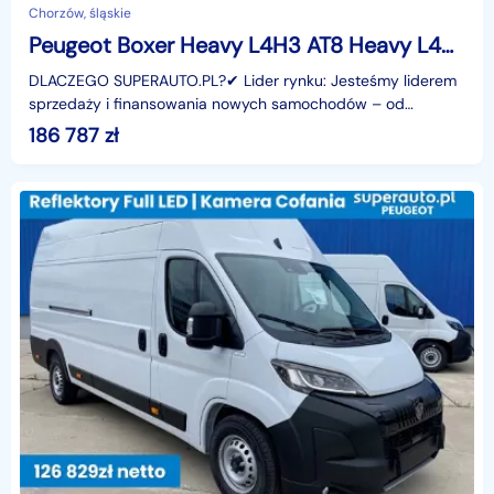
Chorzów, śląskie
Peugeot Boxer Heavy L4H3 AT8 Heavy L4H3 AT8 2.2 180KM
DLACZEGO SUPERAUTO.PL?✔ Lider rynku: Jesteśmy liderem
sprzedaży i finansowania nowych samochodów – od
osobowych, przez dostawcze, po segment premium.✔
186 787
zł
Zaufanie