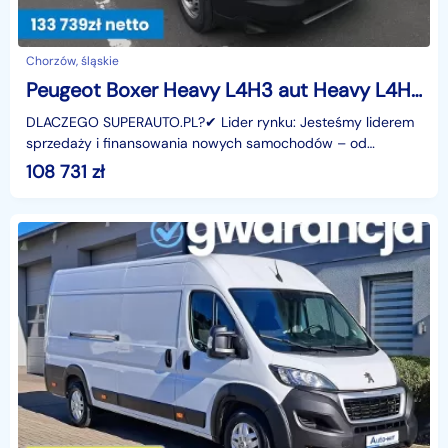
Chorzów, śląskie
Peugeot Boxer Heavy L4H3 aut Heavy L4H3 aut 2.2 180KM
DLACZEGO SUPERAUTO.PL?✔ Lider rynku: Jesteśmy liderem
sprzedaży i finansowania nowych samochodów – od
osobowych, przez dostawcze, po segment premium.✔
108 731
zł
Zaufanie