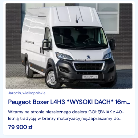
Jarocin, wielkopolskie
Peugeot Boxer L4H3 *WYSOKI DACH* 16m3 Maxi koła 16cali tempomat nawigacja kamera
Witamy na stronie niezależnego dealera GOŁĘBNIAK z 40-
letnią tradycją w branży motoryzacyjnej.Zapraszamy do
odwiedzenia salonu :poniedziałek - piątek 08:00 - 16
79 900
zł