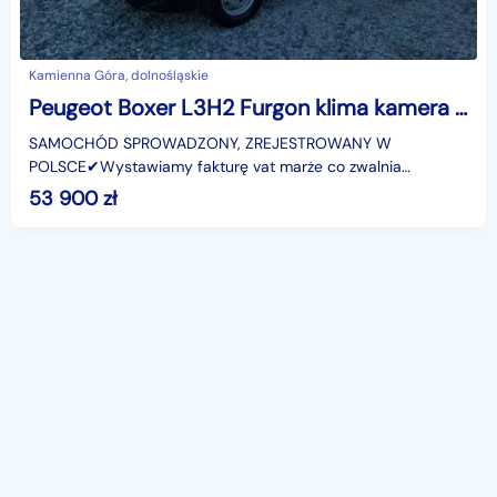
Kamienna Góra, dolnośląskie
Peugeot Boxer L3H2 Furgon klima kamera cofania
SAMOCHÓD SPROWADZONY, ZREJESTROWANY W
POLSCE️✔Wystawiamy fakturę vat marże co zwalnia
nabywcę z podatku (2%) w Urzędzie Skarbowym!️✔Auto w
53 900
zł
100% przygotowane do