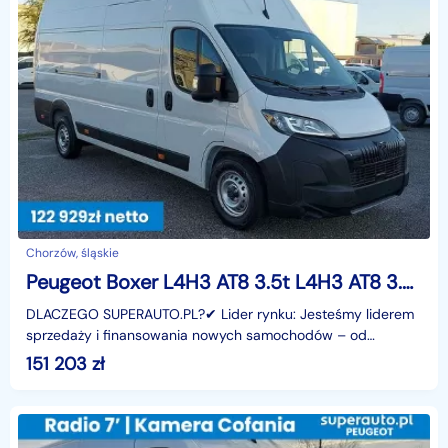
Chorzów, śląskie
Peugeot Boxer L4H3 AT8 3.5t L4H3 AT8 3.5t 2.2 180KM
DLACZEGO SUPERAUTO.PL?✔ Lider rynku: Jesteśmy liderem
sprzedaży i finansowania nowych samochodów – od
osobowych, przez dostawcze, po segment premium.✔
151 203
zł
Zaufanie