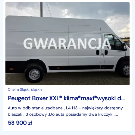
Chełm Śląski, śląskie
Peugeot Boxer XXL* klima*maxi*wysoki dach*
Auto w bdb stanie ,zadbane , L4 H3 - największy dostępny
blaszak , 3 osobowy .Do auta posiadamy dwa kluczyki ,
książki serwisowe ,itp .Całe auto w oryginal
53 900
zł