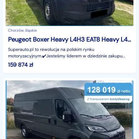
Chorzów, śląskie
Peugeot Boxer Heavy L4H3 EAT8 Heavy L4H3 EAT8 2.2 180KM
Superauto.pl to rewolucja na polskim rynku
motoryzacyjnym.✔️Jesteśmy liderem w dziedzinie zakupu
oraz finansowania nowych samochodów - osobowych,
159 874
zł
dostawczych or