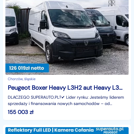
Chorzów, śląskie
Peugeot Boxer Heavy L3H2 aut Heavy L3H2 aut 2.2 140KM
DLACZEGO SUPERAUTO.PL?✔ Lider rynku: Jesteśmy liderem
sprzedaży i finansowania nowych samochodów – od
osobowych, przez dostawcze, po segment premium.✔
155 003
zł
Zaufanie