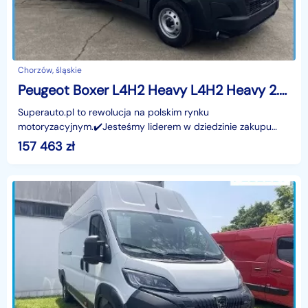
Chorzów, śląskie
Peugeot Boxer L4H2 Heavy L4H2 Heavy 2.2 180KM
Superauto.pl to rewolucja na polskim rynku
motoryzacyjnym.✔️Jesteśmy liderem w dziedzinie zakupu
oraz finansowania nowych samochodów - osobowych,
157 463
zł
dostawczych or