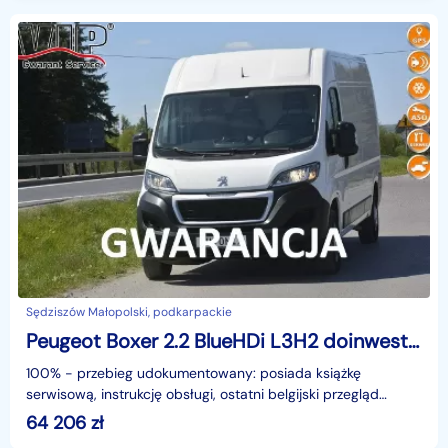
Sędziszów Małopolski, podkarpackie
Peugeot Boxer 2.2 BlueHDi L3H2 doinwestowany gwarancja przebiegu nawi kamera hak
100% - przebieg udokumentowany: posiada książkę
serwisową, instrukcję obsługi, ostatni belgijski przegląd
techniczny, udzielamy pisemnej gwarancji przebiegu sam
64 206
zł