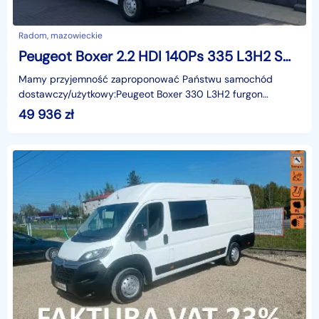
Radom, mazowieckie
Peugeot Boxer 2.2 HDI 140Ps 335 L3H2 S&S ,Vat-1, Stan bdb!
Mamy przyjemność zaproponować Państwu samochód
dostawczy/użytkowy:Peugeot Boxer 330 L3H2 furgon
przeszklony , który jest wyjątkowy ze względu na:➫
49 936
zł
GWARANCJĘ POC