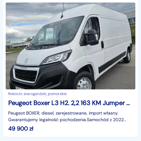
Rokocin, starogardzki, pomorskie
Peugeot Boxer L3 H2. 2,2 163 KM Jumper Ducato. F-RA VAT.
Peugeot BOXER, diesel, zarejestrowane, import własny.
Gwarantujemy legalność pochodzenia.Samochód z 2022
roku, przebieg 175 000 km.Silnik 2.2 o mocy 163 KM – ni
49 900
zł