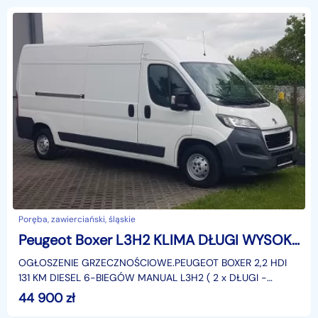
Poręba, zawierciański, śląskie
Peugeot Boxer L3H2 KLIMA DŁUGI WYSOKI KRAJOWY DMC 3500 KG
OGŁOSZENIE GRZECZNOŚCIOWE.PEUGEOT BOXER 2,2 HDI
131 KM DIESEL 6-BIEGÓW MANUAL L3H2 ( 2 x DŁUGI -
WYSOKI ) FURGON BLASZAK VAN KLIMATYZACJA DMC: 3500
44 900
zł
KG KATEGORIA