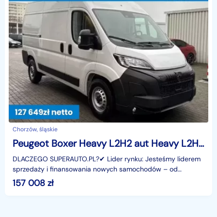
Chorzów, śląskie
Peugeot Boxer Heavy L2H2 aut Heavy L2H2 aut 2.2 180KM
DLACZEGO SUPERAUTO.PL?✔ Lider rynku: Jesteśmy liderem
sprzedaży i finansowania nowych samochodów – od
osobowych, przez dostawcze, po segment premium.✔
157 008
zł
Zaufanie