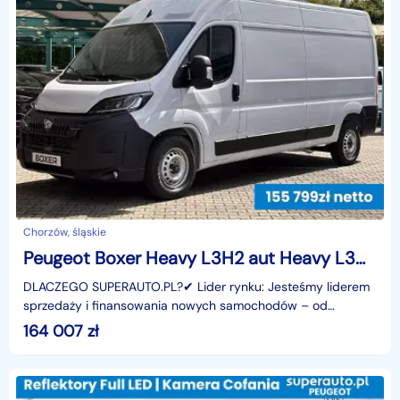
Chorzów, śląskie
Peugeot Boxer Heavy L3H2 aut Heavy L3H2 aut 2.2 180KM
DLACZEGO SUPERAUTO.PL?✔ Lider rynku: Jesteśmy liderem
sprzedaży i finansowania nowych samochodów – od
osobowych, przez dostawcze, po segment premium.✔
164 007
zł
Zaufanie