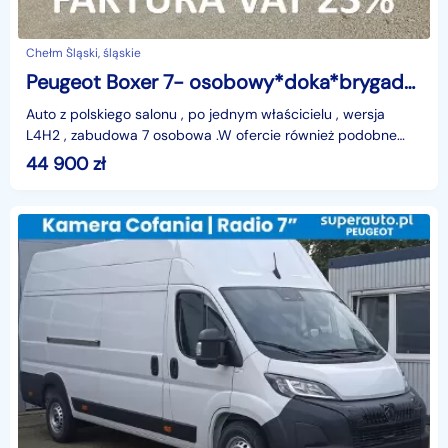
Chełm Śląski, śląskie
Peugeot Boxer 7- osobowy*doka*brygadówka*
Auto z polskiego salonu , po jednym właścicielu , wersja
L4H2 , zabudowa 7 osobowa .W ofercie również podobne
ducato w wersji L4 H3 przebieg 277 000 km 7 -osob
44 900
zł