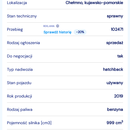
Lokalizacja
Chełmno
,
kujawsko-pomorskie
Stan techniczny
sprawny
REKLAMA
Przebieg
102471
Sprawdź historię
-20%
Rodzaj ogłoszenia
sprzedaż
Do negocjacji
tak
Typ nadwozia
hatchback
Stan pojazdu
używany
Rok produkcji
2019
Rodzaj paliwa
benzyna
3
Pojemność silnika [cm3]
999 cm