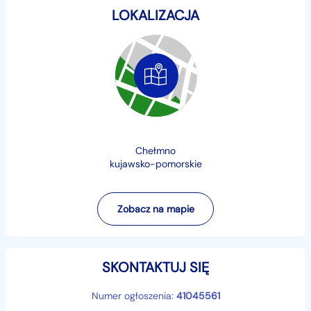
LOKALIZACJA
Możliwe również oględziny pojazdu przez niezależnego
rzeczoznawce np- autotesto.pl lub inny
Na każde auto zakupione w naszym komisie jest
możliwość wykupienia gwarancji z firmy GetHelp
Szczegóły dotyczące gwarancji na stronie GetHelp.pl
VIN dla zainteresowanych do wglądu
Więcej zdjęć oraz pełna oferta komisu na stronie
Chełmno
internetowej autohandeljan.pl
kujawsko-pomorskie
Oferujemy również usługę transportu zakupionego
auta pod wskazany adres !
Zobacz na mapie
Załatwiamy kredyty na każdy rocznik oraz leasing
Szczegółowych informacji uzyskacie Państwo u
SKONTAKTUJ SIĘ
naszego partnera pod nr.
Numer ogłoszenia:
41045561
+48...
Pokaż numer