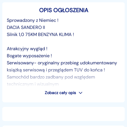
OPIS OGŁOSZENIA
Sprowadzony z Niemiec !
DACIA SANDERO II
Silnik 1,0 75KM BENZYNA KLIMA !
Atrakcyjny wygląd !
Bogate wyposażenie !
Serwisowany- oryginalny przebieg udokumentowany
książką serwisową i przeglądem TUV do końca !
Samochód bardzo zadbany pod względem
technicznym i wizualnym
Zobacz cały opis
Możliwość sprawdzenia stanu technicznego auta na
stacji diagnostycznej
NA miejscu dysponujemy podnośnikiem
samochodowym oraz profesjonalnym miernikiem
lakieru które udostępniamy na życzenie klienta