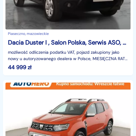
Piaseczno, mazowieckie
Dacia Duster I , Salon Polska, Serwis ASO, GAZ, VAT 23%, Klima, Tempomat,
możliwość odliczenia podatku VAT, pojazd zakupiony jako
nowy u autoryzowanego dealera w Polsce, MIESIĘCZNA RATA
NA TEN SAMOCHÓD JUŻ OD 268 PLN*Podana w ogłosze
44 999
zł