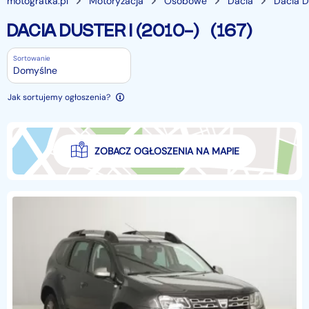
motogratka.pl
Motoryzacja
Osobowe
Dacia
Dacia D
DACIA DUSTER I (2010-)
(167)
Sortowanie
Domyślne
Jak sortujemy ogłoszenia?
ZOBACZ OGŁOSZENIA NA MAPIE