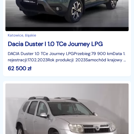
Katowice, śląskie
Dacia Duster I 1.0 TCe Journey LPG
DACIA Duster 1.0 TCe Journey LPGPrzebieg:79 900 kmData 1.
rejestracji:17.02.2023Rok produkcji: 2023Samochód krajowy i
bezwypadkowyUdokumentowany serwis Gwarancj
62 500
zł