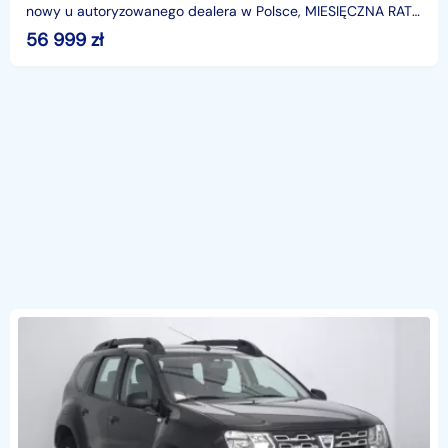
nowy u autoryzowanego dealera w Polsce, MIESIĘCZNA RATA
NA TEN SAMOCHÓD JUŻ OD 339 PLN*Podana w ogłosze
56 999
zł