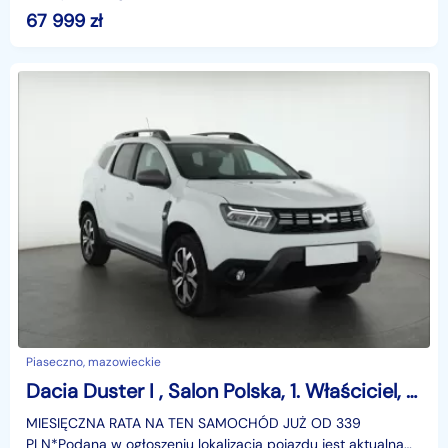
SAMOCHÓD JUŻ OD 405 PLN*Podana w ogłoszeniu loka
67 999
zł
Piaseczno, mazowieckie
Dacia Duster I , Salon Polska, 1. Właściciel, Serwis ASO, VAT 23%,
MIESIĘCZNA RATA NA TEN SAMOCHÓD JUŻ OD 339
PLN*Podana w ogłoszeniu lokalizacja pojazdu jest aktualna