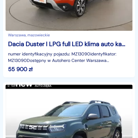
Warszawa, mazowieckie
Dacia Duster I LPG full LED klima auto kamera i czujniki parkowania grzane fotele
numer identyfikacyjny pojazdu: MZ13090identyfikator:
MZ13090Dostępny w Autohero Center Warszawa
MłocinyUWAGA!Jako jedyni w Polsce oferujemy możliwość
55 900
zł
oględzin n