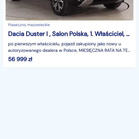
Piaseczno, mazowieckie
Dacia Duster I , Salon Polska, 1. Właściciel, Serwis ASO, GAZ, Navi,
po pierwszym właścicielu, pojazd zakupiony jako nowy u
autoryzowanego dealera w Polsce, MIESIĘCZNA RATA NA TEN
SAMOCHÓD JUŻ OD 339 PLN*Podana w ogłoszeniu loka
56 999
zł