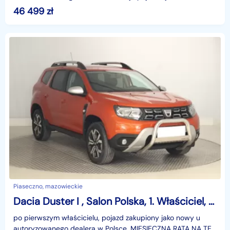
na dzień wystawienia ogłoszenia. Przed przyjazdem do
46 499
zł
salonu
Piaseczno, mazowieckie
Dacia Duster I , Salon Polska, 1. Właściciel, Serwis ASO, GAZ, Navi,
po pierwszym właścicielu, pojazd zakupiony jako nowy u
autoryzowanego dealera w Polsce, MIESIĘCZNA RATA NA TEN