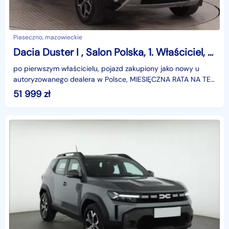
Piaseczno, mazowieckie
Dacia Duster I , Salon Polska, 1. Właściciel, Serwis ASO, GAZ, Navi,
po pierwszym właścicielu, pojazd zakupiony jako nowy u
autoryzowanego dealera w Polsce, MIESIĘCZNA RATA NA TEN
SAMOCHÓD JUŻ OD 310 PLN*Podana w ogłoszeniu loka
51 999
zł