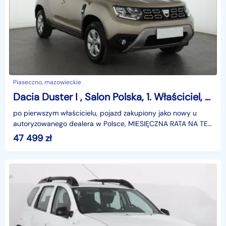
Piaseczno, mazowieckie
Dacia Duster I , Salon Polska, 1. Właściciel, Serwis ASO, Navi, Klimatronic,
po pierwszym właścicielu, pojazd zakupiony jako nowy u
autoryzowanego dealera w Polsce, MIESIĘCZNA RATA NA TEN
SAMOCHÓD JUŻ OD 283 PLN*Podana w ogłoszeniu loka
47 499
zł