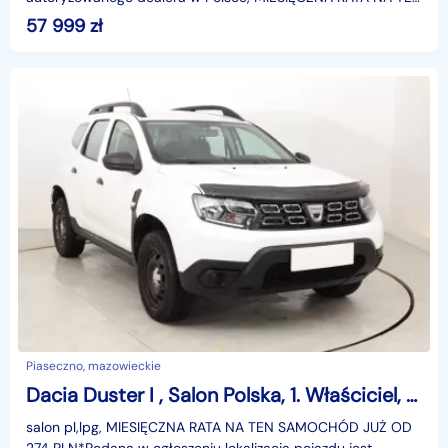
SAMOCHÓD JUŻ OD 345 PLN*Podana w ogłoszeniu loka
57 999
zł
Piaseczno, mazowieckie
Dacia Duster I , Salon Polska, 1. Właściciel, Serwis ASO, Navi, Klima,
salon pl,lpg, MIESIĘCZNA RATA NA TEN SAMOCHÓD JUŻ OD