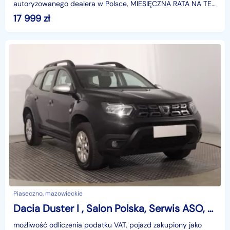
autoryzowanego dealera w Polsce, MIESIĘCZNA RATA NA TEN
SAMOCHÓD JUŻ OD 107 PLN*Podana w ogłoszeniu loka
17 999
zł
Piaseczno, mazowieckie
Dacia Duster I , Salon Polska, Serwis ASO, VAT 23%, Klima, Tempomat,
możliwość odliczenia podatku VAT, pojazd zakupiony jako