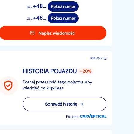
+48...
tel.
Pokaż numer
+48...
tel.
Pokaż numer
Napisz wiadomość
REKLAMA
HISTORIA POJAZDU
-20%
Poznaj przeszłość tego pojazdu, aby
wiedzieć co kupujesz.
Sprawdź historię
Partner