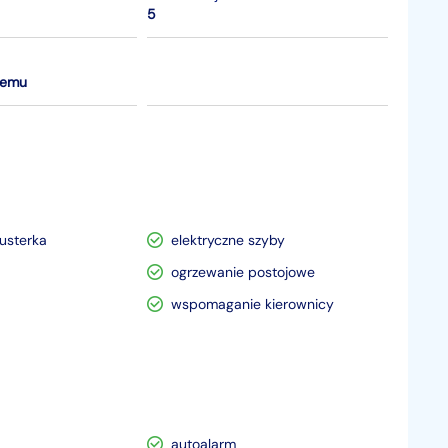
5
temu
lusterka
elektryczne szyby
ogrzewanie postojowe
wspomaganie kierownicy
autoalarm