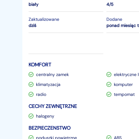
biały
4/5
Zaktualizowane
Dodane
dziś
ponad miesiąc 
KOMFORT
centralny zamek
elektryczne 
klimatyzacja
komputer
radio
tempomat
CECHY ZEWNĘTRZNE
halogeny
BEZPIECZENSTWO
poduszki powietrzne
ABS