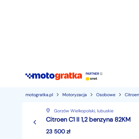
PARTNER
motogratka.pl
Motoryzacja
Osobowe
Citroe
Gorzów Wielkopolski,
lubuskie
Citroen C1 II 1,2 benzyna 82KM
23 500
zł