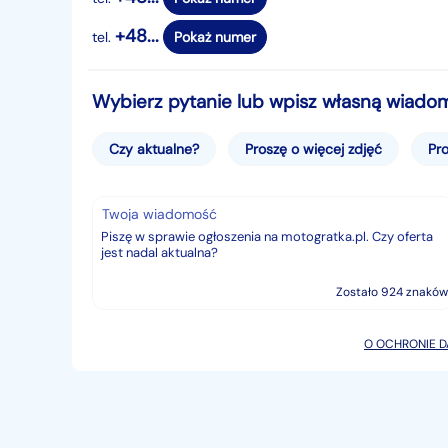
Możliwość zakupu w/w samochodu na raty.
Wszystkie formalności załatwiamy na miejscu.
+48...
tel.
Pokaż numer
NIE NEGOCJUJEMY CEN PRZEZ TELEFON !!
Wybierz pytanie lub wpisz własną wiado
identyfikator: 30
Czy aktualne?
Proszę o więcej zdjęć
Pro
https://komisduet.pl/
Twoja wiadomość
Zostało 924 znaków
O OCHRONIE 