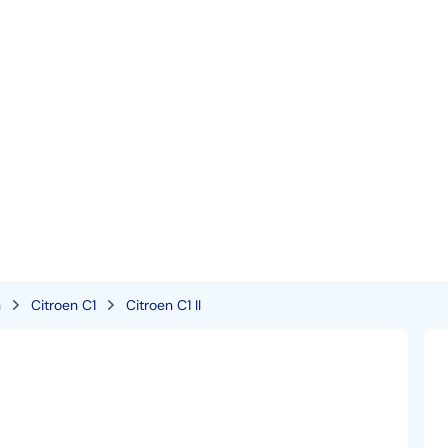
n
Citroen C1
Citroen C1 II