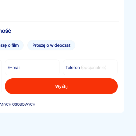
mość
szę o film
Proszę o wideoczat
E-mail
Telefon
(opcjonalnie)
DANYCH OSOBOWYCH