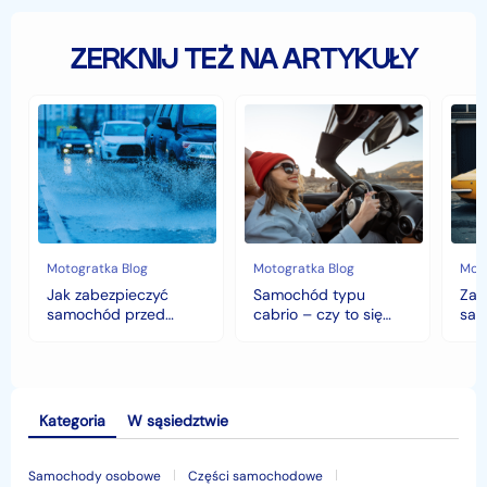
ZERKNIJ TEŻ NA ARTYKUŁY
Jak
Samochód
Zab
zabezpieczyć
typu
sam
samochód
cabrio
czyli
przed
–
hist
jesiennymi
czy
war
chłodami
to
fort
i
się
deszczem?
opłaca
w
Motogratka Blog
Motogratka Blog
Moto
polskim
Jak zabezpieczyć
Samochód typu
Zab
klimacie?
samochód przed
cabrio – czy to się
sam
jesiennymi chłodami i
opłaca w polskim
his
deszczem?
klimacie?
Kategoria
W sąsiedztwie
Samochody osobowe
Części samochodowe