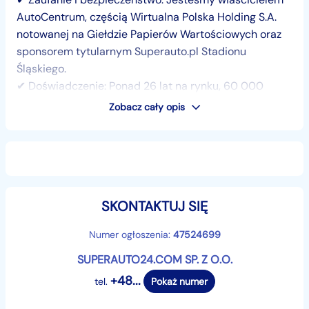
AutoCentrum, częścią Wirtualna Polska Holding S.A.
notowanej na Giełdzie Papierów Wartościowych oraz
sponsorem tytularnym Superauto.pl Stadionu
Śląskiego.
✔ Doświadczenie: Ponad 26 lat na rynku, 60 000
klientów, którzy nam zaufali, oraz 70 000 sprzedanych
Zobacz cały opis
samochodów.
✔ Komfort zakupów: Gwarantujemy bezpieczeństwo
oraz realną oszczędność czasu i pieniędzy – cały
proces realizujemy za Ciebie, bez konieczności
wychodzenia z domu.
SKONTAKTUJ SIĘ
✔ Skala: 10 000 aut dostępnych od ręki w jednym
miejscu.
Numer ogłoszenia:
47524699
────────────────────────────────────
────────────────────────────────────
SUPERAUTO24.COM SP. Z O.O.
───
+48...
tel.
Pokaż numer
Oferowany samochód: