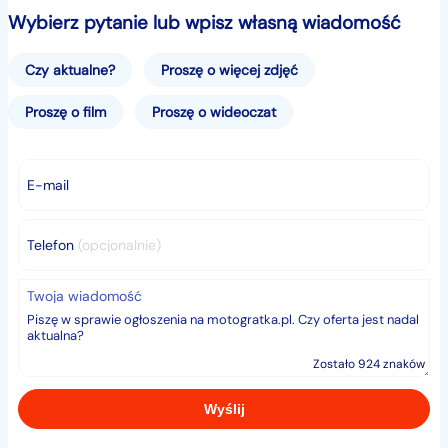
- X3
Wybierz pytanie lub wpisz własną wiadomość
- Silnik: 2.0 (208KM)
- Skrzynia biegów: Automatyczna
Czy aktualne?
Proszę o więcej zdjęć
- Wersja wyposażenia: xDrive20 M Sport
- Samochód fabrycznie nowy
Proszę o film
Proszę o wideoczat
- Rocznik 2025
Odbiór u autoryzowanego dealera BMW
────────────────────────────────────
E-mail
────────────────────────────────────
───
Telefon
(opcjonalnie)
Zadzwoń do nas już teraz. Dział handlowy,
wyspecjalizowany w marce BMW
Twoja wiadomość
☎
+48...
Pokaż numer
Zostało 924 znaków
Numer ogłoszenia: 372308
CENA KATALOGOWA: 293 000zł