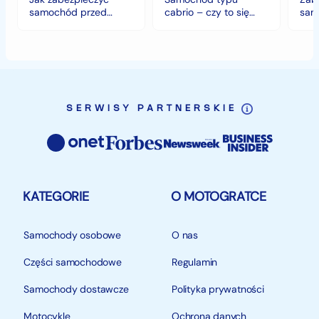
klimacie?
samochód przed
cabrio – czy to się
sam
handlową i nie stanowi oferty w myśl art. 66, § 1.
jesiennymi chłodami i
opłaca w polskim
hist
Kodeksu Cywilnego.
deszczem?
klimacie?
SERWISY PARTNERSKIE
KATEGORIE
O MOTOGRATCE
Samochody osobowe
O nas
Części samochodowe
Regulamin
Samochody dostawcze
Polityka prywatności
Motocykle
Ochrona danych