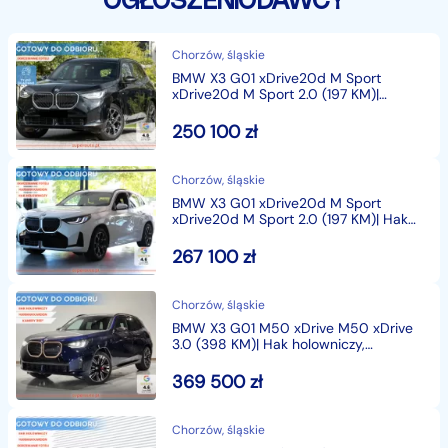
OGŁOSZENIODAWCY
połysk
✔ Podsufitka M Anthracite
Chorzów, śląskie
BMW X3 G01 xDrive20d M Sport
SYSTEMY ASYSTUJĄCE KIEROWCY PLUS
xDrive20d M Sport 2.0 (197 KM)|
Systemy asystujące
250 100
zł
PAKIET LUSTEREK ZEWNĘTRZNYCH ROZSZERZONY
(ELEKTRYCZNIE SKŁADANE, KIEROWCY AUTOMAT.
Chorzów, śląskie
PRZYCIEMNIANE)
BMW X3 G01 xDrive20d M Sport
DODATKOWO:
xDrive20d M Sport 2.0 (197 KM)| Hak
holowniczy, el
✔ 19" aluminiowe obręcze M Y-spoke 1035 Bicolor
267 100
zł
✔ M Alcantara/Veganza Black materiałowa, skóra
ekologiczna
Chorzów, śląskie
✔ Listwy ozdobne M szczotkowane Aluminium
BMW X3 G01 M50 xDrive M50 xDrive
────────────────────────────────────
3.0 (398 KM)| Hak holowniczy,
elektryczny
────────────────────────────────────
369 500
zł
───
FORMA SPRZEDAŻY:
Chorzów, śląskie
✔️ Leasing