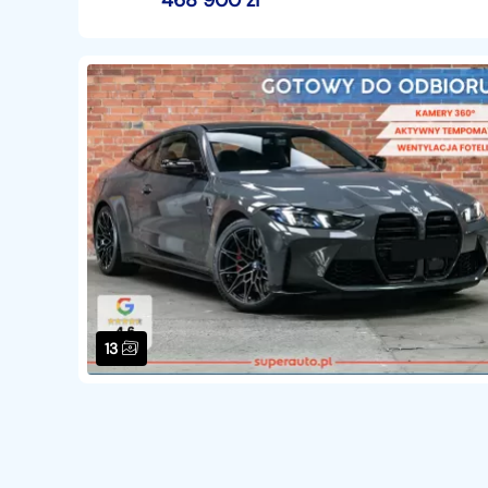
468 900
zł
13