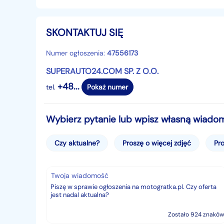
- Silnik: 3.0 (530KM)
- Skrzynia biegów: Automatyczna
SKONTAKTUJ SIĘ
- Wersja wyposażenia: M4 Competition M xDrive
- Samochód fabrycznie nowy
Numer ogłoszenia:
47556173
- Rocznik 2025
SUPERAUTO24.COM SP. Z O.O.
Odbiór u autoryzowanego dealera BMW
+48...
────────────────────────────────
tel.
Pokaż numer
────────
Zadzwoń do nas już teraz. Dział handlowy, wys
Wybierz pytanie lub wpisz własną wiado
☎
+48...
Pokaż numer
Numer ogłoszenia: 373237
Czy aktualne?
Proszę o więcej zdjęć
Pro
CENA KATALOGOWA: 586 100zł
RABAT SUPERAUTO: 117 200 zł
Twoja wiadomość
CENA SUPERAUTO: 468 900 zł
✔ Możliwość zostawienia samochodu w rozliczen
Zostało 924 znaków