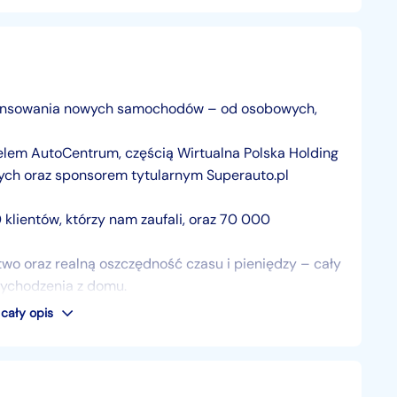
finansowania nowych samochodów – od osobowych,
elem AutoCentrum, częścią Wirtualna Polska Holding
wych oraz sponsorem tytularnym Superauto.pl
klientów, którzy nam zaufali, oraz 70 000
o oraz realną oszczędność czasu i pieniędzy – cały
wychodzenia z domu.
m miejscu.
cały opis
───────────────────────────────────