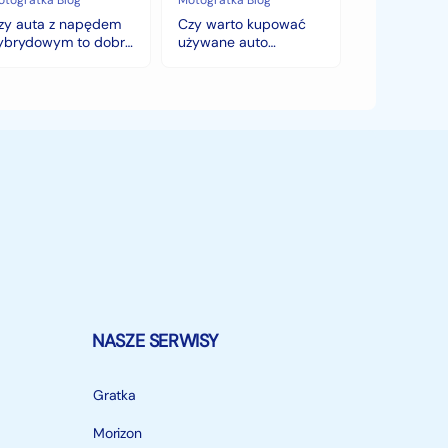
cen,
mę?
które
zy auta z napędem
Czy warto kupować
zaskoczą
ybrydowym to dobry
używane auto
każdego
ybór na zimę?
jesienią? Sezonowe
kupującego.
zmiany cen, które
zaskoczą każdego
kupującego.
NASZE SERWISY
Gratka
Morizon