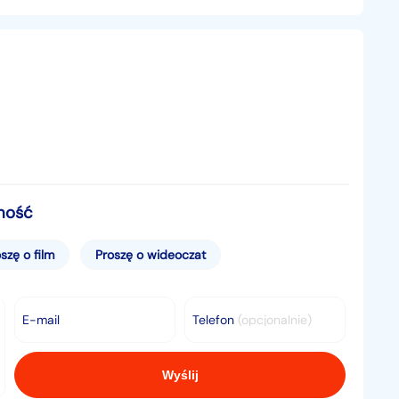
───────────────────────────────────
pecjalizowany w marce BMW
mość
szę o film
Proszę o wideoczat
E-mail
Telefon
(opcjonalnie)
iu