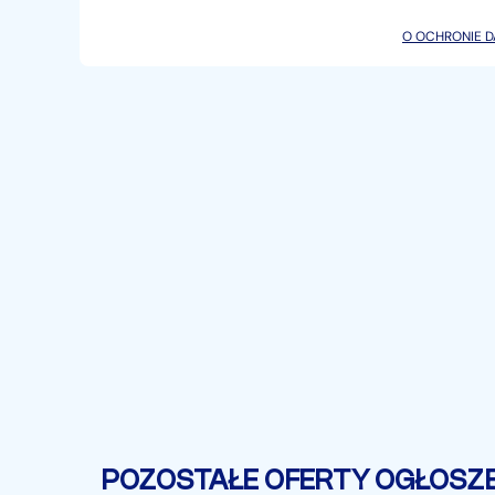
────────────────────────────────
────────
O OCHRONIE 
Dodatkowe wyposażenie (w cenie samochodu):
Lakier: Szary Dravit BMW Individual
AKTYWNA WENTYLACJA FOTELI PRZEDNICH
ASYSTENT PARKOWANIA PLUS Z SYSTEMEM KAM
LAKIER BMW INDIVIDUAL
LISTWY OZDOBNE M CARBON FIBRE
OGRZEWANIE KIEROWNICY
PAKIET INNOWACJI:
✔ Elektrycznie sterowana klapa bagażnika
✔ Dostęp komfortowy
POZOSTAŁE OFERTY OGŁOSZ