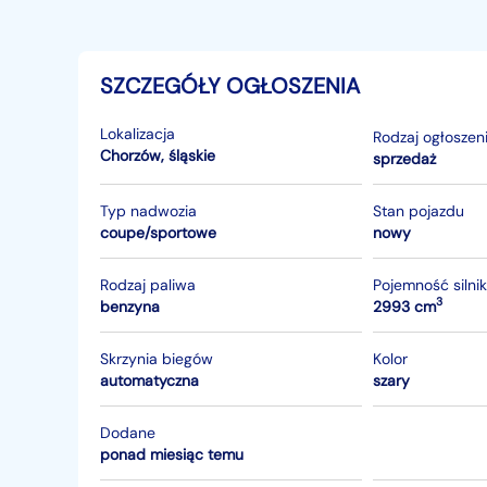
SZCZEGÓŁY OGŁOSZENIA
Lokalizacja
Rodzaj ogłoszen
Chorzów
,
śląskie
sprzedaż
Typ nadwozia
Stan pojazdu
coupe/sportowe
nowy
Rodzaj paliwa
Pojemność silni
3
benzyna
2993 cm
Skrzynia biegów
Kolor
automatyczna
szary
Dodane
ponad miesiąc temu