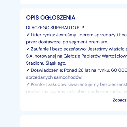
OPIS OGŁOSZENIA
DLACZEGO SUPERAUTO.PL?
✔ Lider rynku: Jesteśmy liderem sprzedaży i 
przez dostawcze, po segment premium.
✔ Zaufanie i bezpieczeństwo: Jesteśmy właścici
S.A. notowanej na Giełdzie Papierów Wartościo
Stadionu Śląskiego.
✔ Doświadczenie: Ponad 26 lat na rynku, 60 000 
sprzedanych samochodów.
✔ Komfort zakupów: Gwarantujemy bezpieczeństw
proces realizujemy za Ciebie, bez konieczności 
✔ Skala: 10 000 aut dostępnych od ręki w jedny
Zobacz 
────────────────────────────────
────────
Oferowany samochód:
- Seria 4