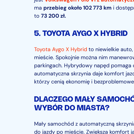
ma
przebieg około 102 773 km
i dostęp
to
73 200 zł.
5. TOYOTA AYGO X HYBRID
Toyota Aygo X Hybrid
to niewielkie auto,
mieście. Spokojnie można nim manewrow
parkingach. Hybrydowy napęd pomaga ogr
automatyczna skrzynia daje komfort jaz
którzy cenią ekonomię i bezproblemowe 
DLACZEGO MAŁY SAMOCHÓ
WYBÓR DO MIASTA?
Mały samochód z automatyczną skrzynią
do jazdy po mieście. Zwiększa komfort j