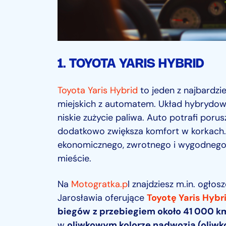
1. TOYOTA YARIS HYBRID
Toyota Yaris Hybrid
to jeden z najbardz
miejskich z automatem. Układ hybrydowy
niskie zużycie paliwa. Auto potrafi poru
dodatkowo zwiększa komfort w korkach.
ekonomicznego, zwrotnego i wygodnego 
mieście.
Na
Motogratka.p
l znajdziesz m.in. ogłosz
Jarosławia oferujące
Toyotę Yaris Hybri
biegów
z przebiegiem około 41 000 km
w
oliwkowym kolorze nadwozia (oliwk