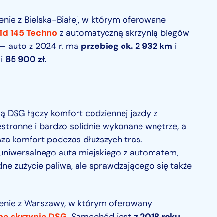
zenie z Bielska-Białej, w którym oferowane
rid 145 Techno
z automatyczną skrzynią biegów
— auto z 2024 r. ma
przebieg ok. 2 932 km
i
si
85 900 zł.
ą DSG łączy komfort codziennej jazdy z
tronne i bardzo solidnie wykonane wnętrze, a
sza komfort podczas dłuższych tras.
 uniwersalnego auta miejskiego z automatem,
dne zużycie paliwa, ale sprawdzającego się także
szenie z Warszawy, w którym oferowany
ną skrzynią DSG
. Samochód jest
z 2018 roku
,