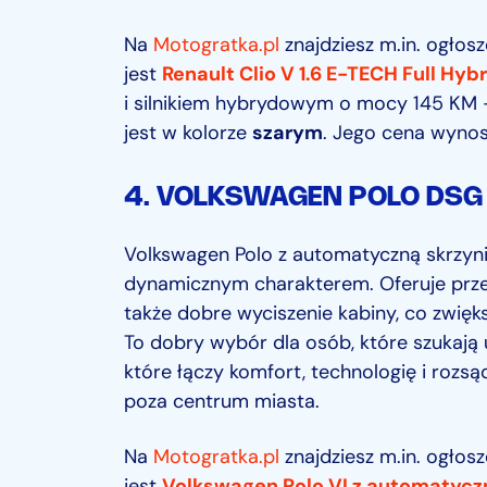
Na
Motogratka.pl
znajdziesz m.in. ogłos
jest
Renault Clio V 1.6 E-TECH Full Hyb
i silnikiem hybrydowym o mocy 145 KM 
jest w kolorze
szarym
. Jego cena wyno
4.
VOLKSWAGEN POLO DSG
Volkswagen Polo z automatyczną skrzyni
dynamicznym charakterem. Oferuje przes
także dobre wyciszenie kabiny, co zwięk
To dobry wybór dla osób, które szukają
które łączy komfort, technologię i rozsą
poza centrum miasta.
Na
Motogratka.pl
znajdziesz m.in. ogło
jest
Volkswagen Polo VI z automatycz